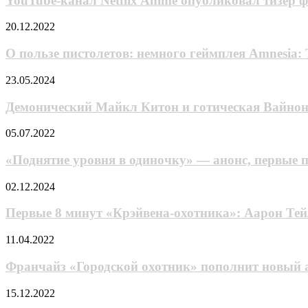
YouTube-канал Netflix Anime опубликовал тизер 
в
Anime
«Дэдпуле
опубликовал
О пользе
20.12.2022
3»
тизер
пистолетов:
(видео)
финального
немного
О пользе пистолетов: немного геймплея Amnesia:
сезона
геймплея
аниме
Amnesia:
Демонический
23.05.2024
«Ультрамен:
The
Майкл
Новый
Bunker
Китон
Демонический Майкл Китон и готическая Вайнона
герой»
и
готическая
«Поднятие
05.07.2022
Вайнона
уровня
Райдер
в
«Поднятие уровня в одиночку» — анонс, первые 
в
одиночку»
трейлере
—
Первые
02.12.2024
«Битлджусa 2»
анонс,
8
первые
минут
Первые 8 минут «Крэйвена-охотника»: Аарон Т
подробности
«Крэйвена-
и
охотника»:
Франчайз
11.04.2022
трейлер
Аарон
«Городской
экранизации
Тейлор-
охотник»
Франчайз «Городской охотник» пополнит новый
манхвы
Джонсон,
пополнит
Юрий
новый
«Безымянные
15.12.2022
Колокольников
аниме-
воспоминания»