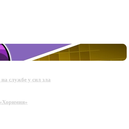
на службе у сил зла
 «Хоримия»