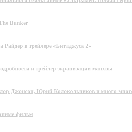
финального сезона аниме «Ультрамен: Новый герой
 The Bunker
 Райдер в трейлере «Битлджусa 2»
подробности и трейлер экранизации манхвы
ейлор-Джонсон, Юрий Колокольников и много-мно
 аниме-фильм