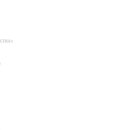
ства»
»