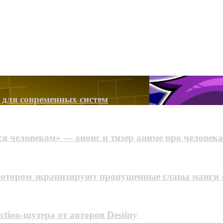
и для современных систем
 человеком» — анонс и тизер аниме про человека 
 котором экранизируют пропущенные главы манги
ction-шутера от авторов Destiny