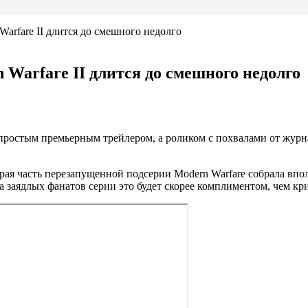
Warfare II длится до смешного недолго
 Warfare II длится до смешного недолго
простым премьерным трейлером, а роликом с похвалами от журнал
вторая часть перезапущенной подсерии Modern Warfare собрала впо
а заядлых фанатов серии это будет скорее комплиментом, чем кр