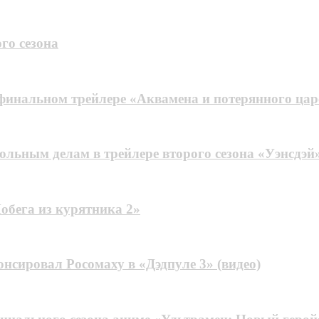
го сезона
 финальном трейлере «Аквамена и потерянного цар
льным делам в трейлере второго сезона «Уэнсдэй
обега из курятника 2»
нсировал Росомаху в «Дэдпуле 3» (видео)