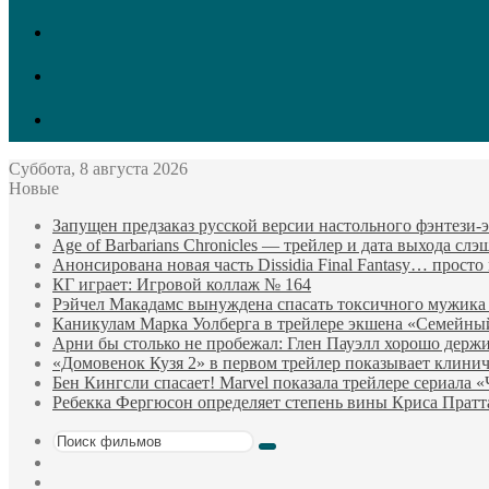
vk.com
Twitter
Facebook
Суббота, 8 августа 2026
Новые
Запущен предзаказ русской версии настольного фэнтези
Age of Barbarians Chronicles — трейлер и дата выхода сл
Анонсирована новая часть Dissidia Final Fantasy… прост
КГ играет: Игровой коллаж № 164
Рэйчел Макадамс вынуждена спасать токсичного мужика
Каникулам Марка Уолберга в трейлере экшена «Семейны
Арни бы столько не пробежал: Глен Пауэлл хорошо держи
«Домовенок Кузя 2» в первом трейлер показывает клини
Бен Кингсли спасает! Marvel показала трейлере сериала 
Ребекка Фергюсон определяет степень вины Криса Пратт
Поиск
Sidebar
фильмов
Случайный