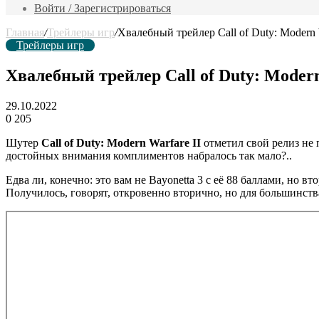
фильм
Войти / Зарегистрироваться
Главная
/
Трейлеры игр
/
Хвалебный трейлер Call of Duty: Modern 
Трейлеры игр
Хвалебный трейлер Call of Duty: Modern
29.10.2022
0
205
Шутер
Call of Duty: Modern Warfare II
отметил свой релиз не 
достойных внимания комплиментов набралось так мало?..
Едва ли, конечно: это вам не Bayonetta 3 с её 88 баллами, но 
Получилось, говорят, откровенно вторично, но для большинств