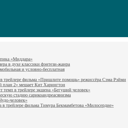
-эпика «Миддара»
эшера в духе классики фэнтези-жанра
о мобильная и условно-бесплатная
 в трейлере фильма «Пришлите помощь» режиссёра Сэма Рэйми
й план 2» мешает Кит Харингтон
т темп в трейлере экшена «Бегущий человек»
ческую стадию сарикоандреасянизма
«Чудо-человек»
а в трейлере фильма Тимура Бекмамбетова «Милосердие»