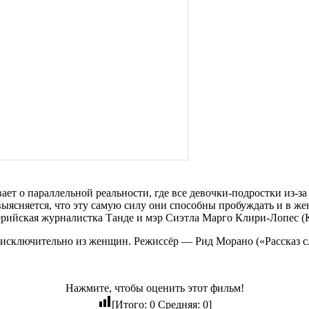
т о параллельной реальности, где все девочки-подростки из-з
ыясняется, что эту самую силу они способны пробуждать и в ж
ерийская журналистка Танде и мэр Сиэтла Марго Клири-Лопес (К
 исключительно из женщин. Режиссёр — Рид Морано («Рассказ с
Нажмите, чтобы оценить этот фильм!
[Итого:
0
Средняя:
0
]