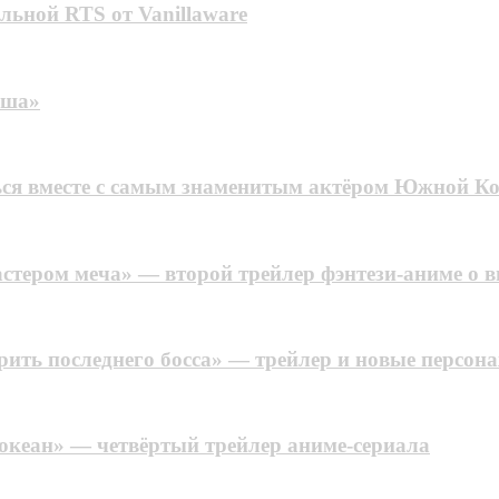
льной RTS от Vanillaware
эша»
ся вместе с самым знаменитым актёром Южной Кор
астером меча» — второй трейлер фэнтези-аниме о
рить последнего босса» — трейлер и новые персон
кеан» — четвёртый трейлер аниме-сериала