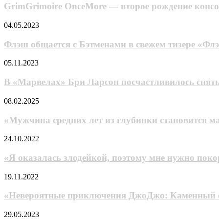
головоломке
—
GrimGrimoire OnceMore — второе рождение консо
от
второе
авторов
рождение
Флэш
04.05.2023
Tetris
консольной
общается
Effect
RTS
с
Флэш общается с Бэтменами в свежем тизере «Фл
от
Бэтменами
Vanillaware
в
В
05.11.2023
свежем
«Марвелах»
тизере
Бри
В «Марвелах» Бри Ларсон посчастливилось снять
«Флэша»
Ларсон
посчастливилось
«Мужчина
08.02.2025
сняться
средних
вместе
лет
«Мужчина средних лет из глубинки становится м
с
из
самым
глубинки
«Я
24.10.2022
знаменитым
становится
оказалась
актёром
мастером
злодейкой,
«Я оказалась злодейкой, поэтому мне нужно поко
Южной
меча»
поэтому
Кореи
—
мне
«Невероятные
19.11.2022
(видео)
второй
нужно
приключения
трейлер
покорить
ДжоДжо:
«Невероятные приключения ДжоДжо: Каменный о
фэнтези-
последнего
Каменный
аниме
босса»
океан»
КГ
29.05.2023
о
—