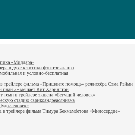
-эпика «Миддара»
эшера в духе классики фэнтези-жанра
о мобильная и условно-бесплатная
 в трейлере фильма «Пришлите помощь» режиссёра Сэма Рэйми
й план 2» мешает Кит Харингтон
т темп в трейлере экшена «Бегущий человек»
ческую стадию сарикоандреасянизма
«Чудо-человек»
а в трейлере фильма Тимура Бекмамбетова «Милосердие»