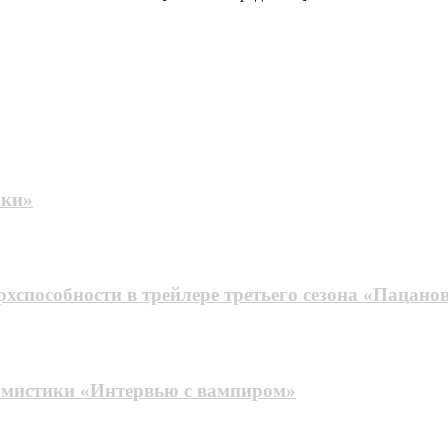
оки»
хспособности в трейлере третьего сезона «Пацано
 мистики «Интервью с вампиром»