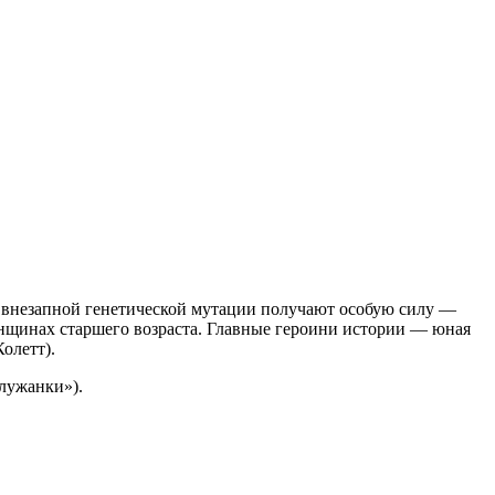
а внезапной генетической мутации получают особую силу —
енщинах старшего возраста. Главные героини истории — юная
олетт).
лужанки»).