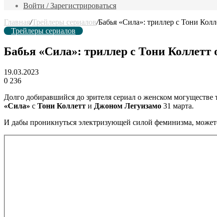
фильм
Войти / Зарегистрироваться
Главная
/
Трейлеры сериалов
/
Бабья «Сила»: триллер с Тони Кол
Трейлеры сериалов
Бабья «Сила»: триллер с Тони Коллетт
19.03.2023
0
236
Долго добиравшийся до зрителя сериал о женском могуществе т
«Сила»
с
Тони Коллетт
и
Джоном Легуизамо
31 марта.
И дабы проникнуться электризующей силой феминизма, можете 