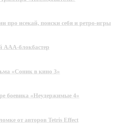
и про исекай, поиски себя и ретро-игры
ый AAA-блокбастер
льма «Соник в кино 3»
ере боевика «Неудержимые 4»
мке от авторов Tetris Effect