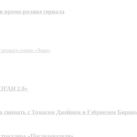
в промо-ролике сериала
 второго сезона «Локи»
М3ГАН 2.0»
о снимать с Томасом Джейном и Гэбриелом Бирном
е триллера «Последователи»