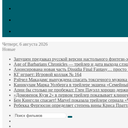
vk.com
Twitter
Facebook
Четверг, 6 августа 2026
Новые
Запущен предзаказ русской версии настольного фэнтези
Age of Barbarians Chronicles — трейлер и дата выхода сл
Анонсирована новая часть Dissidia Final Fantasy… прост
КГ играет: Игровой коллаж № 164
Рэйчел Макадамс вынуждена спасать токсичного мужика
Каникулам Марка Уолберга в трейлере экшена «Семейны
Арни бы столько не пробежал: Глен Пауэлл хорошо держи
«Домовенок Кузя 2» в первом трейлер показывает клини
Бен Кингсли спасает! Marvel показала трейлере сериала 
Ребекка Фергюсон определяет степень вины Криса Пратт
Поиск
Sidebar
фильмов
Случайный