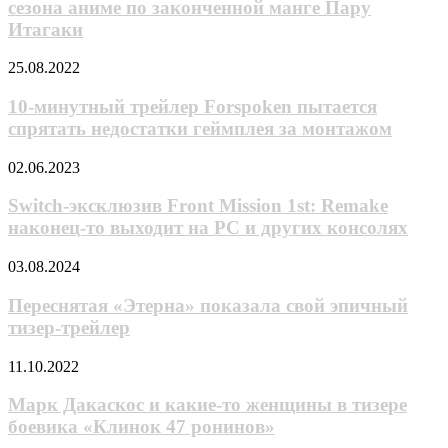
сезона аниме по законченной манге Пару
в
финального
«Аватаре»
Итагаки
сезона
аниме
10-
25.08.2022
по
минутный
законченной
трейлер
10-минутный трейлер Forspoken пытается
манге
Forspoken
Пару
спрятать недостатки геймплея за монтажом
пытается
Итагаки
спрятать
Switch-
02.06.2023
недостатки
эксклюзив
геймплея
Front
Switch-эксклюзив Front Mission 1st: Remake
за
Mission
наконец-то выходит на PC и других консолях
монтажом
1st:
Remake
Переснятая
03.08.2024
наконец-
«Этерна»
то
показала
Переснятая «Этерна» показала свой эпичный
выходит
свой
тизер-трейлер
на
эпичный
PC
тизер-
и
Марк
11.10.2022
трейлер
других
Дакаскос
консолях
и
Марк Дакаскос и какие-то женщины в тизере
какие-
боевика «Клинок 47 ронинов»
то