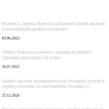
через
Похожие фильмы
электронную
почту
Боевик с Джеки Чаном и Джоном Синой выйдет
в российский прокат (трейлер)
03.06.2023
Эмбер Хёрд на допросе у демона в первом
отрывке триллера «В огне»
26.07.2023
Адам Сэндлер возвращается в большой гольф в
тизере комедии «Счастливчик Гилмор 2»
25.12.2024
На что готов пойти мужчина, чтобы добраться