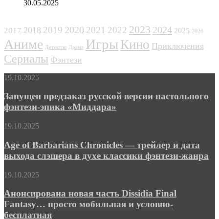
30.05.2025
ЖАНРЫ
2023
2024
2019
2020
2021
2022
2018
2017
2025
2026
Игры
Аниме
Кино
Приключения
Детектив
Драма
Сериалы
Фэнтези
Запущен
19.10.2025
предзаказ
русской
Запущен предзаказ русской версии настольного
версии
фэнтези-эпика «Миддара»
настольного
фэнтези-
Age
19.10.2025
эпика
of
«Миддара»
Barbarians
Age of Barbarians Chronicles — трейлер и дата
Chronicles
выхода слэшера в духе классики фэнтези-жанра
—
трейлер
Анонсирована
19.10.2025
и
новая
дата
часть
Анонсирована новая часть Dissidia Final
выхода
Dissidia
Fantasy… просто мобильная и условно-
слэшера
Final
в
бесплатная
Fantasy…