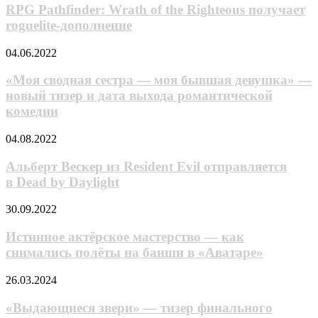
Wrath
RPG Pathfinder: Wrath of the Righteous получает
китайской
of
экшен-
roguelite-дополнение
the
RPG
Righteous
«Моя
04.06.2022
получает
сводная
roguelite-
сестра
«Моя сводная сестра — моя бывшая девушка» —
дополнение
—
новый тизер и дата выхода романтической
моя
комедии
бывшая
девушка»
Альберт
04.08.2022
—
Вескер
новый
из Resident
Альберт Вескер из Resident Evil отправляется
тизер
Evil
и
в Dead by Daylight
отправляется
дата
в Dead
выхода
Истинное
30.09.2022
by Daylight
романтической
актёрское
комедии
мастерство
Истинное актёрское мастерство — как
—
снимались полёты на банши в «Аватаре»
как
снимались
«Выдающиеся
26.03.2024
полёты
звери»
на
—
«Выдающиеся звери» — тизер финального
банши
тизер