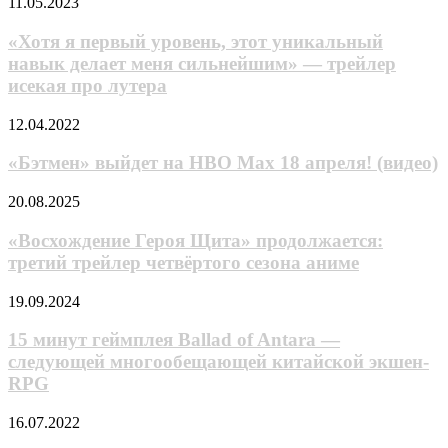
«Хотя
11.05.2023
получило
я
накачанный
первый
«Хотя я первый уровень, этот уникальный
экшеном
уровень,
навык делает меня сильнейшим» — трейлер
новый
этот
трейлер
исекая про лутера
уникальный
навык
«Бэтмен»
12.04.2022
делает
выйдет
меня
на
«Бэтмен» выйдет на HBO Max 18 апреля! (видео)
сильнейшим»
HBO
—
Max
трейлер
«Восхождение
20.08.2025
18
исекая
Героя
апреля!
про
Щита»
«Восхождение Героя Щита» продолжается:
(видео)
лутера
продолжается:
третий трейлер четвёртого сезона аниме
третий
трейлер
15
19.09.2024
четвёртого
минут
сезона
геймплея
15 минут геймплея Ballad of Antara —
аниме
Ballad
следующей многообещающей китайской экшен-
of
RPG
Antara
—
RPG
16.07.2022
следующей
Pathfinder:
многообещающей