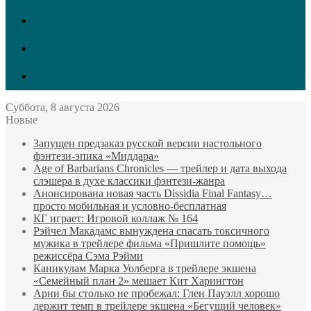
vk.com
Twitter
Facebook
Суббота, 8 августа 2026
Новые
Запущен предзаказ русской версии настольного
фэнтези-эпика «Миддара»
Age of Barbarians Chronicles — трейлер и дата выхода
слэшера в духе классики фэнтези-жанра
Анонсирована новая часть Dissidia Final Fantasy…
просто мобильная и условно-бесплатная
КГ играет: Игровой коллаж № 164
Рэйчел Макадамс вынуждена спасать токсичного
мужика в трейлере фильма «Пришлите помощь»
режиссёра Сэма Рэйми
Каникулам Марка Уолберга в трейлере экшена
«Семейный план 2» мешает Кит Харингтон
Арни бы столько не пробежал: Глен Пауэлл хорошо
держит темп в трейлере экшена «Бегущий человек»