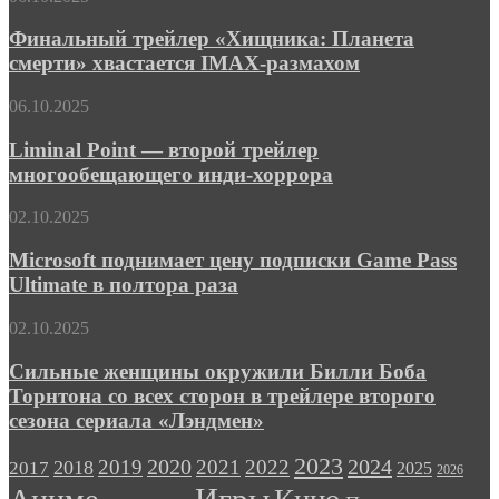
в
трейлер
трейлере
«Хищника:
Финальный трейлер «Хищника: Планета
шпионского
Планета
смерти» хвастается IMAX-размахом
триллера
смерти»
«Левша»
хвастается
Liminal
06.10.2025
IMAX-
Point
размахом
—
Liminal Point — второй трейлер
второй
многообещающего инди-хоррора
трейлер
многообещающего
Microsoft
02.10.2025
инди-
поднимает
хоррора
цену
Microsoft поднимает цену подписки Game Pass
подписки
Ultimate в полтора раза
Game
Pass
Сильные
02.10.2025
Ultimate
женщины
в
окружили
Сильные женщины окружили Билли Боба
полтора
Билли
Торнтона со всех сторон в трейлере второго
раза
Боба
сезона сериала «Лэндмен»
Торнтона
со
2023
2024
2019
2020
2021
2022
2018
всех
2017
2025
2026
сторон