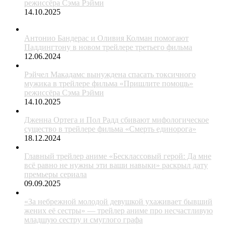
режиссёра Сэма Рэйми
14.10.2025
Антонио Бандерас и Оливия Колман помогают
Паддингтону в новом трейлере третьего фильма
12.06.2024
Рэйчел Макадамс вынуждена спасать токсичного
мужика в трейлере фильма «Пришлите помощь»
режиссёра Сэма Рэйми
14.10.2025
Дженна Ортега и Пол Радд сбивают мифологическое
существо в трейлере фильма «Смерть единорога»
18.12.2024
Главный трейлер аниме «Бесклассовый герой: Да мне
всё равно не нужны эти ваши навыки» раскрыл дату
премьеры сериала
09.09.2025
«За небрежной молодой девушкой ухаживает бывший
жених её сестры» — трейлер аниме про несчастливую
младшую сестру и смуглого графа