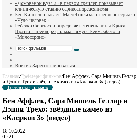
«Домовенок Кузя 2» в первом трейлер показывает
клиническую стадию сарикоандреасянизма
Бен Кингсли спасает! Marvel показала трейлере сериала
«Чудо-человек»
Ребекка Фергюсон определяет степень вины Криса
Пратта в трейлере фильма Тимура Бекмамбетова
«Милосердие»
Поиск
Sidebar
фильмов
Случайный
фильм
Войти / Зарегистрироваться
Главная
/
Трейлеры фильмов
/
Бен Аффлек, Сара Мишель Геллар
и Дэнни Трехо: звёздные камео из «Клерков 3» (видео)
Трейлеры фильмов
Бен Аффлек, Сара Мишель Геллар и
Дэнни Трехо: звёздные камео из
«Клерков 3» (видео)
18.10.2022
0
221