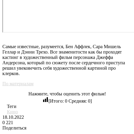
Самые известные, разумеется, Бен Аффлек, Сара Мишель
Геллар и Дэнни Трехо. Все знаменитости как бы проходят
кастинг в художественный фильм персонажа Джеффа
Андерсона, который по сюжету после сердечного приступа
решил увековечить себя художественной картиной про
клерков.
По материалам
Нажмите, чтобы оценить этот фильм!
[Итого:
0
Средняя:
0
]
Теги
Кино
18.10.2022
0
221
Поделиться
Facebook
Twitter
LinkedIn
Tumblr
Reddit
Вконтакте
Одноклассники
Skype
Messenger
Messenger
WhatsApp
Telegram
Viber
Line
Поделиться