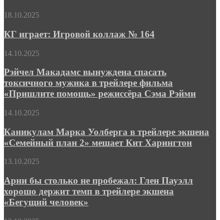
духе
просто
классики
КГ
18.10.2025
мобильная
фэнтези-
играет:
и
жанра
Игровой
КГ играет: Игровой коллаж № 164
условно-
коллаж
бесплатная
№
Рэйчел
14.10.2025
164
Макадамс
вынуждена
Рэйчел Макадамс вынуждена спасать
спасать
токсичного мужика в трейлере фильма
токсичного
«Пришлите помощь» режиссёра Сэма Рэйми
мужика
в
Каникулам
14.10.2025
трейлере
Марка
фильма
Уолберга
Каникулам Марка Уолберга в трейлере экшена
«Пришлите
в
помощь»
«Семейный план 2» мешает Кит Харингтон
трейлере
режиссёра
экшена
Сэма
Арни
13.10.2025
«Семейный
Рэйми
бы
план
столько
Арни бы столько не пробежал: Глен Пауэлл
2»
не
хорошо держит темп в трейлере экшена
мешает
пробежал:
Кит
«Бегущий человек»
Глен
Харингтон
Пауэлл