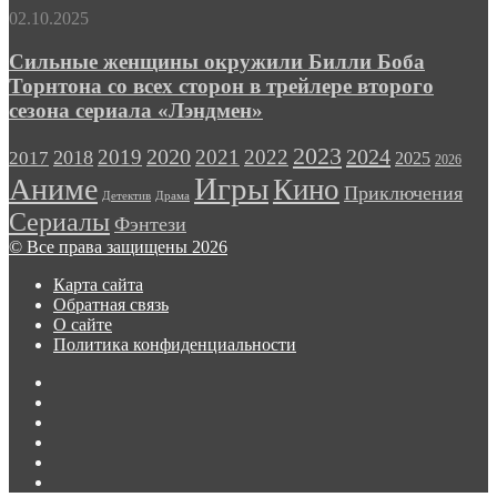
Pass
Сильные
02.10.2025
Ultimate
женщины
в
окружили
Сильные женщины окружили Билли Боба
полтора
Билли
Торнтона со всех сторон в трейлере второго
раза
Боба
сезона сериала «Лэндмен»
Торнтона
со
2023
2024
2019
2020
2021
2022
2018
всех
2017
2025
2026
сторон
Игры
Аниме
Кино
Приключения
в
Детектив
Драма
трейлере
Сериалы
Фэнтези
второго
© Все права защищены 2026
сезона
сериала
Карта сайта
«Лэндмен»
Обратная связь
О сайте
Политика конфиденциальности
Facebook
Twitter
vk.com
Одноклассники
Telegram
RSS