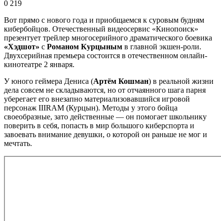
0
219
Вот прямо с нового года и приобщаемся к суровым будням
кибербойцов. Отечественный видеосервис «Кинопоиск»
презентует трейлер многосерийного драматического боевика
«Хэдшот»
с
Романом Курцыным
в главной экшен-роли.
Двухсерийная премьера состоится в отечественном онлайн-
кинотеатре 2 января.
У юного геймера Дениса (
Артём Кошман
) в реальной жизни
дела совсем не складываются, но от отчаянного шага парня
уберегает его внезапно материализовавшийся игровой
персонаж IIIRAM (Курцын). Методы у этого бойца
своеобразные, зато действенные — он помогает школьнику
поверить в себя, попасть в мир большого киберспорта и
завоевать внимание девушки, о которой он раньше не мог и
мечтать.