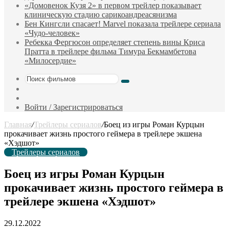
«Домовенок Кузя 2» в первом трейлер показывает
клиническую стадию сарикоандреасянизма
Бен Кингсли спасает! Marvel показала трейлере сериала
«Чудо-человек»
Ребекка Фергюсон определяет степень вины Криса
Пратта в трейлере фильма Тимура Бекмамбетова
«Милосердие»
Поиск
Sidebar
фильмов
Случайный
фильм
Войти / Зарегистрироваться
Главная
/
Трейлеры сериалов
/
Боец из игры Роман Курцын
прокачивает жизнь простого геймера в трейлере экшена
«Хэдшот»
Трейлеры сериалов
Боец из игры Роман Курцын
прокачивает жизнь простого геймера в
трейлере экшена «Хэдшот»
29.12.2022