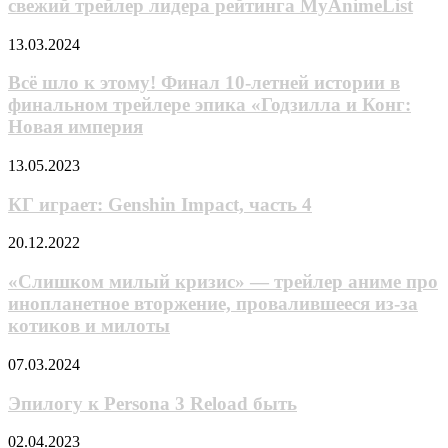
свежий трейлер лидера рейтинга MyAnimeList
магию
Фрирен»
и
—
Всё
13.03.2024
юри
свежий
шло
трейлер
к
Всё шло к этому! Финал 10-летней истории в
лидера
этому!
финальном трейлере эпика «Годзилла и Конг:
рейтинга
Финал
MyAnimeList
Новая империя
10-
летней
КГ
13.05.2023
истории
играет:
в
Genshin
КГ играет: Genshin Impact, часть 4
финальном
Impact,
трейлере
часть
эпика
«Слишком
20.12.2022
4
«Годзилла
милый
и
кризис»
«Слишком милый кризис» — трейлер аниме про
Конг:
—
инопланетное вторжение, провалившееся из-за
Новая
трейлер
котиков и милоты
империя
аниме
про
Эпилогу
07.03.2024
инопланетное
к Persona 3
вторжение,
Reload
Эпилогу к Persona 3 Reload быть
провалившееся
быть
из-
за
Экранизация
02.04.2023