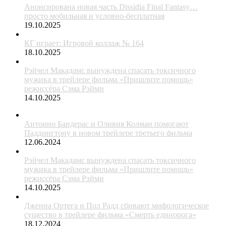
Анонсирована новая часть Dissidia Final Fantasy…
просто мобильная и условно-бесплатная
19.10.2025
КГ играет: Игровой коллаж № 164
18.10.2025
Рэйчел Макадамс вынуждена спасать токсичного
мужика в трейлере фильма «Пришлите помощь»
режиссёра Сэма Рэйми
14.10.2025
Антонио Бандерас и Оливия Колман помогают
Паддингтону в новом трейлере третьего фильма
12.06.2024
Рэйчел Макадамс вынуждена спасать токсичного
мужика в трейлере фильма «Пришлите помощь»
режиссёра Сэма Рэйми
14.10.2025
Дженна Ортега и Пол Радд сбивают мифологическое
существо в трейлере фильма «Смерть единорога»
18.12.2024