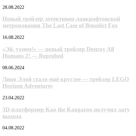
новый
3:
Новый
28.08.2022
трейлер
Последний
трейлер
завершающегося
танец»
детективно-
Новый трейлер детективно-лавкрафтовской
второго
лавкрафтовской
сезона
метроидвании The Last Case of Benedict Fox
метроидвании
аниме
The
«Эй,
16.08.2022
Last
ухнем!» —
Case
новый
«Эй, ухнем!» — новый трейлер Destroy All
of
трейлер
Humans 2! — Reprobed
Benedict
Destroy
Fox
All
Лицо
08.06.2024
Humans 2!
Элой
— Reprobed
стало
Лицо Элой стало ещё круглее — трейлер LEGO
ещё
Horizon Adventures
круглее
—
3D-
23.04.2022
трейлер
платформер
LEGO
Kao
3D-платформер Kao the Kangaroo получил дату
Horizon
the
выхода
Adventures
Kangaroo
получил
«Ниндзя
04.08.2022
дату
Иттоки»
выхода