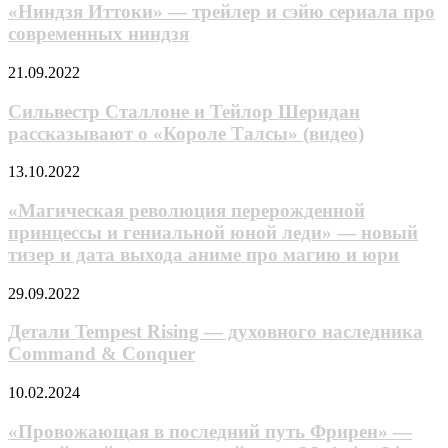
—
«Ниндзя Иттоки» — трейлер и сэйю сериала про
трейлер
современных ниндзя
и
сэйю
Сильвестр
21.09.2022
сериала
Сталлоне
про
и
Сильвестр Сталлоне и Тейлор Шеридан
современных
Тейлор
рассказывают о «Короле Талсы» (видео)
ниндзя
Шеридан
рассказывают
«Магическая
13.10.2022
о
революция
«Короле
перерожденной
«Магическая революция перерожденной
Талсы»
принцессы
принцессы и гениальной юной леди» — новый
(видео)
и
тизер и дата выхода аниме про магию и юри
гениальной
юной
Детали
29.09.2022
леди»
Tempest
—
Rising
Детали Tempest Rising — духовного наследника
новый
—
тизер
Command & Conquer
духовного
и
наследника
дата
«Провожающая
10.02.2024
Command
выхода
в
& Conquer
аниме
последний
«Провожающая в последний путь Фрирен» —
про
путь