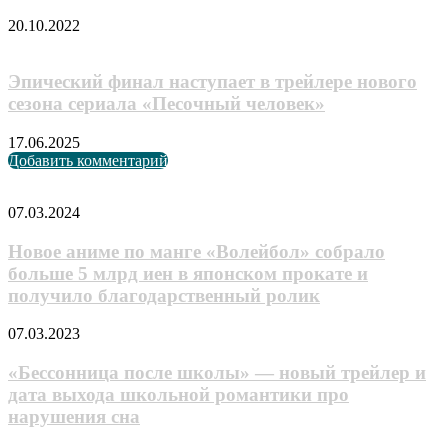
20.10.2022
Эпический финал наступает в трейлере нового
сезона сериала «Песочный человек»
17.06.2025
Добавить комментарий
Случайные анонсы
Новое
07.03.2024
аниме
по
Новое аниме по манге «Волейбол» собрало
манге
больше 5 млрд иен в японском прокате и
«Волейбол»
получило благодарственный ролик
собрало
больше
«Бессонница
07.03.2023
5
после
млрд
школы»
«Бессонница после школы» — новый трейлер и
иен
—
в
дата выхода школьной романтики про
новый
японском
нарушения сна
трейлер
прокате
и
и