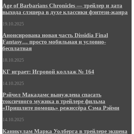
«Миддара»
Barbarians
Age of Barbarians Chronicles — трейлер и дата
Chronicles
выхода слэшера в духе классики фэнтези-жанра
—
трейлер
Анонсирована
19.10.2025
и
новая
дата
часть
Анонсирована новая часть Dissidia Final
выхода
Dissidia
Fantasy… просто мобильная и условно-
слэшера
Final
в
бесплатная
Fantasy…
духе
просто
классики
КГ
18.10.2025
мобильная
фэнтези-
играет:
и
жанра
Игровой
КГ играет: Игровой коллаж № 164
условно-
коллаж
бесплатная
№
Рэйчел
14.10.2025
164
Макадамс
вынуждена
Рэйчел Макадамс вынуждена спасать
спасать
токсичного мужика в трейлере фильма
токсичного
«Пришлите помощь» режиссёра Сэма Рэйми
мужика
в
Каникулам
14.10.2025
трейлере
Марка
фильма
Уолберга
Каникулам Марка Уолберга в трейлере экшена
«Пришлите