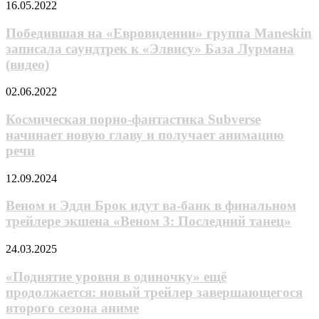
Победившая
16.05.2022
дата
получило
на
выхода
благодарственный
«Евровидении»
Победившая на «Евровидении» группа Maneskin
школьной
ролик
группа
романтики
записала саундтрек к «Элвису» База Лурмана
Maneskin
про
(видео)
записала
нарушения
саундтрек
сна
Космическая
02.06.2022
к
порно-
«Элвису»
фантастика
Космическая порно-фантастика Subverse
База
Subverse
Лурмана
начинает новую главу и получает анимацию
начинает
(видео)
речи
новую
главу
Веном
12.09.2024
и
и
получает
Эдди
Веном и Эдди Брок идут ва-банк в финальном
анимацию
Брок
речи
трейлере экшена «Веном 3: Последний танец»
идут
ва-
«Поднятие
24.03.2025
банк
уровня
в
в
«Поднятие уровня в одиночку» ещё
финальном
одиночку»
продолжается: новый трейлер завершающегося
трейлере
ещё
экшена
второго сезона аниме
продолжается:
«Веном