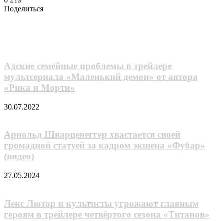
Поделиться
Facebook
Twitter
LinkedIn
Tumblr
Reddit
Вконтакте
Одноклассники
Skype
Messenger
Messenger
WhatsApp
Telegram
Viber
Line
Поделиться
через
Похожие фильмы
электронную
почту
Адские семейные проблемы в трейлере
мультсериала «Маленький демон» от автора
«Рика и Морти»
30.07.2022
Арнольд Шварценеггер хвастается своей
громадной статуей за кадром экшена «Фубар»
(видео)
27.05.2024
Лекс Лютор и культисты угрожают главным
героям в трейлере четвёртого сезона «Титанов»