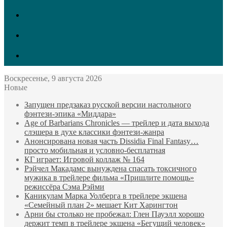
vk.com
Twitter
Facebook
Воскресенье, 9 августа 2026
Новые
Запущен предзаказ русской версии настольного
фэнтези-эпика «Миддара»
Age of Barbarians Chronicles — трейлер и дата выхода
слэшера в духе классики фэнтези-жанра
Анонсирована новая часть Dissidia Final Fantasy…
просто мобильная и условно-бесплатная
КГ играет: Игровой коллаж № 164
Рэйчел Макадамс вынуждена спасать токсичного
мужика в трейлере фильма «Пришлите помощь»
режиссёра Сэма Рэйми
Каникулам Марка Уолберга в трейлере экшена
«Семейный план 2» мешает Кит Харингтон
Арни бы столько не пробежал: Глен Пауэлл хорошо
держит темп в трейлере экшена «Бегущий человек»