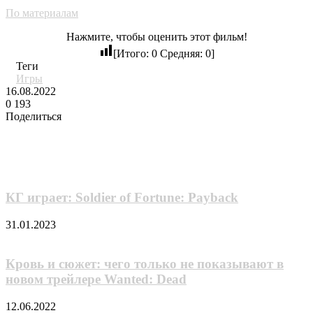
По материалам
Нажмите, чтобы оценить этот фильм!
[Итого:
0
Средняя:
0
]
Теги
Игры
16.08.2022
0
193
Поделиться
Facebook
Twitter
LinkedIn
Tumblr
Reddit
Вконтакте
Одноклассники
Skype
Messenger
Messenger
WhatsApp
Telegram
Viber
Line
Поделиться
через
Похожие фильмы
электронную
почту
КГ играет: Soldier of Fortune: Payback
31.01.2023
Кровь и сюжет: чего только не показывают в
новом трейлере Wanted: Dead
12.06.2022