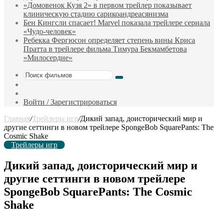
«Домовенок Кузя 2» в первом трейлер показывает
клиническую стадию сарикоандреасянизма
Бен Кингсли спасает! Marvel показала трейлере сериала
«Чудо-человек»
Ребекка Фергюсон определяет степень вины Криса
Пратта в трейлере фильма Тимура Бекмамбетова
«Милосердие»
Поиск
Sidebar
фильмов
Случайный
фильм
Войти / Зарегистрироваться
Главная
/
Трейлеры игр
/
Дикий запад, доисторический мир и
другие сеттинги в новом трейлере SpongeBob SquarePants: The
Cosmic Shake
Трейлеры игр
Дикий запад, доисторический мир и
другие сеттинги в новом трейлере
SpongeBob SquarePants: The Cosmic
Shake