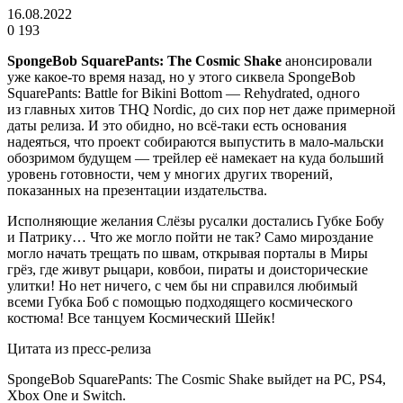
16.08.2022
0
193
SpongeBob SquarePants: The Cosmic Shake
анонсировали
уже какое-то время назад, но у этого сиквела SpongeBob
SquarePants: Battle for Bikini Bottom — Rehydrated, одного
из главных хитов THQ Nordic, до сих пор нет даже примерной
даты релиза. И это обидно, но всё-таки есть основания
надеяться, что проект собираются выпустить в мало-мальски
обозримом будущем — трейлер её намекает на куда больший
уровень готовности, чем у многих других творений,
показанных на презентации издательства.
Исполняющие желания Слёзы русалки достались Губке Бобу
и Патрику… Что же могло пойти не так? Само мироздание
могло начать трещать по швам, открывая порталы в Миры
грёз, где живут рыцари, ковбои, пираты и доисторические
улитки! Но нет ничего, с чем бы ни справился любимый
всеми Губка Боб с помощью подходящего космического
костюма! Все танцуем Космический Шейк!
Цитата из пресс-релиза
SpongeBob SquarePants: The Cosmic Shake выйдет на PC, PS4,
Xbox One и Switch.