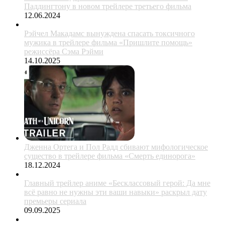
Паддингтону в новом трейлере третьего фильма
12.06.2024
Рэйчел Макадамс вынуждена спасать токсичного
мужика в трейлере фильма «Пришлите помощь»
режиссёра Сэма Рэйми
14.10.2025
Дженна Ортега и Пол Радд сбивают мифологическое
существо в трейлере фильма «Смерть единорога»
18.12.2024
Главный трейлер аниме «Бесклассовый герой: Да мне
всё равно не нужны эти ваши навыки» раскрыл дату
премьеры сериала
09.09.2025