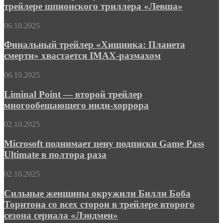
Холмсу»
Тимура
трейлере шпионского триллера «Левша»
Гая
Бекмамбетова
Ричи
«Милосердие»
Финальный
06.10.2025
в
трейлер
трейлере
«Хищника:
Финальный трейлер «Хищника: Планета
шпионского
Планета
смерти» хвастается IMAX-размахом
триллера
смерти»
«Левша»
хвастается
Liminal
06.10.2025
IMAX-
Point
размахом
—
Liminal Point — второй трейлер
второй
многообещающего инди-хоррора
трейлер
многообещающего
Microsoft
02.10.2025
инди-
поднимает
хоррора
цену
Microsoft поднимает цену подписки Game Pass
подписки
Ultimate в полтора раза
Game
Pass
Сильные
02.10.2025
Ultimate
женщины
в
окружили
Сильные женщины окружили Билли Боба
полтора
Билли
Торнтона со всех сторон в трейлере второго
раза
Боба
сезона сериала «Лэндмен»
Торнтона