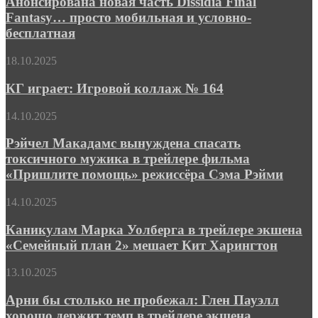
Анонсирована новая часть Dissidia Final
выхода
Dissidia
Fantasy… просто мобильная и условно-
слэшера
Final
в
бесплатная
Fantasy…
духе
просто
классики
КГ
18.10.2025
мобильная
фэнтези-
играет:
и
жанра
Игровой
КГ играет: Игровой коллаж № 164
условно-
коллаж
бесплатная
№
Рэйчел
14.10.2025
164
Макадамс
вынуждена
Рэйчел Макадамс вынуждена спасать
спасать
токсичного мужика в трейлере фильма
токсичного
«Пришлите помощь» режиссёра Сэма Рэйми
мужика
в
Каникулам
14.10.2025
трейлере
Марка
фильма
Уолберга
Каникулам Марка Уолберга в трейлере экшена
«Пришлите
в
помощь»
«Семейный план 2» мешает Кит Харингтон
трейлере
режиссёра
экшена
Сэма
Арни
13.10.2025
«Семейный
Рэйми
бы
план
столько
Арни бы столько не пробежал: Глен Пауэлл
2»
не
хорошо держит темп в трейлере экшена
мешает