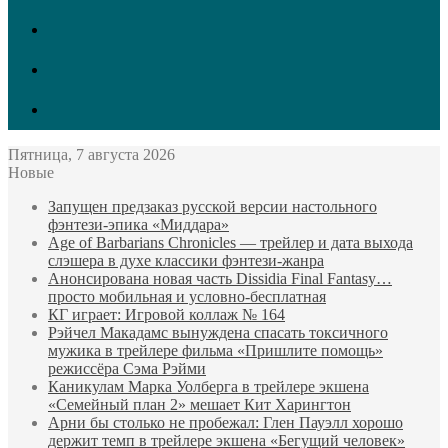
vk.com
Twitter
Facebook
Пятница, 7 августа 2026
Новые
Запущен предзаказ русской версии настольного
фэнтези-эпика «Миддара»
Age of Barbarians Chronicles — трейлер и дата выхода
слэшера в духе классики фэнтези-жанра
Анонсирована новая часть Dissidia Final Fantasy…
просто мобильная и условно-бесплатная
КГ играет: Игровой коллаж № 164
Рэйчел Макадамс вынуждена спасать токсичного
мужика в трейлере фильма «Пришлите помощь»
режиссёра Сэма Рэйми
Каникулам Марка Уолберга в трейлере экшена
«Семейный план 2» мешает Кит Харингтон
Арни бы столько не пробежал: Глен Пауэлл хорошо
держит темп в трейлере экшена «Бегущий человек»