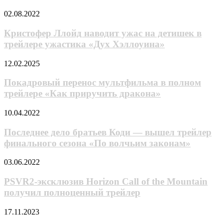
аниме
Кристофер
02.08.2022
в
Ллойд
жанре
наводит
Кристофер Ллойд наводит ужас на детишек в
медицинского
ужас
процедурала
трейлере ужастика «Дух Хэллоуина»
на
в
детишек
сеттинге
Покадровый
12.02.2025
в
древнего
перенос
трейлере
Китая
мультфильма
Покадровый перенос мультфильма в полном
ужастика
в
трейлере «Как приручить дракона»
«Дух
полном
Хэллоуина»
трейлере
Последнее
10.04.2022
«Как
дело
приручить
братьев
Последнее дело братьев Коди — вышел трейлер
дракона»
Коди
финального сезона «По волчьим законам»
—
вышел
PSVR2-
03.06.2022
трейлер
эксклюзив
финального
Horizon
PSVR2-эксклюзив Horizon Call of the Mountain
сезона
Call
получил полноценный трейлер
«По
of
волчьим
the
законам»
KГ
17.11.2023
Mountain
игpaeт: