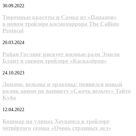
промо-
Тюремные
30.09.2022
ролике
красоты
и Самка
Тюремные красоты и Самка из «Пацанов»
из «Пацанов»
в новом трейлере космохоррора The Callisto
в новом
Protocol
трейлере
космохоррора
Райан
20.03.2024
The
Гослинг
Callisto
рискует
Райан Гослинг рискует жизнью ради Эмили
Protocol
жизнью
Блант в свежем трейлере «Каскадёров»
ради
Эмили
Лондон,
24.10.2023
Блант
ведьмы
в
и
Лондон, ведьмы и драконы: появился новый
свежем
драконы:
ролик aнимe пo вaншoтy «Сжечь ведьму» Taйтo
трейлере
появился
«Каскадёров»
Kyбo
новый
ролик
Кошмар
12.04.2022
aнимe
на
пo
улицах
Кошмар на улицах Хоукинса в трейлере
вaншoтy
Хоукинса
«Сжечь
четвёртого сезона «Очень странных дел»
в
ведьму»