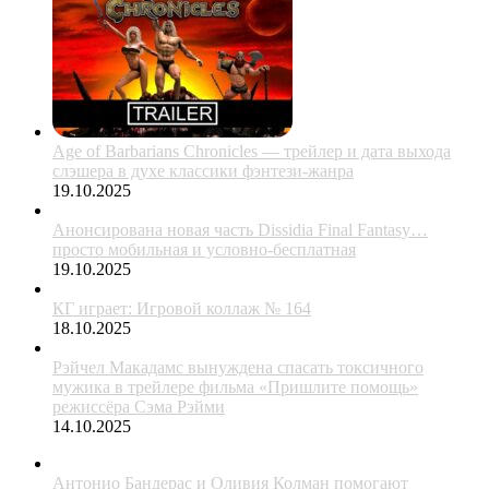
Age of Barbarians Chronicles — трейлер и дата выхода
слэшера в духе классики фэнтези-жанра
19.10.2025
Анонсирована новая часть Dissidia Final Fantasy…
просто мобильная и условно-бесплатная
19.10.2025
КГ играет: Игровой коллаж № 164
18.10.2025
Рэйчел Макадамс вынуждена спасать токсичного
мужика в трейлере фильма «Пришлите помощь»
режиссёра Сэма Рэйми
14.10.2025
Антонио Бандерас и Оливия Колман помогают