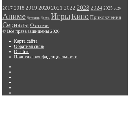
со
2023
2024
2019
2020
2021
2022
2018
всех
2017
2025
2026
сторон
Игры
Аниме
Кино
Приключения
в
Детектив
Драма
трейлере
Сериалы
Фэнтези
второго
© Все права защищены 2026
сезона
сериала
Карта сайта
«Лэндмен»
Обратная связь
О сайте
Политика конфиденциальности
Facebook
Twitter
vk.com
Одноклассники
Telegram
RSS
Кнопка
«Наверх»