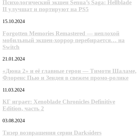
Senua’s
Психологический экшен Senua’s Saga: Hellblade
Saga:
II улучшат и портируют на PS5
Hellblade
II
Forgotten
15.10.2024
улучшат
Memories
и
Remastered
Forgotten Memories Remastered — неплохой
портируют
—
мобильный экшен-хоррор перебирается… на
на
неплохой
PS5
Switch
мобильный
экшен-
«Дюна
21.01.2024
хоррор
2»
перебирается…
и
«Дюна 2» и её главные герои — Тимоти Шаламе,
на
её
Switch
Флоренс Пью и Зендея в свежем промо-ролике
главные
герои
КГ
11.03.2024
—
играет:
Тимоти
Xenoblade
КГ играет: Xenoblade Chronicles Definitive
Шаламе,
Chronicles
Edition, часть 2
Флоренс
Definitive
Пью
Edition,
и
Тизер
03.08.2024
часть
Зендея
возвращения
2
в
серии
Тизер возвращения серии Darksiders
свежем
Darksiders