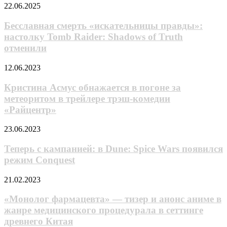
трейлере
Taйтo
Бесславная
22.06.2025
четвёртого
Kyбo
смерть
сезона
«искательницы
Бесславная смерть «искательницы правды»:
«Очень
правды»:
настолку Tomb Raider: Shadows of Truth
странных
настолку
дел»
отменили
Tomb
Raider:
Кристина
12.06.2023
Shadows
Асмус
of Truth
обнажается
Кристина Асмус обнажается в погоне за
отменили
в
метеоритом в трейлере трэш-комедии
погоне
«Райцентр»
за
метеоритом
Теперь
23.06.2023
в
с
трейлере
кампанией:
Теперь с кампанией: в Dune: Spice Wars появился
трэш-
в
комедии
режим Conquest
Dune:
«Райцентр»
Spice
«Монолог
21.02.2023
Wars
фармацевта»
появился
—
«Монолог фармацевта» — тизер и анонс аниме в
режим
тизер
жанре медицинского процедурала в сеттинге
Conquest
и
древнего Китая
анонс