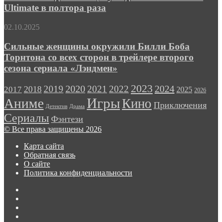
подписки
Ultimate в полтора раза
Game
Pass
Сильные
02.10.2025
Ultimate
женщины
в
окружили
Сильные женщины окружили Билли Боба
полтора
Билли
Торнтона со всех сторон в трейлере второго
раза
Боба
сезона сериала «Лэндмен»
Торнтона
со
2023
2024
2019
2020
2021
2022
2018
всех
2017
2025
2026
сторон
Игры
Аниме
Кино
Приключения
в
Детектив
Драма
трейлере
Сериалы
Фэнтези
второго
© Все права защищены 2026
сезона
сериала
Карта сайта
«Лэндмен»
Обратная связь
О сайте
Политика конфиденциальности
Facebook
Twitter
vk.com
Одноклассники