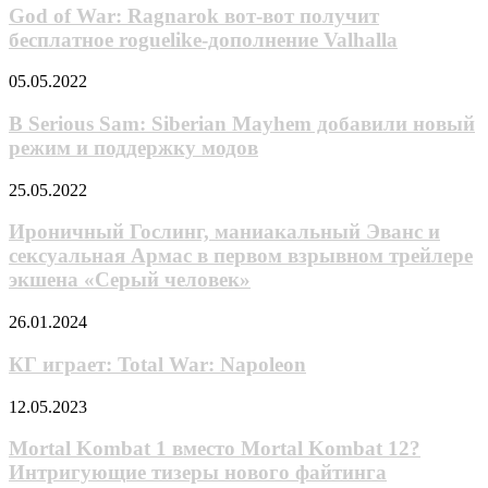
War:
God of War: Ragnarok вот-вот получит
в
Ragnarok
отрывке
бесплатное roguelike-дополнение Valhalla
вот-
«Трона:
вот
Арес»
В
05.05.2022
получит
Serious
бесплатное
Sam:
В Serious Sam: Siberian Mayhem добавили новый
roguelike-
Siberian
режим и поддержку модов
дополнение
Mayhem
Valhalla
добавили
Ироничный
25.05.2022
новый
Гослинг,
режим
маниакальный
Ироничный Гослинг, маниакальный Эванс и
и
Эванс
сексуальная Армас в первом взрывном трейлере
поддержку
и
модов
экшена «Серый человек»
сексуальная
Армас
КГ
26.01.2024
в
играет:
первом
Total
КГ играет: Total War: Napoleon
взрывном
War:
трейлере
Napoleon
экшена
Mortal
12.05.2023
«Серый
Kombat
человек»
1
Mortal Kombat 1 вместо Mortal Kombat 12?
вместо
Интригующие тизеры нового файтинга
Mortal