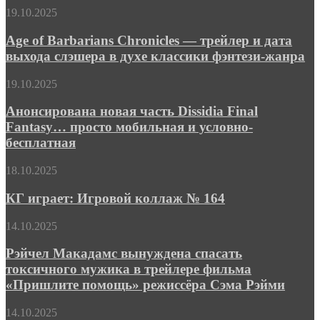
фэнтези-
Age
19.10.2025
эпика
of
«Миддара»
Barbarians
Age of Barbarians Chronicles — трейлер и дата
Chronicles
выхода слэшера в духе классики фэнтези-жанра
—
трейлер
Анонсирована
19.10.2025
и
новая
дата
часть
Анонсирована новая часть Dissidia Final
выхода
Dissidia
Fantasy… просто мобильная и условно-
слэшера
Final
в
бесплатная
Fantasy…
духе
просто
классики
КГ
18.10.2025
мобильная
фэнтези-
играет:
и
жанра
Игровой
КГ играет: Игровой коллаж № 164
условно-
коллаж
бесплатная
№
Рэйчел
14.10.2025
164
Макадамс
вынуждена
Рэйчел Макадамс вынуждена спасать
спасать
токсичного мужика в трейлере фильма
токсичного
«Пришлите помощь» режиссёра Сэма Рэйми
мужика
в
Каникулам
14.10.2025
трейлере