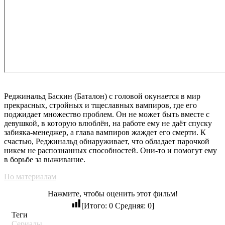
Реджинальд Баскин (Баталон) с головой окунается в мир
прекрасных, стройных и тщеславных вампиров, где его
поджидает множество проблем. Он не может быть вместе с
девушкой, в которую влюблён, на работе ему не даёт спуску
забияка-менеджер, а глава вампиров жаждет его смерти. К
счастью, Реджинальд обнаруживает, что обладает парочкой
никем не распознанных способностей. Они-то и помогут ему
в борьбе за выживание.
По материалам
Нажмите, чтобы оценить этот фильм!
[Итого:
0
Средняя:
0
]
Теги
Сериалы