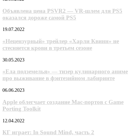
в
цена
трейлере
PSVR2 —
Объявлена цена PSVR2 — VR-шлем для PS5
«Гарфилда
VR-
оказался дороже самой PS5
в
шлем
кино»
для
«Нецензурный»
19.07.2022
PS5
трейлер
оказался
«Харли
«Нецензурный» трейлер «Харли Квинн» не
дороже
Квинн»
стесняется крови в третьем сезоне
самой
не
PS5
стесняется
«Еда
30.05.2023
крови
подземелья»
в
—
«Еда подземелья» — тизер кулинарного аниме
третьем
тизер
про выживание в фэнтезийном лабиринте
сезоне
кулинарного
аниме
Apple
06.06.2023
про
облегчает
выживание
создание
Apple облегчает создание Mac-портов с Game
в
Mac-
Porting Toolkit
фэнтезийном
портов
лабиринте
с
КГ
12.04.2022
Game
играет:
Porting
In
КГ играет: In Sound Mind, часть 2
Toolkit
Sound