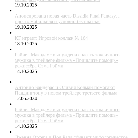
19.10.2025
Анонсирована новая часть Dissidia Final Fantasy…
просто мобильная и условно-бесплатная
19.10.2025
КГ играет: Игровой коллаж № 164
18.10.2025
Рэйчел Макадамс вынуждена спасать токсичного
мужика в трейлере фильма «Пришлите помощь»
режиссёра Сэма Рэйми
14.10.2025
Антонио Бандерас и Оливия Колман помогают
Паддингтону в новом трейлере третьего фильма
12.06.2024
Рэйчел Макадамс вынуждена спасать токсичного
мужика в трейлере фильма «Пришлите помощь»
режиссёра Сэма Рэйми
14.10.2025
Дженна Ортега и Пол Радд сбивают мифологическое