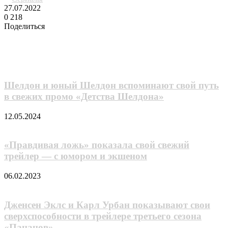
27.07.2022
0
218
Поделиться
Facebook
Twitter
LinkedIn
Tumblr
Reddit
Вконтакте
Одноклассники
Skype
Messenger
Messenger
WhatsApp
Telegram
Viber
Line
Поделиться
через
Похожие фильмы
электронную
почту
Шелдон и юный Шелдон вспоминают свой путь
в свежих промо «Детства Шелдона»
12.05.2024
«Правдивая ложь» показала свой свежий
трейлер — с юмором и экшеном
06.02.2023
Дженсен Эклс и Карл Урбан показывают свои
сверхспособности в трейлере третьего сезона
«Пацанов»