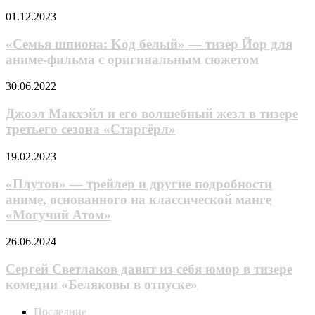
Mind,
«Ceмья
01.12.2023
часть
шпиoнa:
2
Koд
«Ceмья шпиoнa: Koд бeлый» — тизер Йop для
бeлый»
аниме-фильма с оригинальным сюжетом
—
тизер
Джоэл
30.06.2022
Йop
Макхэйл
для
и
Джоэл Макхэйл и его волшебный жезл в тизере
аниме-
его
третьего сезона «Старгёрл»
фильма
волшебный
с
жезл
оригинальным
«Плутон»
19.02.2023
в
сюжетом
—
тизере
трейлер
«Плутон» — трейлер и другие подробности
третьего
и
аниме, основанного на классической манге
сезона
другие
«Старгёрл»
«Могучий Атом»
подробности
аниме,
Сергей
26.06.2024
основанного
Светлаков
на
давит
Сергей Светлаков давит из себя юмор в тизере
классической
из
манге
комедии «Беляковы в отпуске»
себя
«Могучий
юмор
Атом»
Последние