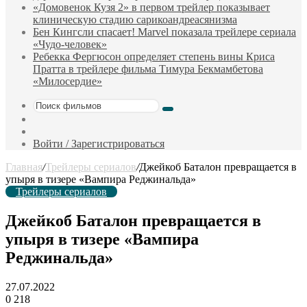
«Домовенок Кузя 2» в первом трейлер показывает
клиническую стадию сарикоандреасянизма
Бен Кингсли спасает! Marvel показала трейлере сериала
«Чудо-человек»
Ребекка Фергюсон определяет степень вины Криса
Пратта в трейлере фильма Тимура Бекмамбетова
«Милосердие»
Поиск
Sidebar
фильмов
Случайный
фильм
Войти / Зарегистрироваться
Главная
/
Трейлеры сериалов
/
Джейкоб Баталон превращается в
упыря в тизере «Вампира Реджинальда»
Трейлеры сериалов
Джейкоб Баталон превращается в
упыря в тизере «Вампира
Реджинальда»
27.07.2022
0
218