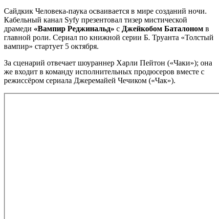
Сайдкик Человека-паука осваивается в мире созданий ночи.
Кабельный канал Syfy презентовал тизер мистической
драмеди
«Вампир Реджинальд»
с
Джейкобом Баталоном
в
главной роли. Сериал по книжной серии Б. Труанта «Толстый
вампир» стартует 5 октября.
За сценарий отвечает шоураннер Харли Пейтон («Чаки»); она
же входит в команду исполнительных продюсеров вместе с
режиссёром сериала Джеремайей Чечиком («Чак»).