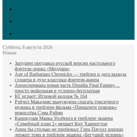
vk.com
Twitter
Facebook
Суббота, 8 августа 2026
Новые
Запущен предзаказ русской версии настольного
фэнтези-эпика «Миддара»
Age of Barbarians Chronicles — трейлер и дата выхода
слэшера в духе классики фэнтези-жанра
Анонсирована новая часть Dissidia Final Fantasy…
просто мобильная и условно-бесплатная
КГ играет: Игровой коллаж № 164
Рэйчел Макадамс вынуждена спасать токсичного
мужика в трейлере фильма «Пришлите помощь»
режиссёра Сэма Рэйми
Каникулам Марка Уолберга в трейлере экшена
«Семейный план 2» мешает Кит Харингтон
Арни бы столько не пробежал: Глен Пауэлл хорошо
держит темп в трейлере экшена «Бегущий человек»