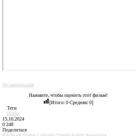
По материалам
Нажмите, чтобы оценить этот фильм!
[Итого:
0
Средняя:
0
]
Теги
Игры
15.10.2024
0
248
Поделиться
Facebook
Twitter
LinkedIn
Tumblr
Reddit
Вконтакте