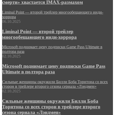
смерти» хвастается IMAX-размахом
Liminal Point — второй трейлер многообещающего инди-
хоррора
06.10.2025
Liminal Point — второй трейлер
многообещающего инди-хоррора
Microsoft поднимает цену подписки Game Pass Ultimate в
полтора раза
02.10.2025
Microsoft поднимает цену подписки Game Pass
Ultimate в полтора раза
Сильные женщины окружили Билли Боба Торнтона со всех
сторон в трейлере второго сезона сериала «Лэндмен»
02.10.2025
Сильные женщины окружили Билли Боба
Торнтона со всех сторон в трейлере второго
сезона сериала «Лэндмен»