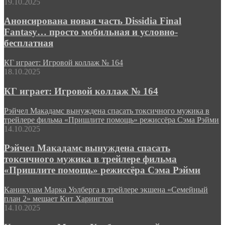
19.10.2025
Анонсирована новая часть Dissidia Final
Fantasy… просто мобильная и условно-
бесплатная
КГ играет: Игровой коллаж № 164
18.10.2025
КГ играет: Игровой коллаж № 164
Рэйчел Макадамс вынуждена спасать токсичного мужика в
трейлере фильма «Пришлите помощь» режиссёра Сэма Рэйми
14.10.2025
Рэйчел Макадамс вынуждена спасать
токсичного мужика в трейлере фильма
«Пришлите помощь» режиссёра Сэма Рэйми
Каникулам Марка Уолберга в трейлере экшена «Семейный
план 2» мешает Кит Харингтон
14.10.2025