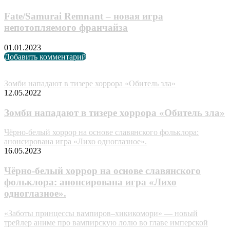
Fate/Samurai Remnant – новая игра
непотопляемого франчайза
01.01.2023
Добавить комментарий
Случайные анонсы
Зомби нападают в тизере хоррора «Обитель зла»
12.05.2022
Зомби нападают в тизере хоррора «Обитель зла»
Чёрно-белый хоррор на основе славянского фольклора:
анонсирована игра «Лихо одноглазное».
16.05.2023
Чёрно-белый хоррор на основе славянского
фольклора: анонсирована игра «Лихо
одноглазное».
«Заботы принцессы вампиров–хикикомори» — новый
трейлер аниме про вампирскую лолю во главе имперской