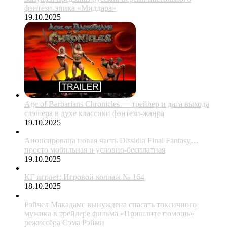
фэнтези-эпика «Миддара»
19.10.2025
Age of Barbarians Chronicles — трейлер и дата выхода
слэшера в духе классики фэнтези-жанра
19.10.2025
Анонсирована новая часть Dissidia Final Fantasy…
просто мобильная и условно-бесплатная
19.10.2025
КГ играет: Игровой коллаж № 164
18.10.2025
Рэйчел Макадамс вынуждена спасать токсичного
мужика в трейлере фильма «Пришлите помощь»
режиссёра Сэма Рэйми