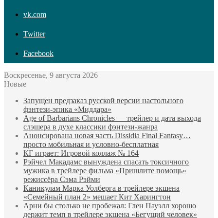
vk.com
Twitter
Facebook
Воскресенье, 9 августа 2026
Новые
Запущен предзаказ русской версии настольного
фэнтези-эпика «Миддара»
Age of Barbarians Chronicles — трейлер и дата выхода
слэшера в духе классики фэнтези-жанра
Анонсирована новая часть Dissidia Final Fantasy…
просто мобильная и условно-бесплатная
КГ играет: Игровой коллаж № 164
Рэйчел Макадамс вынуждена спасать токсичного
мужика в трейлере фильма «Пришлите помощь»
режиссёра Сэма Рэйми
Каникулам Марка Уолберга в трейлере экшена
«Семейный план 2» мешает Кит Харингтон
Арни бы столько не пробежал: Глен Пауэлл хорошо
держит темп в трейлере экшена «Бегущий человек»