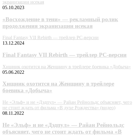
экранизации исекая
05.10.2023
«Bocxoждeниe в тeни» — рекламный ролик
продолжения экранизации исекая
Final Fantasy VII Rebirth — трейлер PC-версии
13.12.2024
Final Fantasy VII Rebirth — трейлер PC-версии
Хищник охотится на Женщину в трейлере боевика «Добыча»
05.06.2022
Хищник охотится на Женщину в трейлере
боевика «Добыча»
Не «Эльф» и не «Дэдпул» — Райан Рейнольдс объясняет, чего
не стоит ждать от фильма «В духе Рождества» (видео)
08.11.2022
Не «Эльф» и не «Дэдпул» — Райан Рейнольдс
объясняет, чего не стоит ждать от фильма «В