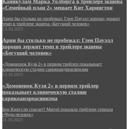
Каникулам Марка Уолберга в трейлере экшена
«Семейный план 2» мешает Кит Харингтон
Арни бы столько не пробежал: Глен Пауэлл хорошо держит
темп в трейлере экшена «Бегущий человек»
13.10.2025
Арни бы столько не пробежал: Глен Пауэлл
хорошо держит темп в трейлере экшена
«Бегущий человек»
«Домовенок Кузя 2» в первом трейлер показывает
клиническую стадию сарикоандреасянизма
13.10.2025
«Домовенок Кузя 2» в первом трейлер
показывает клиническую стадию
сарикоандреасянизма
Бен Кингсли спасает! Marvel показала трейлере сериала
«Чудо-человек»
11.10.2025