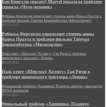
Бен Кингсли спасает! Marvel показала трейлере
сериала «Чудо-человек»
Ребекка Фергюсон определяет степень вины Криса Пратта в
трейлере фильма Тимура Бекмамбетова «Милосердие»
09.10.2025
Ребекка Фергюсон определяет степень вины
Криса Пратта в трейлере фильма Тимура
Бекмамбетова «Милосердие»
Наш ответ «Шерлоку Холмсу» Гая Ричи в трейлере
шпионского триллера «Левша»
06.10.2025
Наш ответ «Шерлоку Холмсу» Гая Ричи в
трейлере шпионского триллера «Левша»
Финальный трейлер «Хищника: Планета смерти» хвастается
IMAX-размахом
06.10.2025
Финальный трейлер «Хищника: Планета