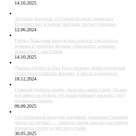
14.10.2025
Антонио Бандерас и Оливия Колман помогают
Паддингтону в новом трейлере третьего фильма
12.06.2024
Рэйчел Макадамс вынуждена спасать токсичного
мужика в трейлере фильма «Пришлите помощь»
режиссёра Сэма Рэйми
14.10.2025
Дженна Ортега и Пол Радд сбивают мифологическое
существо в трейлере фильма «Смерть единорога»
18.12.2024
Главный трейлер аниме «Бесклассовый герой: Да мне
всё равно не нужны эти ваши навыки» раскрыл дату
премьеры сериала
09.09.2025
«За небрежной молодой девушкой ухаживает бывший
жених её сестры» — трейлер аниме про несчастливую
младшую сестру и смуглого графа
30.05.2025