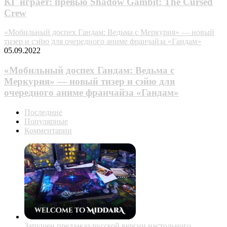
КГ играет: превью Shadow Gambit: The Cursed
Crew
«Мобильный доспех Гандам: Ведьма с Меркурия» — новый
тизер и сэйю для очередного аниме франчайза «Гандам»
05.09.2022
«Мобильный доспех Гандам: Ведьма с
Меркурия» — новый тизер и сэйю для
очередного аниме франчайза «Гандам»
Последние
Популярные
Комментарии
Запущен предзаказ русской версии настольного