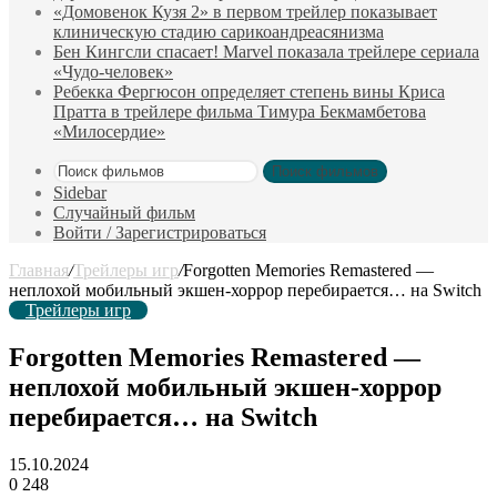
«Домовенок Кузя 2» в первом трейлер показывает
клиническую стадию сарикоандреасянизма
Бен Кингсли спасает! Marvel показала трейлере сериала
«Чудо-человек»
Ребекка Фергюсон определяет степень вины Криса
Пратта в трейлере фильма Тимура Бекмамбетова
«Милосердие»
Поиск фильмов
Sidebar
Случайный фильм
Войти / Зарегистрироваться
Главная
/
Трейлеры игр
/
Forgotten Memories Remastered —
неплохой мобильный экшен-хоррор перебирается… на Switch
Трейлеры игр
Forgotten Memories Remastered —
неплохой мобильный экшен-хоррор
перебирается… на Switch
15.10.2024
0
248