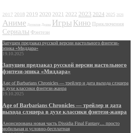
ЖАНРЫ
2023
2024
2019
2020
2021
2022
2018
2017
2025
2026
Игры
Аниме
Кино
Приключения
Детектив
Драма
Сериалы
Фэнтези
Запущен предзаказ русской версии настольного фэнтези-
эпика «Миддара»
19.10.2025
Запущен предзаказ русской версии настольного
фэнтези-эпика «Миддара»
Age of Barbarians Chronicles — трейлер и дата выхода слэшера
в духе классики фэнтези-жанра
19.10.2025
Age of Barbarians Chronicles — трейлер и дата
выхода слэшера в духе классики фэнтези-жанра
Анонсирована новая часть Dissidia Final Fantasy… просто
мобильная и условно-бесплатная