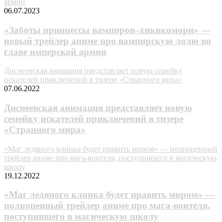
армии
06.07.2023
«Заботы принцессы вампиров–хикикомори» —
новый трейлер аниме про вампирскую лолю во
главе имперской армии
Диснеевская анимация представляет новую семейку
искателей приключений в тизере «Странного мира»
07.06.2022
Диснеевская анимация представляет новую
семейку искателей приключений в тизере
«Странного мира»
«Маг ледяного клинка будет править миром» — полноценный
трейлер аниме про мага-воителя, поступившего в магическую
школу
19.12.2022
«Маг ледяного клинка будет править миром» —
полноценный трейлер аниме про мага-воителя,
поступившего в магическую школу