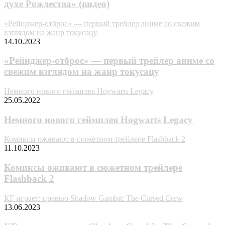
духе Рождества» (видео)
«Рейнджер-отброс» — первый трейлер аниме со свежим
взглядом на жанр токусацу
14.10.2023
«Рейнджер-отброс» — первый трейлер аниме со
свежим взглядом на жанр токусацу
Немного нового геймплея Hogwarts Legacy
25.05.2022
Немного нового геймплея Hogwarts Legacy
Комиксы оживают в сюжетном трейлере Flashback 2
11.10.2023
Комиксы оживают в сюжетном трейлере
Flashback 2
КГ играет: превью Shadow Gambit: The Cursed Crew
13.06.2023