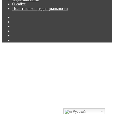
О сайте
Политика конфиденциальности
Facebook
Twitter
vk.com
Одноклассники
Telegram
RSS
Кнопка
«Наверх»
Русский