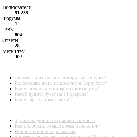
Пользователи
91 235
Форумы
1
Темы
804
Ответы
28
Метки тем
302
Последние ответы
сколько стоит сделать виниры на все зубы?
Где хорошая цены на швеллер в Серпухове?
Как выполнить монтаж молниезащиты?
Какой купить букет на 14 февраля?
Как выбрать стоматолога?
Последние темы
Здесь колодки по разумной стоимости
Как подобрать в наше время пансионат
Инклюзивность игровых зон
Фирменные горелки производства ООО Фарта