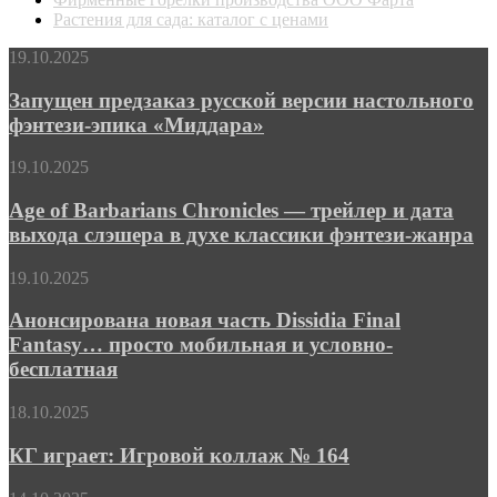
Растения для сада: каталог с ценами
Запущен
19.10.2025
предзаказ
русской
Запущен предзаказ русской версии настольного
версии
фэнтези-эпика «Миддара»
настольного
фэнтези-
Age
19.10.2025
эпика
of
«Миддара»
Barbarians
Age of Barbarians Chronicles — трейлер и дата
Chronicles
выхода слэшера в духе классики фэнтези-жанра
—
трейлер
Анонсирована
19.10.2025
и
новая
дата
часть
Анонсирована новая часть Dissidia Final
выхода
Dissidia
Fantasy… просто мобильная и условно-
слэшера
Final
в
бесплатная
Fantasy…
духе
просто
классики
КГ
18.10.2025
мобильная
фэнтези-
играет:
и
жанра
Игровой
КГ играет: Игровой коллаж № 164
условно-
коллаж
бесплатная
№