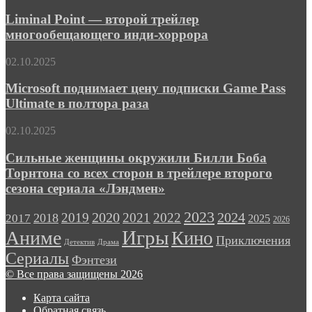
Point
размахом
—
Liminal Point — второй трейлер
второй
многообещающего инди-хоррора
трейлер
многообещающего
Microsoft
02.10.2025
инди-
поднимает
хоррора
цену
Microsoft поднимает цену подписки Game Pass
подписки
Ultimate в полтора раза
Game
Pass
Сильные
02.10.2025
Ultimate
женщины
в
окружили
Сильные женщины окружили Билли Боба
полтора
Билли
Торнтона со всех сторон в трейлере второго
раза
Боба
сезона сериала «Лэндмен»
Торнтона
со
2023
2024
2019
2020
2021
2022
2018
всех
2017
2025
2026
сторон
Игры
Аниме
Кино
Приключения
в
Детектив
Драма
трейлере
Сериалы
Фэнтези
второго
© Все права защищены 2026
сезона
сериала
Карта сайта
«Лэндмен»
Обратная связь