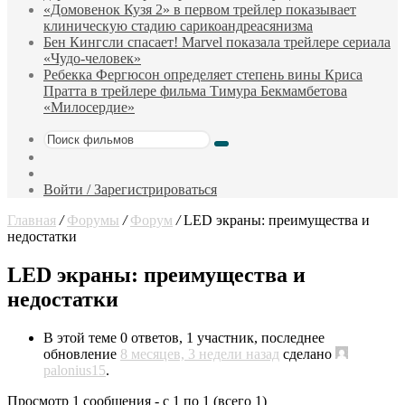
«Домовенок Кузя 2» в первом трейлер показывает
клиническую стадию сарикоандреасянизма
Бен Кингсли спасает! Marvel показала трейлере сериала
«Чудо-человек»
Ребекка Фергюсон определяет степень вины Криса
Пратта в трейлере фильма Тимура Бекмамбетова
«Милосердие»
Поиск
Sidebar
фильмов
Случайный
фильм
Войти / Зарегистрироваться
Главная
/
Форумы
/
Форум
/
LED экраны: преимущества и
недостатки
LED экраны: преимущества и
недостатки
В этой теме 0 ответов, 1 участник, последнее
обновление
8 месяцев, 3 недели назад
сделано
palonius15
.
Просмотр 1 сообщения - с 1 по 1 (всего 1)