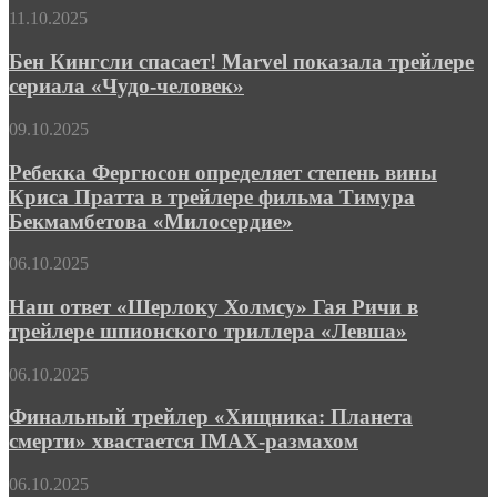
показывает
«Бегущий
Бен
11.10.2025
клиническую
человек»
Кингсли
стадию
спасает!
Бен Кингсли спасает! Marvel показала трейлере
сарикоандреасянизма
Marvel
сериала «Чудо-человек»
показала
трейлере
Ребекка
09.10.2025
сериала
Фергюсон
«Чудо-
определяет
Ребекка Фергюсон определяет степень вины
человек»
степень
Криса Пратта в трейлере фильма Тимура
вины
Бекмамбетова «Милосердие»
Криса
Пратта
Наш
06.10.2025
в
ответ
трейлере
«Шерлоку
Наш ответ «Шерлоку Холмсу» Гая Ричи в
фильма
Холмсу»
Тимура
трейлере шпионского триллера «Левша»
Гая
Бекмамбетова
Ричи
«Милосердие»
Финальный
06.10.2025
в
трейлер
трейлере
«Хищника:
Финальный трейлер «Хищника: Планета
шпионского
Планета
смерти» хвастается IMAX-размахом
триллера
смерти»
«Левша»
хвастается
Liminal
06.10.2025
IMAX-