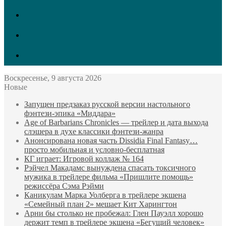
vk.com
Twitter
Facebook
Воскресенье, 9 августа 2026
Новые
Запущен предзаказ русской версии настольного
фэнтези-эпика «Миддара»
Age of Barbarians Chronicles — трейлер и дата выхода
слэшера в духе классики фэнтези-жанра
Анонсирована новая часть Dissidia Final Fantasy…
просто мобильная и условно-бесплатная
КГ играет: Игровой коллаж № 164
Рэйчел Макадамс вынуждена спасать токсичного
мужика в трейлере фильма «Пришлите помощь»
режиссёра Сэма Рэйми
Каникулам Марка Уолберга в трейлере экшена
«Семейный план 2» мешает Кит Харингтон
Арни бы столько не пробежал: Глен Пауэлл хорошо
держит темп в трейлере экшена «Бегущий человек»