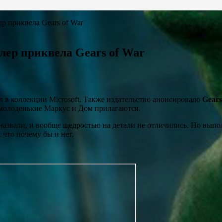
р приквела Gears of War
лер приквела Gears of War
в коллекции Microsoft. Также издательство анонсировало
Gears
-молоденькие Маркус и Дом прилагаются.
е назвали, и вообще щедростью на детали не отличились. Но вы
к что почему бы и нет.