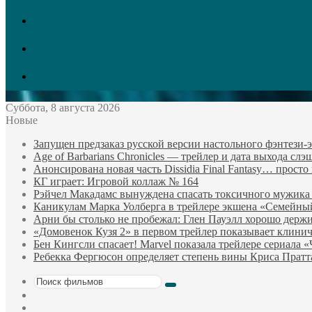
vk.com
Twitter
Facebook
Суббота, 8 августа 2026
Новые
Запущен предзаказ русской версии настольного фэнтези
Age of Barbarians Chronicles — трейлер и дата выхода сл
Анонсирована новая часть Dissidia Final Fantasy… прост
КГ играет: Игровой коллаж № 164
Рэйчел Макадамс вынуждена спасать токсичного мужика
Каникулам Марка Уолберга в трейлере экшена «Семейны
Арни бы столько не пробежал: Глен Пауэлл хорошо держи
«Домовенок Кузя 2» в первом трейлер показывает клини
Бен Кингсли спасает! Marvel показала трейлере сериала 
Ребекка Фергюсон определяет степень вины Криса Пратт
Поиск
Sidebar
фильмов
Случайный