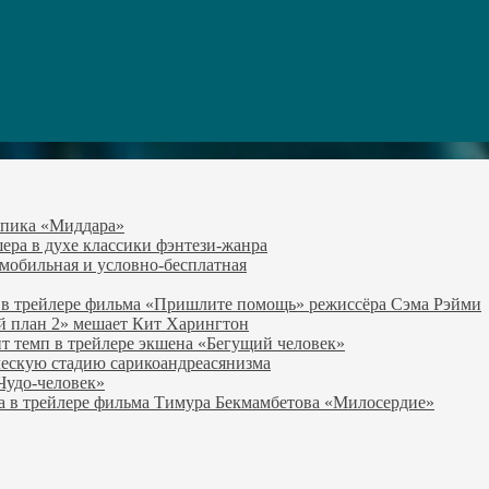
-эпика «Миддара»
эшера в духе классики фэнтези-жанра
о мобильная и условно-бесплатная
 в трейлере фильма «Пришлите помощь» режиссёра Сэма Рэйми
й план 2» мешает Кит Харингтон
т темп в трейлере экшена «Бегущий человек»
ческую стадию сарикоандреасянизма
«Чудо-человек»
а в трейлере фильма Тимура Бекмамбетова «Милосердие»