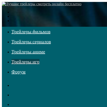
Меню
Поиск
фильмов
Войти
Трейлеры фильмов
Трейлеры сериалов
Трейлеры аниме
Трейлеры игр
Форум
RSS
Telegram
Одноклассники