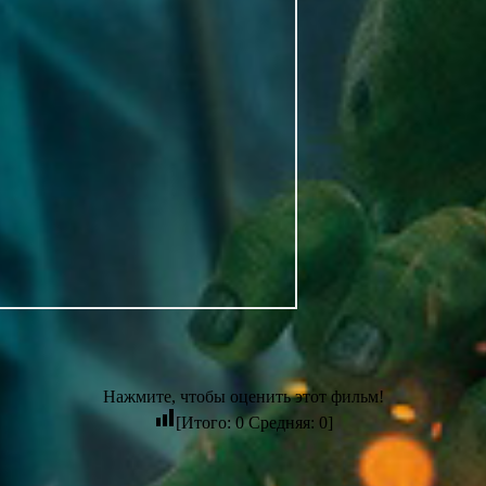
Нажмите, чтобы оценить этот фильм!
[Итого:
0
Средняя:
0
]