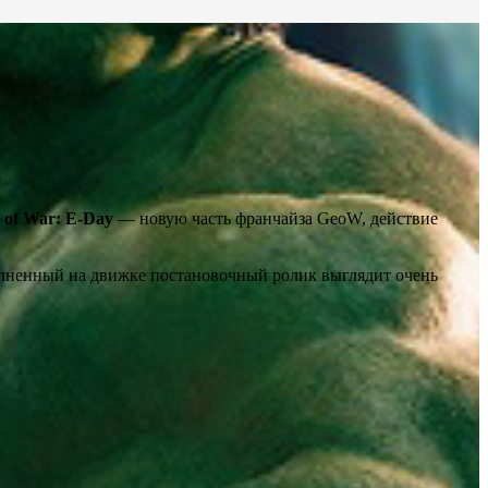
 of War: E-Day
— новую часть франчайза GeoW, действие
полненный на движке постановочный ролик выглядит очень