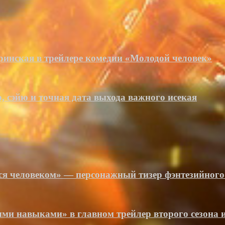
ринская в трейлере комедии «Молодой человек»
 сэйю и точная дата выхода важного исекая
я человеком» — персонажный тизер фэнтезийного
ми навыками» в главном трейлер второго сезона 