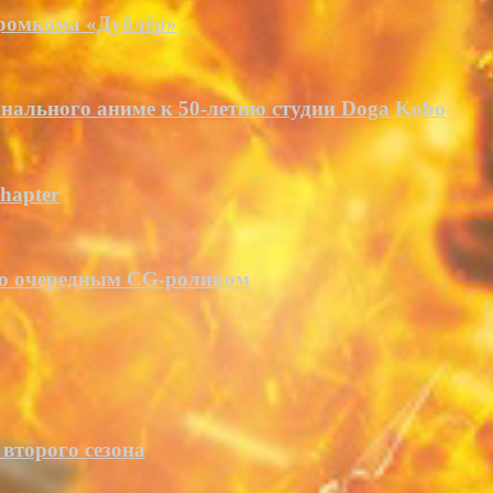
 ромкома «Дублёр»
нального аниме к 50-летию студии Doga Kobo
Chapter
 это очередным CG-роликом
второго сезона