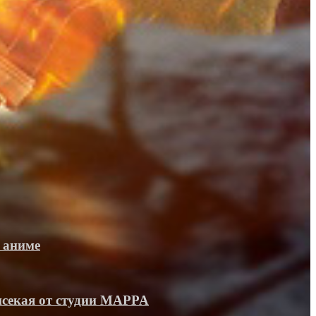
 аниме
исекая от студии MAPPA