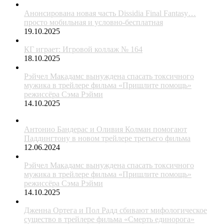
Анонсирована новая часть Dissidia Final Fantasy…
просто мобильная и условно-бесплатная
19.10.2025
КГ играет: Игровой коллаж № 164
18.10.2025
Рэйчел Макадамс вынуждена спасать токсичного
мужика в трейлере фильма «Пришлите помощь»
режиссёра Сэма Рэйми
14.10.2025
Антонио Бандерас и Оливия Колман помогают
Паддингтону в новом трейлере третьего фильма
12.06.2024
Рэйчел Макадамс вынуждена спасать токсичного
мужика в трейлере фильма «Пришлите помощь»
режиссёра Сэма Рэйми
14.10.2025
Дженна Ортега и Пол Радд сбивают мифологическое
существо в трейлере фильма «Смерть единорога»