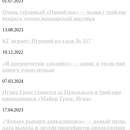
в
Очень
01.07.2023
P.I.
храме
странный
For
«Пищеблок»
Очень странный «Пищеблок» — вышел трейлер
Hire
—
второго сезона вампирской мистики
вышел
трейлер
КГ
13.08.2023
второго
играет:
сезона
Игровой
КГ играет: Игровой коллаж № 117
вампирской
коллаж
мистики
№
«Я
19.12.2022
117
предпочитаю
злодейку»
«Я предпочитаю злодейку» — анонс и тизер ещё
—
одного отомэ-исекая
анонс
и
Игорь
07.03.2024
тизер
Гром
ещё
гоняется
Игорь Гром гоняется за Призраком в трейлере
одного
за
кинокомикса «Майор Гром: Игра»
отомэ-
Призраком
исекая
в
«Четыре
17.04.2023
трейлере
рыцаря
кинокомикса
апокалипсиса»
«Четыре рыцаря апокалипсиса» — новый тизер,
«Майор
—
дата выхода и другие подробности продолжения
Гром: