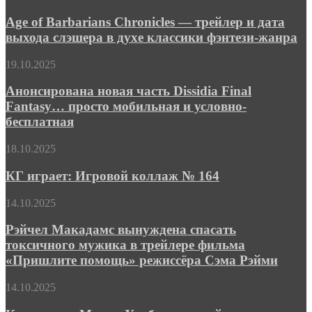
эпика
of
«Миддара»
Barbarians
Age of Barbarians Chronicles — трейлер и дата
Chronicles
выхода слэшера в духе классики фэнтези-жанра
—
трейлер
Анонсирована
19.10.2025
и
новая
дата
часть
Анонсирована новая часть Dissidia Final
выхода
Dissidia
Fantasy… просто мобильная и условно-
слэшера
Final
в
бесплатная
Fantasy…
духе
просто
классики
КГ
18.10.2025
мобильная
фэнтези-
играет:
и
жанра
Игровой
КГ играет: Игровой коллаж № 164
условно-
коллаж
бесплатная
№
Рэйчел
14.10.2025
164
Макадамс
вынуждена
Рэйчел Макадамс вынуждена спасать
спасать
токсичного мужика в трейлере фильма
токсичного
«Пришлите помощь» режиссёра Сэма Рэйми
мужика
в
Каникулам
14.10.2025
трейлере
Марка
фильма
Уолберга