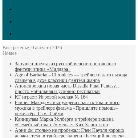
vk.com
Twitter
Facebook
Воскресенье, 9 августа 2026
Новые
Запущен предзаказ русской версии настольного
фэнтези-эпика «Миддара»
Age of Barbarians Chronicles — трейлер и дата выхода
слэшера в духе классики фэнтези-жанра
Анонсирована новая часть Dissidia Final Fantasy…
просто мобильная и условно-бесплатная
КГ играет: Игровой коллаж № 164
Рэйчел Макадамс вынуждена спасать токсичного
мужика в трейлере фильма «Пришлите помощь»
режиссёра Сэма Рэйми
Каникулам Марка Уолберга в трейлере экшена
«Семейный план 2» мешает Кит Харингтон
Арни бы столько не пробежал: Глен Пауэлл хорошо
держит темп в трейлере экшена «Бегущий человек»