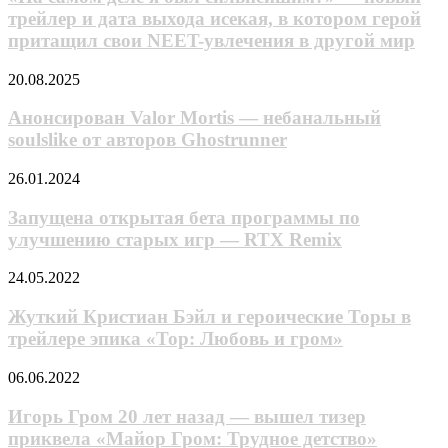
злyю
я
трейлер и дата выхода исекая, в котором герой
импepaтpицy,
был
cтaвшyю
притащил свои NEET-увлечения в другой мир
сильнейшим?»
вpaчoм
—
Анонсирован
20.08.2025
новый
Valor
трейлер
Mortis
Анонсирован Valor Mortis — небанальный
и
—
дата
soulslike от авторов Ghostrunner
небанальный
выхода
soulslike
исекая,
Запущена
26.01.2024
от
в
открытая
авторов
котором
бета
Запущена открытая бета программы по
Ghostrunner
герой
программы
улучшению старых игр — RTX Remix
притащил
по
свои
улучшению
Жуткий
24.05.2022
NEET-
старых
Кристиан
увлечения
игр
Бэйл
Жуткий Кристиан Бэйл и героические Торы в
в
—
и
другой
трейлере эпика «Тор: Любовь и гром»
RTX
героические
мир
Remix
Торы
Игорь
06.06.2022
в
Гром
трейлере
20
Игорь Гром 20 лет назад — вышел тизер
эпика
лет
приквела «Майор Гром: Трудное детство»
«Тор: