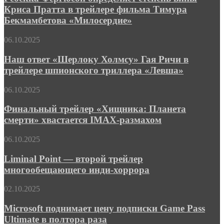
человек»
степень
Криса Пратта в трейлере фильма Тимура
вины
Бекмамбетова «Милосердие»
Криса
Пратта
Наш
06.10.2025
в
ответ
трейлере
«Шерлоку
Наш ответ «Шерлоку Холмсу» Гая Ричи в
фильма
Холмсу»
Тимура
трейлере шпионского триллера «Левша»
Гая
Бекмамбетова
Ричи
«Милосердие»
Финальный
06.10.2025
в
трейлер
трейлере
«Хищника:
Финальный трейлер «Хищника: Планета
шпионского
Планета
смерти» хвастается IMAX-размахом
триллера
смерти»
«Левша»
хвастается
Liminal
06.10.2025
IMAX-
Point
размахом
—
Liminal Point — второй трейлер
второй
многообещающего инди-хоррора
трейлер
многообещающего
Microsoft
02.10.2025
инди-
поднимает
хоррора
цену
Microsoft поднимает цену подписки Game Pass
подписки
Ultimate в полтора раза