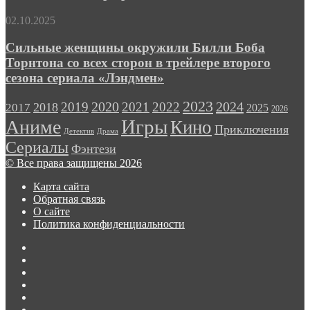
Game
Pass
Сильные
02.10.2025
Ultimate
женщины
в
окружили
Сильные женщины окружили Билли Боба
полтора
Билли
Торнтона со всех сторон в трейлере второго
раза
Боба
сезона сериала «Лэндмен»
Торнтона
со
2023
2024
2019
2020
2021
2022
2018
всех
2017
2025
2026
сторон
Игры
Аниме
Кино
Приключения
в
Детектив
Драма
трейлере
Сериалы
Фэнтези
второго
© Все права защищены 2026
сезона
сериала
Карта сайта
«Лэндмен»
Обратная связь
О сайте
Политика конфиденциальности
Facebook
Twitter
vk.com
Одноклассники
Telegram
RSS