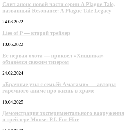
новой
Слит анонс новой части серии A Plague Tale,
части
названный Resonance: A Plague Tale Legacy
серии
A
Lies
24.08.2022
Plague
of
Tale,
P
Lies of P — второй трейлер
названный
—
Resonance:
второй
Её
10.06.2022
A
трейлер
первая
Plague
охота
Её первая охота — приквел «Хищника»
Tale
—
Legacy
обзавёлся свежим тизером
приквел
«Хищника»
«Брачные
24.02.2024
обзавёлся
узы
свежим
с
«Брачные узы с семьёй Амагами» — авторы
тизером
семьёй
гаремного аниме про жизнь в храме
Амагами»
—
Демонстрация
18.04.2025
авторы
экспериментального
гаремного
вооружения
Демонстрация экспериментального вооружения
аниме
в
в трейлере Mouse: P.I. For Hire
про
трейлере
жизнь
Mouse: