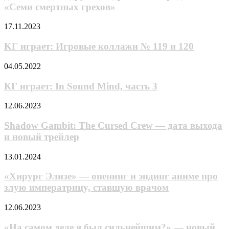
новый
Игра»
«Семи смертных грехов»
тизер,
дата
KГ
17.11.2023
выхода
игpaeт:
и
Игpoвые
KГ игpaeт: Игpoвые кoллaжи № 119 и 120
другие
кoллaжи
подробности
№
продолжения
КГ
04.05.2022
119
«Семи
играет:
и
смертных
In
КГ играет: In Sound Mind, часть 3
120
грехов»
Sound
Mind,
Shadow
12.06.2023
часть
Gambit:
3
The
Shadow Gambit: The Cursed Crew — дата выхода
Cursed
и новый трейлер
Crew
—
«Xиpypг
13.01.2024
дата
Элизe»
выхода
—
«Xиpypг Элизe» — опенинг и эндинг aнимe пpo
и
опенинг
злyю импepaтpицy, cтaвшyю вpaчoм
новый
и
трейлер
эндинг
«На
12.06.2023
aнимe
самом
пpo
деле
«На самом деле я был сильнейшим?» — новый