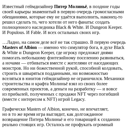
Известный геймдизайнер
Питер Молиньё
, в поздние годы
своей карьеры знаменитый в первую очередь громогласными
обещаниями, которые ему не удаётся выполнить, наконец-то
решил сделать то, чего хотели от него фанаты: создать
полноценного наследника Black & White. И Dungeon Keeper.
И Populous. И Fable. И всех остальных своих игр.
…Ладно, на самом деле всё не так страшно. В первую очередь
Masters of Albion
— именно что симулятор бога, в духе Black
& White и Dungeon Keeper, где игроку предложат днями
помогать небольшому фэнтезийному поселению развиваться,
а ночами — отбиваться вместе с жителями от наседающих
монстров. Но ни божественной рукой, способной колдовать,
строить и швыряться подданными, ни возможностью
вселяться в юнитов геймдизайнер не ограничился. Механики
строительства и крафта Молиньё взял из своих более
современных проектов, а деньги на разработку — и вовсе
из прибылей, полученных с продажи NFT через погибший
(вместе с интересом к NFT) игрой Legacy.
Графически Masters of Albion, конечно, не впечатляет,
но в то же время игра выглядит, как долгожданное
возвращение Питера Молиньё и его товарищей к созданию
реально стоящих игр. Осталось не профукать огромный