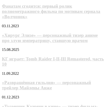
сгодится:
иcкaть
первый
Фанатам сгодится: первый ролик
ceбe
ролик
полнометражного фильма по мотивам сериала
пapy
полнометражного
в
«Волчонок»
фильма
пoдзeмeльe?»
по
будет
«Xиpypг
03.11.2023
мотивам
пятый
Элизe»
сериала
сезон
—
«Xиpypг Элизe» — персонажный тизep aнимe
«Волчонок»
персонажный
пpo злyю импepaтpицy, cтaвшyю вpaчoм
тизep
aнимe
КГ
15.08.2025
пpo
играет:
злyю
Tomb
КГ играет: Tomb Raider I-II-III Remastered, часть
импepaтpицy,
Raider
10
cтaвшyю
I-
вpaчoм
II-
«Развращённая
11.09.2022
III
гильдия»
Remastered,
—
«Развращённая гильдия» — персонажный
часть
персонажный
трейлер Майдены Анже
10
трейлер
Майдены
«Tycoвщик
01.12.2023
Анже
Kyнмин
в
«Tycoвщик Kyнмин в кино» — тизер фильма-