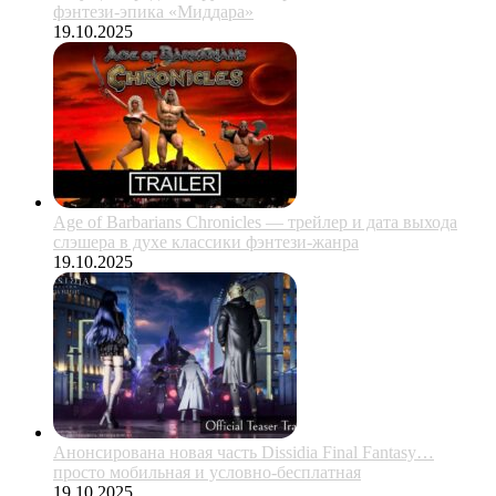
фэнтези-эпика «Миддара»
19.10.2025
Age of Barbarians Chronicles — трейлер и дата выхода
слэшера в духе классики фэнтези-жанра
19.10.2025
Анонсирована новая часть Dissidia Final Fantasy…
просто мобильная и условно-бесплатная
19.10.2025