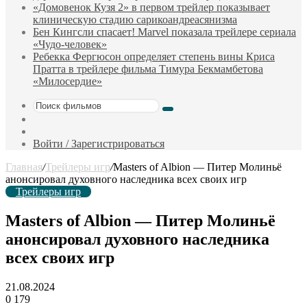
«Домовенок Кузя 2» в первом трейлер показывает
клиническую стадию сарикоандреасянизма
Бен Кингсли спасает! Marvel показала трейлере сериала
«Чудо-человек»
Ребекка Фергюсон определяет степень вины Криса
Пратта в трейлере фильма Тимура Бекмамбетова
«Милосердие»
Поиск
Sidebar
фильмов
Случайный
фильм
Войти / Зарегистрироваться
Главная
/
Трейлеры игр
/
Masters of Albion — Питер Молиньё
анонсировал духовного наследника всех своих игр
Трейлеры игр
Masters of Albion — Питер Молиньё
анонсировал духовного наследника
всех своих игр
21.08.2024
0
179