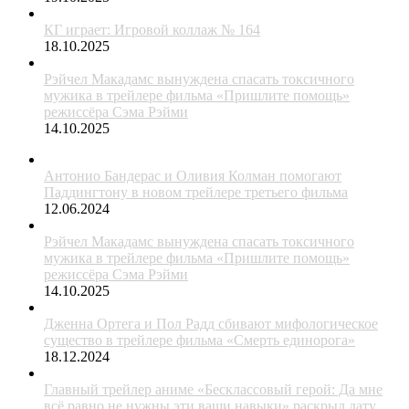
КГ играет: Игровой коллаж № 164
18.10.2025
Рэйчел Макадамс вынуждена спасать токсичного
мужика в трейлере фильма «Пришлите помощь»
режиссёра Сэма Рэйми
14.10.2025
Антонио Бандерас и Оливия Колман помогают
Паддингтону в новом трейлере третьего фильма
12.06.2024
Рэйчел Макадамс вынуждена спасать токсичного
мужика в трейлере фильма «Пришлите помощь»
режиссёра Сэма Рэйми
14.10.2025
Дженна Ортега и Пол Радд сбивают мифологическое
существо в трейлере фильма «Смерть единорога»
18.12.2024
Главный трейлер аниме «Бесклассовый герой: Да мне
всё равно не нужны эти ваши навыки» раскрыл дату