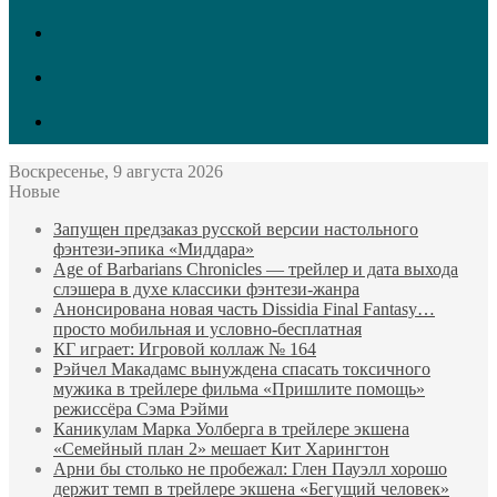
vk.com
Twitter
Facebook
Воскресенье, 9 августа 2026
Новые
Запущен предзаказ русской версии настольного
фэнтези-эпика «Миддара»
Age of Barbarians Chronicles — трейлер и дата выхода
слэшера в духе классики фэнтези-жанра
Анонсирована новая часть Dissidia Final Fantasy…
просто мобильная и условно-бесплатная
КГ играет: Игровой коллаж № 164
Рэйчел Макадамс вынуждена спасать токсичного
мужика в трейлере фильма «Пришлите помощь»
режиссёра Сэма Рэйми
Каникулам Марка Уолберга в трейлере экшена
«Семейный план 2» мешает Кит Харингтон
Арни бы столько не пробежал: Глен Пауэлл хорошо
держит темп в трейлере экшена «Бегущий человек»