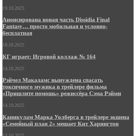
трейлер
Анонсирована
19.10.2025
и
новая
дата
часть
Анонсирована новая часть Dissidia Final
выхода
Dissidia
Fantasy… просто мобильная и условно-
слэшера
Final
в
бесплатная
Fantasy…
духе
просто
классики
КГ
18.10.2025
мобильная
фэнтези-
играет:
и
жанра
Игровой
КГ играет: Игровой коллаж № 164
условно-
коллаж
бесплатная
№
Рэйчел
14.10.2025
164
Макадамс
вынуждена
Рэйчел Макадамс вынуждена спасать
спасать
токсичного мужика в трейлере фильма
токсичного
«Пришлите помощь» режиссёра Сэма Рэйми
мужика
в
Каникулам
14.10.2025
трейлере
Марка
фильма
Уолберга
Каникулам Марка Уолберга в трейлере экшена
«Пришлите
в
помощь»
«Семейный план 2» мешает Кит Харингтон
трейлере
режиссёра
экшена
Сэма
Арни
13.10.2025