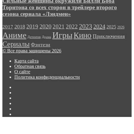
Сильные женщины окружили Билли Боба
полтора
Билли
Торнтона со всех сторон в трейлере второго
раза
Боба
сезона сериала «Лэндмен»
Торнтона
со
2023
2024
2019
2020
2021
2022
2018
всех
2017
2025
2026
сторон
Игры
Аниме
Кино
Приключения
в
Детектив
Драма
трейлере
Сериалы
Фэнтези
второго
© Все права защищены 2026
сезона
сериала
Карта сайта
«Лэндмен»
Обратная связь
О сайте
Политика конфиденциальности
Facebook
Twitter
vk.com
Одноклассники
Telegram
RSS
Кнопка
«Наверх»