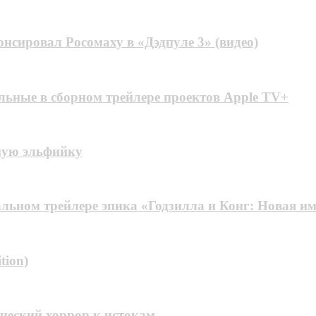
нсировал Росомаху в «Дэдпуле 3» (видео)
льные в сборном трейлере проектов Apple TV+
ную эльфийку
альном трейлере эпика «Годзилла и Конг: Новая и
tion)
ческий хоррор к истокам