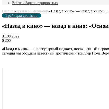
фильм
Войти / Зарегистрироваться
Главная
/
Трейлеры фильмов
/
«Назад в кино» — назад в кино: «Ос
Трейлеры фильмов
«Назад в кино» — назад в кино: «Основно
31.08.2022
0
200
«Назад в кино»
— нерегулярный подкаст, посвящённый первому
сегодня мы обсудим известный эротический триллер Пола Вер