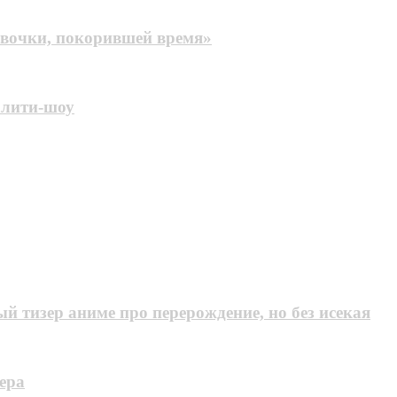
евочки, покорившей время»
алити-шоу
й тизер аниме про перерождение, но без исекая
ера