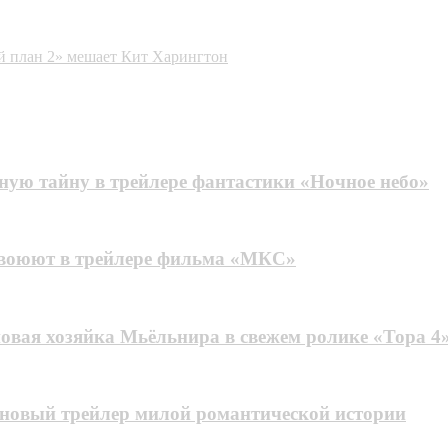
й план 2» мешает Кит Харингтон
ную тайну в трейлере фантастики «Ночное небо»
 воюют в трейлере фильма «МКС»
овая хозяйка Мьёльнира в свежем ролике «Тора 4
 новый трейлер милой романтической истории