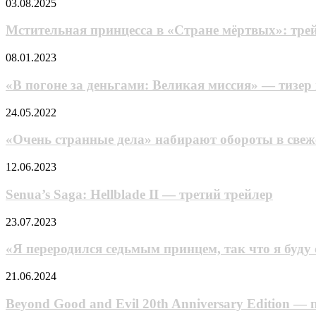
Мстительная
03.08.2025
в
стать
принцесса
свежем
невидимым»
в
Мстительная принцесса в «Стране мёртвых»: тре
ролике
—
«Стране
«Тора
новый
мёртвых»:
«В
08.01.2023
4»
трейлер
трейлер
погоне
милой
мрачного
за
«В погоне за деньгами: Великая миссия» — тизер
романтической
фэнтези
деньгами:
истории
«Скарлет»
Великая
«Очень
24.05.2022
от
миссия»
странные
режиссёра
—
дела»
«Очень странные дела» набирают обороты в свеж
«Девочки,
тизер
набирают
покорившей
и
обороты
Senua’s
12.06.2023
время»
анонс
в
Saga:
аниме
свежем
Hellblade
Senua’s Saga: Hellblade II — третий трейлер
на
трейлере
II
основе
мистического
—
«Я
23.07.2023
популярного
триллера
третий
переродился
игрового
трейлер
седьмым
реалити-
«Я переродился седьмым принцем, так что я буду
принцем,
шоу
так
Beyond
21.06.2024
что
Good
я
and
Beyond Good and Evil 20th Anniversary Edition 
буду
Evil