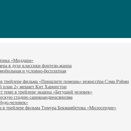
-эпика «Миддара»
эшера в духе классики фэнтези-жанра
о мобильная и условно-бесплатная
 в трейлере фильма «Пришлите помощь» режиссёра Сэма Рэйми
й план 2» мешает Кит Харингтон
т темп в трейлере экшена «Бегущий человек»
ческую стадию сарикоандреасянизма
«Чудо-человек»
а в трейлере фильма Тимура Бекмамбетова «Милосердие»