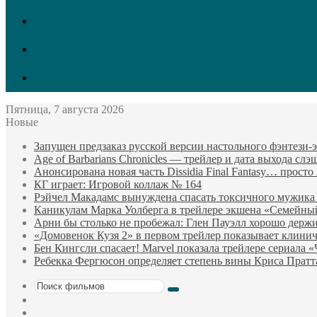
vk.com
Twitter
Facebook
Пятница, 7 августа 2026
Новые
Запущен предзаказ русской версии настольного фэнтези
Age of Barbarians Chronicles — трейлер и дата выхода сл
Анонсирована новая часть Dissidia Final Fantasy… прост
КГ играет: Игровой коллаж № 164
Рэйчел Макадамс вынуждена спасать токсичного мужика
Каникулам Марка Уолберга в трейлере экшена «Семейны
Арни бы столько не пробежал: Глен Пауэлл хорошо держи
«Домовенок Кузя 2» в первом трейлер показывает клини
Бен Кингсли спасает! Marvel показала трейлере сериала 
Ребекка Фергюсон определяет степень вины Криса Пратт
Поиск
Sidebar
фильмов
Случайный