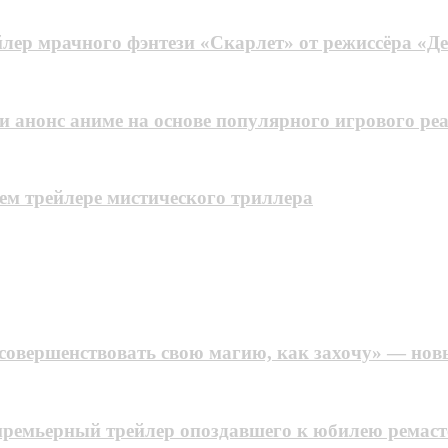
йлер мрачного фэнтези «Скарлет» от режиссёра «Д
 и анонс аниме на основе популярного игрового ре
ем трейлере мистического триллера
 совершенствовать свою магию, как захочу» — новы
— премьерный трейлер опоздавшего к юбилею ремаст