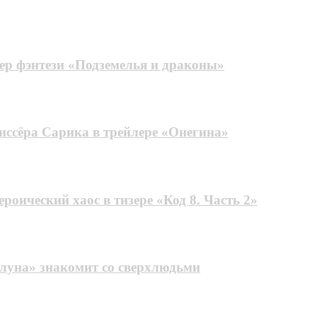
лер фэнтези «Подземелья и драконы»
иссёра Сарика в трейлере «Онегина»
оический хаос в тизере «Код 8. Часть 2»
 луна» знакомит со сверхлюдьми