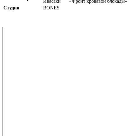
Ивасаки
«Фронт кровавой блокады»
Студия
BONES