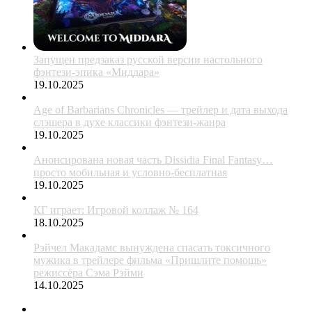
Запущен предзаказ русской версии настольного
фэнтези-эпика «Миддара»
19.10.2025
Age of Barbarians Chronicles — трейлер и дата выхода
слэшера в духе классики фэнтези-жанра
19.10.2025
Анонсирована новая часть Dissidia Final Fantasy…
просто мобильная и условно-бесплатная
19.10.2025
КГ играет: Игровой коллаж № 164
18.10.2025
Рэйчел Макадамс вынуждена спасать токсичного
мужика в трейлере фильма «Пришлите помощь»
режиссёра Сэма Рэйми
14.10.2025