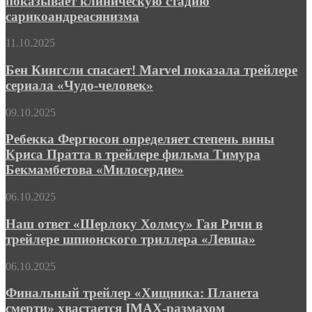
показывает клиническую стадию
первом
трейлере
сарикоандреасянизма
трейлер
экшена
показывает
«Бегущий
Бен
11.10.2025
клиническую
человек»
Кингсли
стадию
спасает!
Бен Кингсли спасает! Marvel показала трейлере
сарикоандреасянизма
Marvel
сериала «Чудо-человек»
показала
трейлере
Ребекка
09.10.2025
сериала
Фергюсон
«Чудо-
определяет
Ребекка Фергюсон определяет степень вины
человек»
степень
Криса Пратта в трейлере фильма Тимура
вины
Бекмамбетова «Милосердие»
Криса
Пратта
Наш
06.10.2025
в
ответ
трейлере
«Шерлоку
Наш ответ «Шерлоку Холмсу» Гая Ричи в
фильма
Холмсу»
Тимура
трейлере шпионского триллера «Левша»
Гая
Бекмамбетова
Ричи
«Милосердие»
Финальный
06.10.2025
в
трейлер
трейлере
«Хищника:
Финальный трейлер «Хищника: Планета
шпионского
Планета
смерти» хвастается IMAX-размахом
триллера