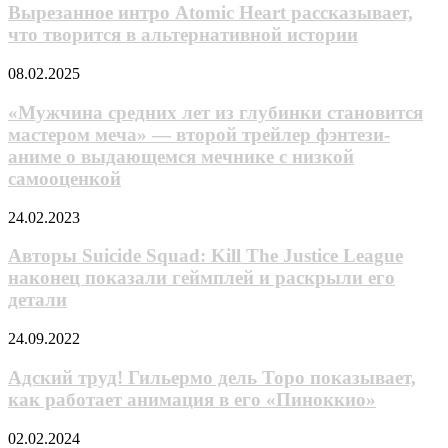
3
якудзы
Atomic
Вырезанное интро Atomic Heart рассказывает,
Heart
что творится в альтернативной истории
рассказывает,
что
«Мужчина
08.02.2025
творится
средних
в альтернативной
лет
«Мужчина средних лет из глубинки становится
истории
из
мастером меча» — второй трейлер фэнтези-
глубинки
аниме о выдающемся мечнике с низкой
становится
самооценкой
мастером
меча»
Авторы
—
24.02.2023
Suicide
второй
Squad:
трейлер
Авторы Suicide Squad: Kill The Justice League
Kill
фэнтези-
наконец показали геймплей и раскрыли его
The
аниме
детали
Justice
о
League
выдающемся
Адский
24.09.2022
наконец
мечнике
труд!
показали
с
Гильермо
Адский труд! Гильермо дель Торо показывает,
геймплей
низкой
дель
и
самооценкой
как работает анимация в его «Пиноккио»
Торо
раскрыли
показывает,
его
Джим
02.02.2024
как