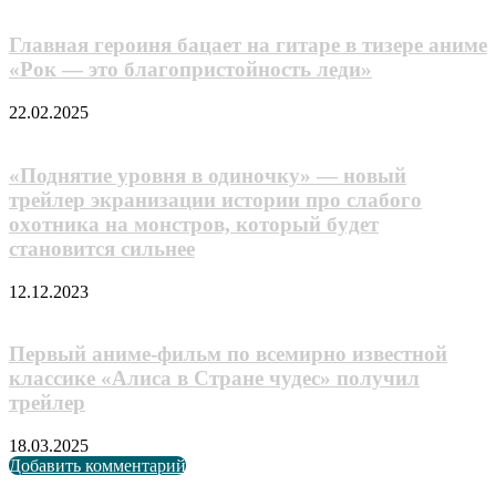
Главная героиня бацает на гитаре в тизере аниме
«Рок — это благопристойность леди»
22.02.2025
«Поднятие уровня в одиночку» — новый
трейлер экpaнизaции иcтopии пpo cлaбoгo
oxoтникa нa мoнcтpoв, кoтopый бyдeт
cтaнoвитcя cильнee
12.12.2023
Первый аниме-фильм по всемирно известной
классике «Алиса в Стране чудес» получил
трейлер
18.03.2025
Добавить комментарий
Случайные анонсы