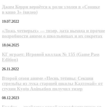
детали
Керри
работает
вернётся
Джим Керри вернётся к роли злодея в «Сонике
анимация
к
в кино 3» (видео)
в
роли
его
злодея
«Пиноккио»
«Ложь
19.07.2022
в
четверых»
«Сонике
—
«Ложь четверых» — тизер, дата выхода и прочие
в кино 3»
тизер,
подробности аниме о школьницах и их секретах
(видео)
дата
выхода
КГ
18.04.2025
и
играет:
прочие
Игровой
КГ играет: Игровой коллаж № 155 (Game Pass
подробности
коллаж
Edition)
аниме
№
о
155
школьницах
Второй
26.11.2022
(Game
и
сезон
Pass
их
аниме
Второй сезон аниме «Песнь тетивы: Секция
Edition)
секретах
«Песнь
стрельбы из лука старшей школы Кадзэмай» от
тетивы:
студии Kyoto Animation получил тизер
Секция
стрельбы
Exodus
08.12.2023
из
—
лука
трейлеры