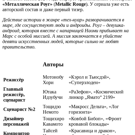
«Металлическая Роуг»
(
Metallic Rouge
). У сериала уже есть
авторский состав и даже первый тизер.
Действие истории в жанре «тех-нуар» разворачивается в
мире, где сосуществуют люди и андроиды. Роуг – девушка-
андроид, которая вместе с напарницей Наоми прибывает на
Марс с особой миссией. А миссия заключается в убийстве
девяти искусственных людей, которые сильно не любят
правительство.
Авторы
Мотонобу
«Кэрол и Тьюсдэй»,
Режиссёр
Хори
«Суперзлодеи»
Главный
Ютака
«РаЗефон», «Космический
режиссёр,
Идзубучи
линкор „Ямато“ 2199»
сценарист
Тощидзо
«Макросс Дельта», «Лог
Сценарист №2
Немото
горизонта»
Дизайнер
Тощихиро
«Ковбой Бибоп», «Фронт
персонажей
Кавамото
кровавой блокады»
Тайсей
«Красавица и дракон»,
Композитор