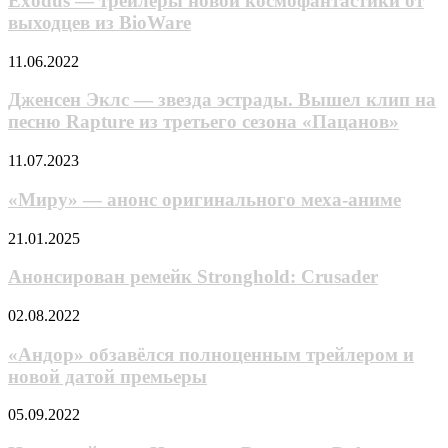
Exodus — трейлеры новой космофантастики от
старшей
новой
школы
выходцев из BioWare
космофантастики
Кадзэмай»
от
от
Дженсен
11.06.2022
выходцев
студии
Эклс
из
Kyoto
—
Дженсен Эклс — звезда эстрады. Вышел клип на
BioWare
Animation
звезда
песню Rapture из третьего сезона «Пацанов»
получил
эстрады.
тизер
Вышел
«Миру»
11.07.2023
клип
—
на
анонс
«Миру» — анонс оригинального меха-аниме
песню
оригинального
Rapture
меха-
Анонсирован
21.01.2025
из
аниме
ремейк
третьего
Stronghold:
Анонсирован ремейк Stronghold: Crusader
сезона
Crusader
«Пацанов»
«Андор»
02.08.2022
обзавёлся
полноценным
«Андор» обзавёлся полноценным трейлером и
трейлером
новой датой премьеры
и
новой
Неоновый
05.09.2022
датой
нуар
премьеры