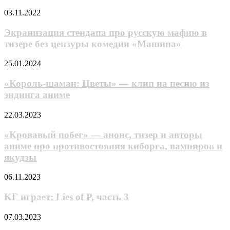
Экранизация
03.11.2022
стендапа
про
Экранизация стендапа про русскую мафию в
русскую
тизере без цензуры комедии «Машина»
мафию
в
«Король-
25.01.2024
тизере
шаман:
без
Цветы»
«Король-шаман: Цветы» — клип на песню из
цензуры
—
эндинга аниме
комедии
клип
«Машина»
на
«Кровавый
22.03.2023
песню
побег»
из
—
«Кровавый побег» — анонс, тизер и авторы
эндинга
анонс,
аниме про противостояния киборга, вампиров и
аниме
тизер
якудзы
и
авторы
KГ
06.11.2023
аниме
игpaeт:
про
Lies
KГ игpaeт: Lies of P, чacть 3
противостояния
of
киборга,
P,
вампиров
Вырезанное
07.03.2023
чacть
и
интро