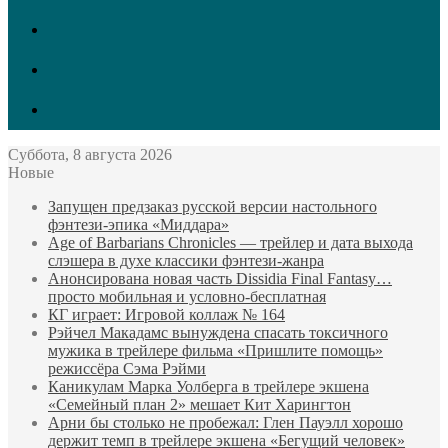
vk.com
Twitter
Facebook
Суббота, 8 августа 2026
Новые
Запущен предзаказ русской версии настольного
фэнтези-эпика «Миддара»
Age of Barbarians Chronicles — трейлер и дата выхода
слэшера в духе классики фэнтези-жанра
Анонсирована новая часть Dissidia Final Fantasy…
просто мобильная и условно-бесплатная
КГ играет: Игровой коллаж № 164
Рэйчел Макадамс вынуждена спасать токсичного
мужика в трейлере фильма «Пришлите помощь»
режиссёра Сэма Рэйми
Каникулам Марка Уолберга в трейлере экшена
«Семейный план 2» мешает Кит Харингтон
Арни бы столько не пробежал: Глен Пауэлл хорошо
держит темп в трейлере экшена «Бегущий человек»