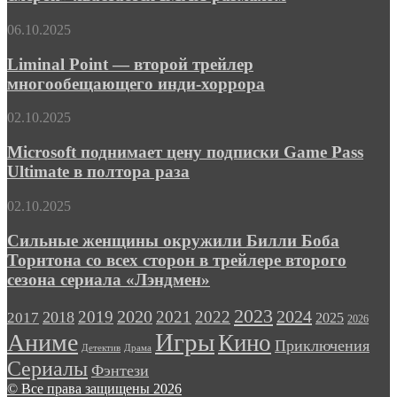
смерти»
«Левша»
хвастается
Liminal
06.10.2025
IMAX-
Point
размахом
—
Liminal Point — второй трейлер
второй
многообещающего инди-хоррора
трейлер
многообещающего
Microsoft
02.10.2025
инди-
поднимает
хоррора
цену
Microsoft поднимает цену подписки Game Pass
подписки
Ultimate в полтора раза
Game
Pass
Сильные
02.10.2025
Ultimate
женщины
в
окружили
Сильные женщины окружили Билли Боба
полтора
Билли
Торнтона со всех сторон в трейлере второго
раза
Боба
сезона сериала «Лэндмен»
Торнтона
со
2023
2024
2019
2020
2021
2022
2018
всех
2017
2025
2026
сторон
Игры
Аниме
Кино
Приключения
в
Детектив
Драма
трейлере
Сериалы
Фэнтези
второго
© Все права защищены 2026
сезона