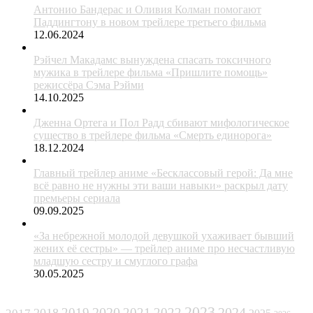
Антонио Бандерас и Оливия Колман помогают
Паддингтону в новом трейлере третьего фильма
12.06.2024
Рэйчел Макадамс вынуждена спасать токсичного
мужика в трейлере фильма «Пришлите помощь»
режиссёра Сэма Рэйми
14.10.2025
Дженна Ортега и Пол Радд сбивают мифологическое
существо в трейлере фильма «Смерть единорога»
18.12.2024
Главный трейлер аниме «Бесклассовый герой: Да мне
всё равно не нужны эти ваши навыки» раскрыл дату
премьеры сериала
09.09.2025
«За небрежной молодой девушкой ухаживает бывший
жених её сестры» — трейлер аниме про несчастливую
младшую сестру и смуглого графа
30.05.2025
ЖАНРЫ
2023
2024
2019
2020
2021
2022
2018