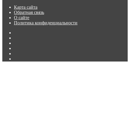
сериала
Карта сайта
«Лэндмен»
Обратная связь
О сайте
Политика конфиденциальности
Facebook
Twitter
vk.com
Одноклассники
Telegram
RSS
Кнопка
«Наверх»