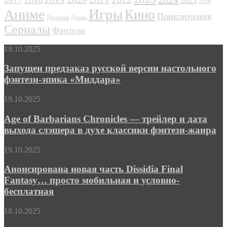
2017
2025
2026
Игры
Аниме
Кино
Приключения
Детектив
Драма
Сериалы
Фэнтези
Запущен
19.10.2025
предзаказ
русской
Запущен предзаказ русской версии настольного
версии
фэнтези-эпика «Миддара»
настольного
фэнтези-
Age
19.10.2025
эпика
of
«Миддара»
Barbarians
Age of Barbarians Chronicles — трейлер и дата
Chronicles
выхода слэшера в духе классики фэнтези-жанра
—
трейлер
Анонсирована
19.10.2025
и
новая
дата
часть
Анонсирована новая часть Dissidia Final
выхода
Dissidia
Fantasy… просто мобильная и условно-
слэшера
Final
в
бесплатная
Fantasy…
духе
просто
классики
КГ
18.10.2025
мобильная
фэнтези-
играет:
и
жанра