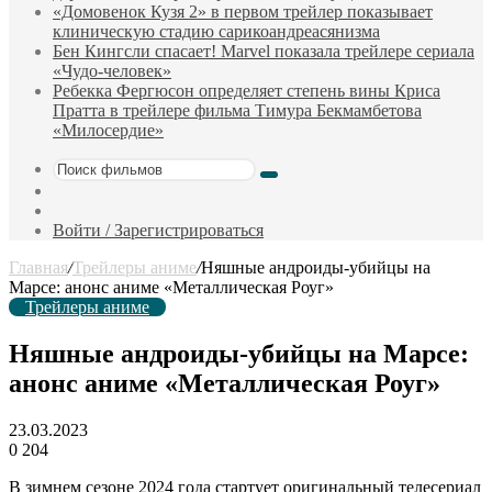
«Домовенок Кузя 2» в первом трейлер показывает
клиническую стадию сарикоандреасянизма
Бен Кингсли спасает! Marvel показала трейлере сериала
«Чудо-человек»
Ребекка Фергюсон определяет степень вины Криса
Пратта в трейлере фильма Тимура Бекмамбетова
«Милосердие»
Поиск
Sidebar
фильмов
Случайный
фильм
Войти / Зарегистрироваться
Главная
/
Трейлеры аниме
/
Няшные андроиды-убийцы на
Марсе: анонс аниме «Металлическая Роуг»
Трейлеры аниме
Няшные андроиды-убийцы на Марсе:
анонс аниме «Металлическая Роуг»
23.03.2023
0
204
В зимнем сезоне 2024 года стартует оригинальный телесериал