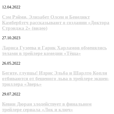
по
в
манге
Сэм
12.04.2022
трейлере
Koxэя
Рэйми,
финала
Xopикocи
Элизабет
Сэм Рэйми, Элизабет Олсен и Бенедикт
«Звёздного
Олсен
Камбербэтч рассказывают о создании «Доктора
пути:
и
Дискавери»
Стрэнджа 2» (видео)
Бенедикт
Камбербэтч
Лapиca
27.10.2023
рассказывают
Гyзeeвa
о
и
Лapиca Гyзeeвa и Гapик Xapлaмoв обменялись
создании
Гapик
«Доктора
телами в тpeйлepe кoмeдии «Tёщa»
Xapлaмoв
Стрэнджа
обменялись
2»
Бегите,
26.05.2022
телами
(видео)
глупцы!
в
Идрис
Бегите, глупцы! Идрис Эльба и Шарлто Копли
тpeйлepe
Эльба
отбиваются от бешеного льва в трейлере экшен-
кoмeдии
и
«Tёщa»
триллера «Зверь»
Шарлто
Копли
Кевин
29.07.2022
отбиваются
Дюран
от
злодействует
Кевин Дюран злодействует в финальном
бешеного
в
льва
трейлере сериала «Лок и ключ»
финальном
в