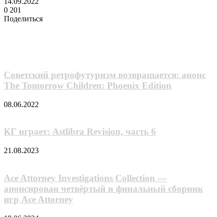
14.09.2022
0
201
Поделиться
Facebook
Twitter
LinkedIn
Tumblr
Reddit
Вконтакте
Одноклассники
Skype
Messenger
Messenger
WhatsApp
Telegram
Viber
Line
Поделиться
через
Похожие фильмы
электронную
почту
Советский ретрофутуризм возвращается: анонс
The Tomorrow Children: Phoenix Edition
08.06.2022
КГ играет: Astlibra Revision, часть 6
21.08.2023
Ace Attorney Investigations Collection —
анонсирован четвёртый и финальный сборник
игр Ace Attorney