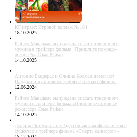
КГ играет: Игровой коллаж № 164
18.10.2025
Рэйчел Макадамс вынуждена спасать токсичного
мужика в трейлере фильма «Пришлите помощь»
режиссёра Сэма Рэйми
14.10.2025
Антонио Бандерас и Оливия Колман помогают
Паддингтону в новом трейлере третьего фильма
12.06.2024
Рэйчел Макадамс вынуждена спасать токсичного
мужика в трейлере фильма «Пришлите помощь»
режиссёра Сэма Рэйми
14.10.2025
Дженна Ортега и Пол Радд сбивают мифологическое
существо в трейлере фильма «Смерть единорога»
18.12.2024