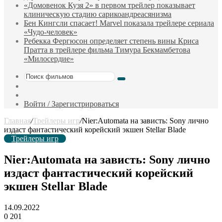
«Домовенок Кузя 2» в первом трейлер показывает
клиническую стадию сарикоандреасянизма
Бен Кингсли спасает! Marvel показала трейлере сериала
«Чудо-человек»
Ребекка Фергюсон определяет степень вины Криса
Пратта в трейлере фильма Тимура Бекмамбетова
«Милосердие»
Поиск
Sidebar
фильмов
Случайный
фильм
Войти / Зарегистрироваться
Главная
/
Трейлеры игр
/
Nier:Automata на зависть: Sony лично
издаст фантастический корейский экшен Stellar Blade
Трейлеры игр
Nier:Automata на зависть: Sony лично
издаст фантастический корейский
экшен Stellar Blade
14.09.2022
0
201