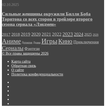
Pass
Сильные
02.10.2025
Ultimate
женщины
в
окружили
Сильные женщины окружили Билли Боба
полтора
Билли
Торнтона со всех сторон в трейлере второго
раза
Боба
сезона сериала «Лэндмен»
Торнтона
со
2023
2024
2019
2020
2021
2022
2018
всех
2017
2025
2026
сторон
Игры
Аниме
Кино
Приключения
в
Детектив
Драма
трейлере
Сериалы
Фэнтези
второго
© Все права защищены 2026
сезона
сериала
Карта сайта
«Лэндмен»
Обратная связь
О сайте
Политика конфиденциальности
Facebook
Twitter
vk.com
Одноклассники
Telegram
RSS