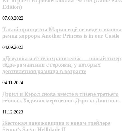
КГ играет: Игровой коллаж № 109 (Game Pass
от
коллаж
режиссёра
Edition)
№
«Поезда
109
в
Такой
07.08.2022
(Game
Пусан»
принцессы
Pass
Марио
Такой принцессы Марио ещё не видел: вышла
Edition)
ещё
демка хоррора Another Princess is in our Castle
не
видел:
«Девушка
04.09.2023
вышла
и
демка
её
«Девушка и её телохранитель» — новый тизер
хоррора
телохранитель»
сёдзе-романтики с героями, у которых
Another
—
Princess
десятилетняя разница в возрасте
новый
is
тизер
in
Дэрил
04.11.2024
сёдзе-
our
и
романтики
Castle
Кэрол
Дэрил и Кэрол снова вместе в тизере третьего
с
снова
героями,
сезона «Ходячих мертвецов: Дэрила Диксона»
вместе
у
в
которых
Жестокая
11.12.2023
тизере
десятилетняя
поножовщина
третьего
разница
в
Жестокая поножовщина в новом трейлере
сезона
в
новом
Senua’s Saga: Hellblade II
«Ходячих