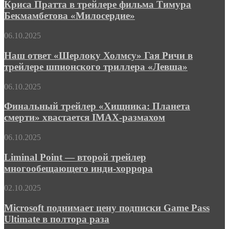
степень
Криса Пратта в трейлере фильма Тимура
вины
Бекмамбетова «Милосердие»
Криса
Пратта
Наш
06.10.2025
в
ответ
трейлере
«Шерлоку
Наш ответ «Шерлоку Холмсу» Гая Ричи в
фильма
Холмсу»
Тимура
трейлере шпионского триллера «Левша»
Гая
Бекмамбетова
Ричи
«Милосердие»
Финальный
06.10.2025
в
трейлер
трейлере
«Хищника:
Финальный трейлер «Хищника: Планета
шпионского
Планета
смерти» хвастается IMAX-размахом
триллера
смерти»
«Левша»
хвастается
Liminal
06.10.2025
IMAX-
Point
размахом
—
Liminal Point — второй трейлер
второй
многообещающего инди-хоррора
трейлер
многообещающего
Microsoft
02.10.2025
инди-
поднимает
хоррора
цену
Microsoft поднимает цену подписки Game Pass
подписки
Ultimate в полтора раза
Game