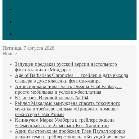
vk.com
Twitter
Facebook
Пятница, 7 августа 2026
Новые
Запущен предзаказ русской версии настольного
фэнтези-эпика «Миддара»
Age of Barbarians Chronicles — трейлер и дата выхода
слэшера в духе классики фэнтези-жанра
Анонсирована новая часть Dissidia Final Fantasy…
просто мобильная и условно-бесплатная
КГ играет: Игровой коллаж № 164
Рэйчел Макадамс вынуждена спасать токсичного
мужика в трейлере фильма «Пришлите помощь»
режиссёра Сэма Рэйми
Каникулам Марка Уолберга в трейлере экшена
«Семейный план 2» мешает Кит Харингтон
Арни бы столько не пробежал: Глен Пауэлл хорошо
держит темп в трейлере экшена «Бегущий человек»