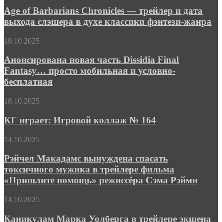
«Миддара»
Barbarians
Age of Barbarians Chronicles — трейлер и дата
Chronicles
выхода слэшера в духе классики фэнтези-жанра
—
трейлер
Анонсирована
19.10.2025
и
новая
дата
часть
Анонсирована новая часть Dissidia Final
выхода
Dissidia
Fantasy… просто мобильная и условно-
слэшера
Final
в
бесплатная
Fantasy…
духе
просто
классики
КГ
18.10.2025
мобильная
фэнтези-
играет:
и
жанра
Игровой
КГ играет: Игровой коллаж № 164
условно-
коллаж
бесплатная
№
Рэйчел
14.10.2025
164
Макадамс
вынуждена
Рэйчел Макадамс вынуждена спасать
спасать
токсичного мужика в трейлере фильма
токсичного
«Пришлите помощь» режиссёра Сэма Рэйми
мужика
в
Каникулам
14.10.2025
трейлере
Марка
фильма
Уолберга
Каникулам Марка Уолберга в трейлере экшена
«Пришлите