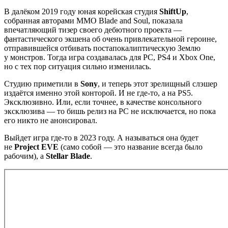
В далёком 2019 году юная корейская студия
ShiftUp
,
собранная авторами MMO Blade and Soul, показала
впечатляющий тизер своего дебютного проекта —
фантастического экшена об очень привлекательной героине,
отправившейся отбивать постапокалиптическую Землю
у монстров. Тогда игра создавалась для PC, PS4 и Xbox One,
но с тех пор ситуация сильно изменилась.
Студию приметили в
Sony
, и теперь этот зрелищный слэшер
издаётся именно этой конторой. И не где-то, а на PS5.
Эксклюзивно. Или, если точнее, в качестве консольного
эксклюзива — то бишь релиз на PC не исключается, но пока
его никто не анонсировал.
Выйдет игра где-то в 2023 году. А называться она будет
не
Project EVE
(само собой — это название всегда было
рабочим), а
Stellar Blade
.