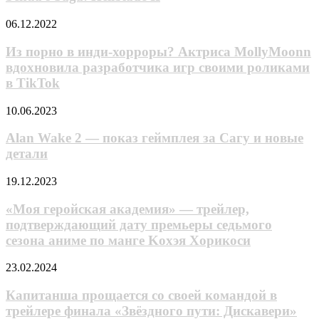
возрасте
трейлере
мертвецов:
Senua’s
Дэрила
Из порно
06.12.2022
Saga:
Диксона»
в инди-
Hellblade
хорроры?
Из порно в инди-хорроры? Актриса MollyMoonn
II
Актриса
вдохновила разработчика игр своими роликами
MollyMoonn
в TikTok
вдохновила
разработчика
Alan
10.06.2023
игр
Wake
своими
2
Alan Wake 2 — показ геймплея за Сагу и новые
роликами
—
в TikTok
детали
показ
геймплея
«Моя
19.12.2023
за
геройская
Сагу
академия»
«Моя геройская академия» — трейлер,
и
—
подтверждающий дату премьеры седьмого
новые
трейлер,
детали
сезона аниме по манге Koxэя Xopикocи
подтверждающий
дату
Капитанша
23.02.2024
премьеры
прощается
седьмого
со
Капитанша прощается со своей командой в
сезона
своей
аниме
трейлере финала «Звёздного пути: Дискавери»
командой