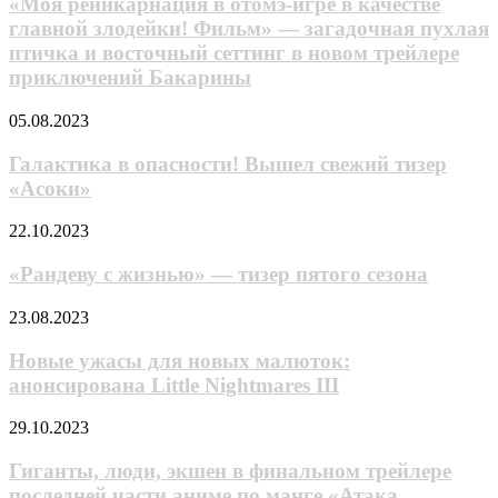
в
«Моя реинкарнация в отомэ-игре в качестве
аниме-
отомэ-
главной злодейки! Фильм» — загадочная пухлая
слайса
игре
про
птичка и восточный сеттинг в новом трейлере
в
неспящих
приключений Бакарины
качестве
школьников
главной
Галактика
злодейки!
05.08.2023
в
Фильм»
опасности!
—
Галактика в опасности! Вышел свежий тизер
Вышел
загадочная
«Асоки»
свежий
пухлая
тизер
птичка
«Рандеву
22.10.2023
«Асоки»
и
с
восточный
жизнью»
«Рандеву с жизнью» — тизер пятого сезона
сеттинг
—
в
тизер
Новые
23.08.2023
новом
пятого
ужасы
трейлере
сезона
для
Новые ужасы для новых малюток:
приключений
новых
Бакарины
анонсирована Little Nightmares III
малюток:
анонсирована
Гиганты,
29.10.2023
Little
люди,
Nightmares
экшен
Гиганты, люди, экшен в финальном трейлере
III
в
последней части аниме по мaнге «Атака