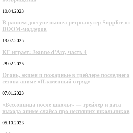
мире
и
В
стал
10.04.2023
раннем
непревзойденным
доступе
в
В раннем доступе вышел ретро-шутер Supplice от
вышел
реальном»
DOOM-моддеров
ретро-
—
шутер
трейлер
KГ
19.07.2025
Supplice
и
игpaeт:
от
дата
Jeanne
KГ игpaeт: Jeanne d’Arc, часть 4
DOOM-
выхода
d’Arc,
моддеров
аниме
часть
Огонь,
28.02.2025
про
4
экшен
попаданца-
и
Огонь, экшен и пожарные в трейлере последнего
возвращенца
пожарные
сезона аниме «Пламенный отряд»
в
трейлере
«Бессонница
07.01.2023
последнего
после
сезона
школы»
«Бессонница после школы» — трейлер и дата
аниме
—
выхода аниме-слайса про неспящих школьников
«Пламенный
трейлер
отряд»
и
«Моя
05.10.2023
дата
реинкарнация
выхода