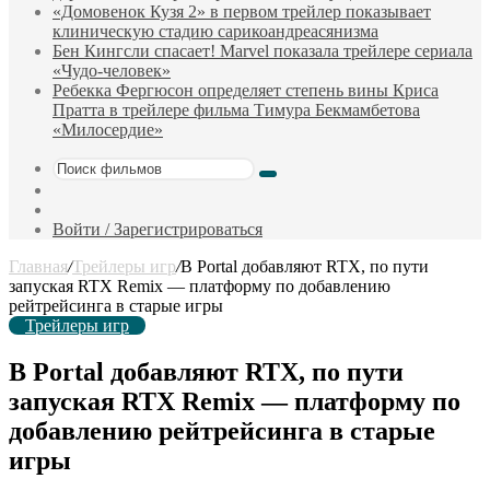
«Домовенок Кузя 2» в первом трейлер показывает
клиническую стадию сарикоандреасянизма
Бен Кингсли спасает! Marvel показала трейлере сериала
«Чудо-человек»
Ребекка Фергюсон определяет степень вины Криса
Пратта в трейлере фильма Тимура Бекмамбетова
«Милосердие»
Поиск
Sidebar
фильмов
Случайный
фильм
Войти / Зарегистрироваться
Главная
/
Трейлеры игр
/
В Portal добавляют RTX, по пути
запуская RTX Remix — платформу по добавлению
рейтрейсинга в старые игры
Трейлеры игр
В Portal добавляют RTX, по пути
запуская RTX Remix — платформу по
добавлению рейтрейсинга в старые
игры