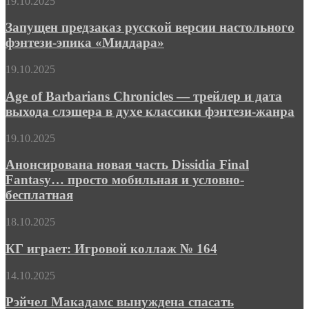
Запущен
19.10.2025
предзаказ
русской
Запущен предзаказ русской версии настольного
версии
фэнтези-эпика «Миддара»
настольного
фэнтези-
Age
19.10.2025
эпика
of
«Миддара»
Barbarians
Age of Barbarians Chronicles — трейлер и дата
Chronicles
выхода слэшера в духе классики фэнтези-жанра
—
трейлер
Анонсирована
19.10.2025
и
новая
дата
часть
Анонсирована новая часть Dissidia Final
выхода
Dissidia
Fantasy… просто мобильная и условно-
слэшера
Final
в
бесплатная
Fantasy…
духе
просто
классики
КГ
18.10.2025
мобильная
фэнтези-
играет:
и
жанра
Игровой
КГ играет: Игровой коллаж № 164
условно-
коллаж
бесплатная
№
Рэйчел
14.10.2025
164
Макадамс
вынуждена
Рэйчел Макадамс вынуждена спасать