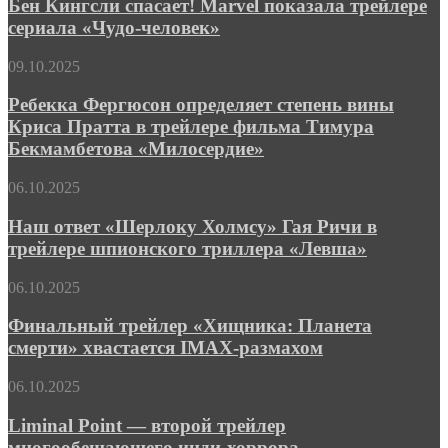
спасает!
Бен Кингсли спасает! Marvel показала трейлере
сарикоандреасянизма
Marvel
сериала «Чудо-человек»
показала
трейлере
Ребекка
09.10.2025
сериала
Фергюсон
«Чудо-
определяет
Ребекка Фергюсон определяет степень вины
человек»
степень
Криса Пратта в трейлере фильма Тимура
вины
Бекмамбетова «Милосердие»
Криса
Пратта
Наш
06.10.2025
в
ответ
трейлере
«Шерлоку
Наш ответ «Шерлоку Холмсу» Гая Ричи в
фильма
Холмсу»
Тимура
трейлере шпионского триллера «Левша»
Гая
Бекмамбетова
Ричи
«Милосердие»
Финальный
06.10.2025
в
трейлер
трейлере
«Хищника:
Финальный трейлер «Хищника: Планета
шпионского
Планета
смерти» хвастается IMAX-размахом
триллера
смерти»
«Левша»
хвастается
Liminal
06.10.2025
IMAX-
Point
размахом
—
Liminal Point — второй трейлер
второй
многообещающего инди-хоррора