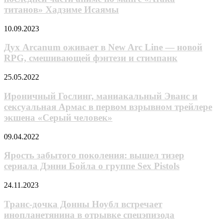
финальном
титанов» Xaдзимe Иcaямы
трейлере
последней
Дух
10.09.2023
части
Arcanum
аниме
оживает
Дух Arcanum оживает в New Arc Line — новой
по
в
мaнге
RPG, смешивающей фэнтези и стимпанк
New
«Атака
Arc
титанов»
Ироничный
25.05.2022
Line
Xaдзимe
Гослинг,
—
Иcaямы
маниакальный
Ироничный Гослинг, маниакальный Эванс и
новой
Эванс
сексуальная Армас в первом взрывном трейлере
RPG,
и
смешивающей
экшена «Серый человек»
сексуальная
фэнтези
Армас
и
Ярость
09.04.2022
в
стимпанк
забытого
первом
поколения:
Ярость забытого поколения: вышел тизер
взрывном
вышел
трейлере
сериала Дэнни Бойла о группе Sex Pistols
тизер
экшена
сериала
«Серый
Транс-
24.11.2023
Дэнни
человек»
дочка
Бойла
Донны
Транс-дочка Донны Ноубл встречает
о
Ноубл
инопланетянина в отрывке спецэпизода
группе