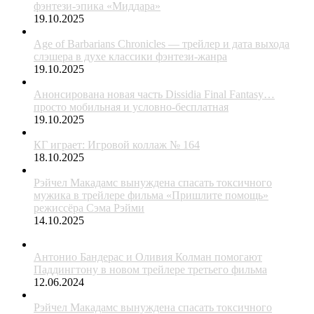
фэнтези-эпика «Миддара»
19.10.2025
Age of Barbarians Chronicles — трейлер и дата выхода
слэшера в духе классики фэнтези-жанра
19.10.2025
Анонсирована новая часть Dissidia Final Fantasy…
просто мобильная и условно-бесплатная
19.10.2025
КГ играет: Игровой коллаж № 164
18.10.2025
Рэйчел Макадамс вынуждена спасать токсичного
мужика в трейлере фильма «Пришлите помощь»
режиссёра Сэма Рэйми
14.10.2025
Антонио Бандерас и Оливия Колман помогают
Паддингтону в новом трейлере третьего фильма
12.06.2024
Рэйчел Макадамс вынуждена спасать токсичного