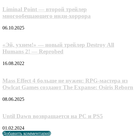
Liminal Point — второй трейлер
многообещающего инди-хоррора
06.10.2025
«Эй, ухнем!» — новый трейлер Destroy All
Humans 2! — Reprobed
16.08.2022
Mass Effect 4 больше не нужен: RPG-мастера из
Owlcat Games создают The Expanse: Osiris Reborn
08.06.2025
Until Dawn возвращается на PC и PS5
01.02.2024
Добавить комментарий