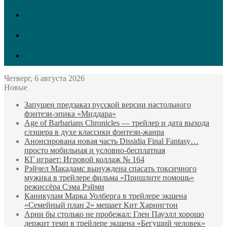
vk.com
Twitter
Facebook
Четверг, 6 августа 2026
Новые
Запущен предзаказ русской версии настольного
фэнтези-эпика «Миддара»
Age of Barbarians Chronicles — трейлер и дата выхода
слэшера в духе классики фэнтези-жанра
Анонсирована новая часть Dissidia Final Fantasy…
просто мобильная и условно-бесплатная
КГ играет: Игровой коллаж № 164
Рэйчел Макадамс вынуждена спасать токсичного
мужика в трейлере фильма «Пришлите помощь»
режиссёра Сэма Рэйми
Каникулам Марка Уолберга в трейлере экшена
«Семейный план 2» мешает Кит Харингтон
Арни бы столько не пробежал: Глен Пауэлл хорошо
держит темп в трейлере экшена «Бегущий человек»