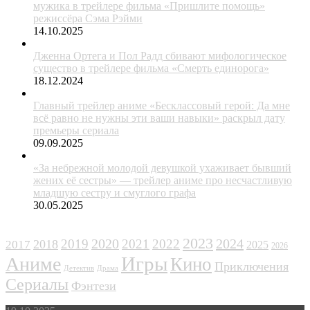
мужика в трейлере фильма «Пришлите помощь»
режиссёра Сэма Рэйми
14.10.2025
Дженна Ортега и Пол Радд сбивают мифологическое
существо в трейлере фильма «Смерть единорога»
18.12.2024
Главный трейлер аниме «Бесклассовый герой: Да мне
всё равно не нужны эти ваши навыки» раскрыл дату
премьеры сериала
09.09.2025
«За небрежной молодой девушкой ухаживает бывший
жених её сестры» — трейлер аниме про несчастливую
младшую сестру и смуглого графа
30.05.2025
ЖАНРЫ
2023
2024
2019
2020
2021
2022
2018
2017
2025
2026
Игры
Аниме
Кино
Приключения
Детектив
Драма
Сериалы
Фэнтези