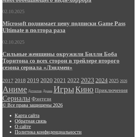
трейлер
многообещающего
Microsoft
02.10.2025
инди-
поднимает
хоррора
цену
Microsoft поднимает цену подписки Game Pass
подписки
Ultimate в полтора раза
Game
Pass
Сильные
02.10.2025
Ultimate
женщины
в
окружили
Сильные женщины окружили Билли Боба
полтора
Билли
Торнтона со всех сторон в трейлере второго
раза
Боба
сезона сериала «Лэндмен»
Торнтона
со
2023
2024
2019
2020
2021
2022
2018
всех
2017
2025
2026
сторон
Игры
Аниме
Кино
Приключения
в
Детектив
Драма
трейлере
Сериалы
Фэнтези
второго
© Все права защищены 2026
сезона
сериала
Карта сайта
«Лэндмен»
Обратная связь
О сайте
Политика конфиденциальности