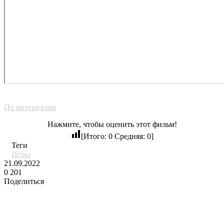
По материалам
Нажмите, чтобы оценить этот фильм!
[Итого:
0
Средняя:
0
]
Теги
Игры
21.09.2022
0
201
Поделиться
Facebook
Twitter
LinkedIn
Tumblr
Reddit
Вконтакте
Одноклассники
Skype
Messenger
Messenger
WhatsApp
Telegram
Viber
Line
Поделиться
через
Похожие фильмы
электронную
почту