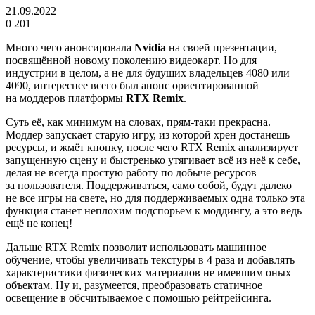
21.09.2022
0
201
Много чего анонсировала
Nvidia
на своей презентации,
посвящённой новому поколению видеокарт. Но для
индустрии в целом, а не для будущих владельцев 4080 или
4090, интереснее всего был анонс ориентированной
на моддеров платформы
RTX Remix
.
Суть её, как минимум на словах, прям-таки прекрасна.
Моддер запускает старую игру, из которой хрен достанешь
ресурсы, и жмёт кнопку, после чего RTX Remix анализирует
запущенную сцену и быстренько утягивает всё из неё к себе,
делая не всегда простую работу по добыче ресурсов
за пользователя. Поддерживаться, само собой, будут далеко
не все игры на свете, но для поддерживаемых одна только эта
функция станет неплохим подспорьем к моддингу, а это ведь
ещё не конец!
Дальше RTX Remix позволит использовать машинное
обучение, чтобы увеличивать текстуры в 4 раза и добавлять
характеристики физических материалов не имевшим оных
объектам. Ну и, разумеется, преобразовать статичное
освещение в обсчитываемое с помощью рейтрейсинга.