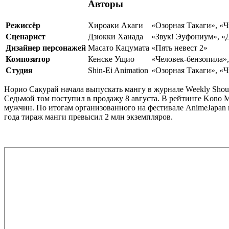
Авторы
Режиссёр
Хироаки Акаги
«Озорная Такаги», «Ч
Сценарист
Дзюкки Ханада
«Звук! Эуфониум», «
Дизайнер персонажей
Масато Кацумата
«Пять невест 2»
Композитор
Кенске Ущио
«Человек-бензопила»
Студия
Shin-Ei Animation
«Озорная Такаги», «Ч
Норио Сакурай начала выпускать мангу в журнале Weekly Shoune
Седьмой том поступил в продажу 8 августа. В рейтинге Kono Man
мужчин. По итогам организованного на фестивале AnimeJapan в
года тираж манги превысил 2 млн экземпляров.