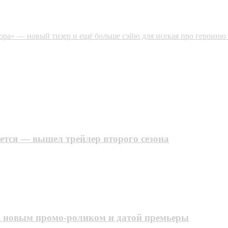
ора» — новый тизер и ещё больше сэйю для исекая про героиню
ется — вышел трейлер второго сезона
ь новым промо-роликом и датой премьеры