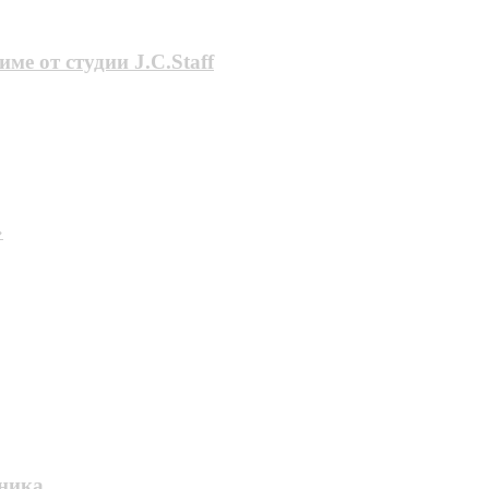
е от студии J.C.Staff
»
оника