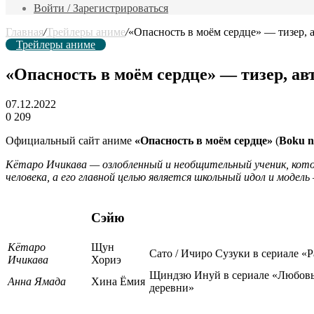
фильм
Войти / Зарегистрироваться
Главная
/
Трейлеры аниме
/
«Опасность в моём сердце» — тизер, 
Трейлеры аниме
«Опасность в моём сердце» — тизер, а
07.12.2022
0
209
Официальный сайт аниме
«Опасность в моём сердце»
(
Boku n
Кётаро Ичикава — озлобленный и необщительный ученик, кото
человека, а его главной целью является школьный идол и моде
Сэйю
Кётаро
Щун
Сато / Ичиро Сузуки в сериале «
Ичикава
Хориэ
Щиндзю Инуй в сериале «Любовь 
Анна Ямада
Хина Ёмия
деревни»