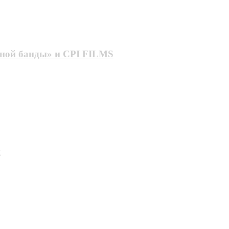
йной банды» и CPI FILMS
и