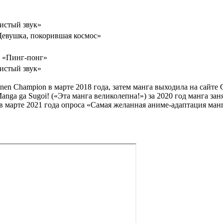
истый звук»
Девушка, покорившая космос»
, «Пинг-понг»
истый звук»
n Champion в марте 2018 года, затем манга выходила на сайте Ch
ga ga Sugoi! («Эта манга великолепна!») за 2020 год манга занял
 марте 2021 года опроса «Самая желанная аниме-адаптация манг