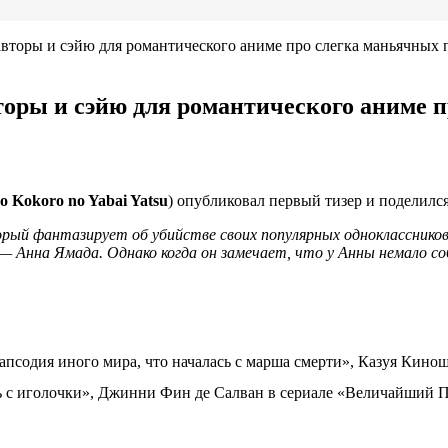
авторы и сэйю для романтического аниме про слегка маньячных 
вторы и сэйю для романтического аниме 
o Kokoro no Yabai Yatsu
) опубликовал первый тизер и поделился
рый фантазирует об убийстве своих популярных однокласснико
ль — Анна Ямада. Однако когда он замечает, что у Анны немало
Рапсодия иного мира, что началась с марша смерти», Казуя Кино
с иголочки», Джинни Фин де Салван в сериале «Величайший П