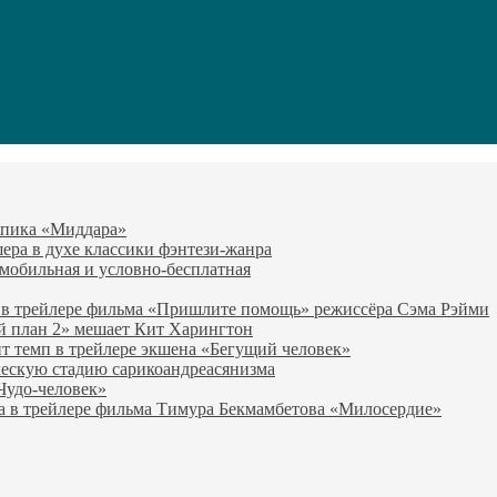
-эпика «Миддара»
эшера в духе классики фэнтези-жанра
о мобильная и условно-бесплатная
 в трейлере фильма «Пришлите помощь» режиссёра Сэма Рэйми
й план 2» мешает Кит Харингтон
т темп в трейлере экшена «Бегущий человек»
ческую стадию сарикоандреасянизма
«Чудо-человек»
а в трейлере фильма Тимура Бекмамбетова «Милосердие»