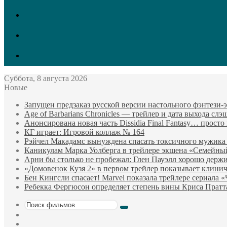
vk.com
Twitter
Facebook
Суббота, 8 августа 2026
Новые
Запущен предзаказ русской версии настольного фэнтези
Age of Barbarians Chronicles — трейлер и дата выхода сл
Анонсирована новая часть Dissidia Final Fantasy… прост
КГ играет: Игровой коллаж № 164
Рэйчел Макадамс вынуждена спасать токсичного мужика
Каникулам Марка Уолберга в трейлере экшена «Семейны
Арни бы столько не пробежал: Глен Пауэлл хорошо держи
«Домовенок Кузя 2» в первом трейлер показывает клини
Бен Кингсли спасает! Marvel показала трейлере сериала 
Ребекка Фергюсон определяет степень вины Криса Пратт
Поиск
Sidebar
фильмов
Случайный