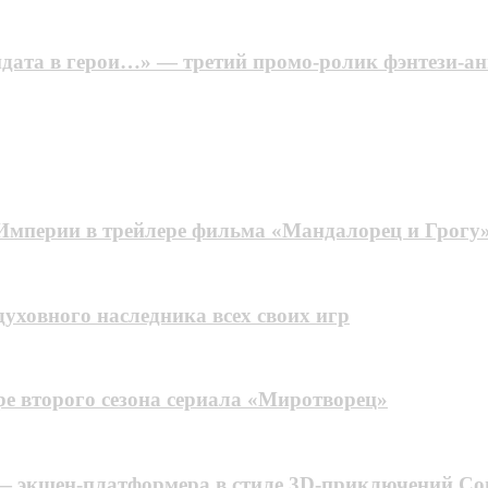
ата в герои…» — третий промо-ролик фэнтези-аним
Империи в трейлере фильма «Мандалорец и Грогу
духовного наследника всех своих игр
ере второго сезона сериала «Миротворец»
r 3 — экшен-платформера в стиле 3D-приключений С