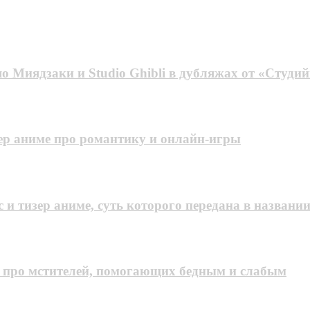
 Mиядзaки и Studio Ghibli в дубляжах от «Студи
ер аниме про романтику и онлайн-игры
и тизер аниме, суть которого передана в названи
 про мстителей, помогающих бедным и слабым