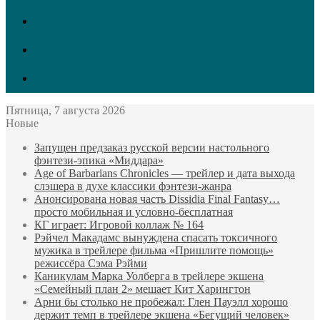
vk.com
Twitter
Facebook
Пятница, 7 августа 2026
Новые
Запущен предзаказ русской версии настольного
фэнтези-эпика «Миддара»
Age of Barbarians Chronicles — трейлер и дата выхода
слэшера в духе классики фэнтези-жанра
Анонсирована новая часть Dissidia Final Fantasy…
просто мобильная и условно-бесплатная
КГ играет: Игровой коллаж № 164
Рэйчел Макадамс вынуждена спасать токсичного
мужика в трейлере фильма «Пришлите помощь»
режиссёра Сэма Рэйми
Каникулам Марка Уолберга в трейлере экшена
«Семейный план 2» мешает Кит Харингтон
Арни бы столько не пробежал: Глен Пауэлл хорошо
держит темп в трейлере экшена «Бегущий человек»