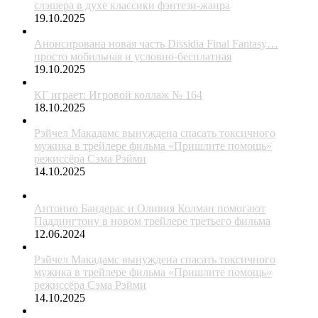
слэшера в духе классики фэнтези-жанра
19.10.2025
Анонсирована новая часть Dissidia Final Fantasy…
просто мобильная и условно-бесплатная
19.10.2025
КГ играет: Игровой коллаж № 164
18.10.2025
Рэйчел Макадамс вынуждена спасать токсичного
мужика в трейлере фильма «Пришлите помощь»
режиссёра Сэма Рэйми
14.10.2025
Антонио Бандерас и Оливия Колман помогают
Паддингтону в новом трейлере третьего фильма
12.06.2024
Рэйчел Макадамс вынуждена спасать токсичного
мужика в трейлере фильма «Пришлите помощь»
режиссёра Сэма Рэйми
14.10.2025