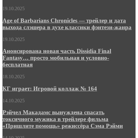
фэнтези-
Age
19.10.2025
эпика
of
«Миддара»
Barbarians
Age of Barbarians Chronicles — трейлер и дата
Chronicles
выхода слэшера в духе классики фэнтези-жанра
—
трейлер
Анонсирована
19.10.2025
и
новая
дата
часть
Анонсирована новая часть Dissidia Final
выхода
Dissidia
Fantasy… просто мобильная и условно-
слэшера
Final
в
бесплатная
Fantasy…
духе
просто
классики
КГ
18.10.2025
мобильная
фэнтези-
играет:
и
жанра
Игровой
КГ играет: Игровой коллаж № 164
условно-
коллаж
бесплатная
№
Рэйчел
14.10.2025
164
Макадамс
вынуждена
Рэйчел Макадамс вынуждена спасать
спасать
токсичного мужика в трейлере фильма
токсичного
«Пришлите помощь» режиссёра Сэма Рэйми
мужика
в
Каникулам
14.10.2025