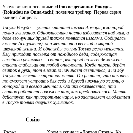
У телевизионного аниме
«Плохие девчонки Рокудо»
(
Rokudou no Onna-tachi
) появился трейлер. Первая серия
выйдет 7 апреля.
Тосукэ Рокудо — ученик старшей школы Аомори, в которой
полно хулиганов. Одноклассники часто издеваются над ним, а
двое его лучших друзей также являются изгоями. Собираясь
вместе (в туалете), они мечтают о веселой и мирной
школьной жизни. И однажды жизнь Тосукэ резко меняется.
Ему приходит посылка от покойного деда, содержащая
семейную реликвию — свиток, который по легенде может
спасти владельца от любой опасности. Когда парень берёт
свиток в руки, тот внезапно начинает светиться, а на лбу
Тосукэ появляется странная метка. Он решает, что наконец-
то сможет устроить для себя и друзей школьную жизнь, о
которой они всегда мечтали. Однако оказывается, что
свиток работает совсем не так, как предполагалось. Метка
действует как приворотные чары, но заставляет влюбляться
в Тосукэ только девушек-хулиганок.
Сэйю
Тосукэ
Хром в сериале «Доктор Стоун», Ко