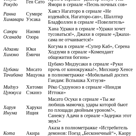
Ген Сато
Рокудо
Ямори в сериале «Песнь ночных сов»
Хаясэ Нагаторо в сериале «Не
Ранна
Сумире
издевайся, Нагаторо-сан», Шаллтир
Химавари
Уэсака
Бладфоллен в сериале «Повелитель»
Хана Удзаки в сериале «Удзаки хочет
Саюри
Наоми
тусоваться!», Джахи в сериале «Джахи-
Осанада
Озора
сама не отчаивается!»
Когума в сериале «Супер Каб», Серена
Адзами
Юки
Ходзуми в сериале «Комендант
Химэно
Ёмичи
общежития богинь»
Цубамэ Мидзусаки в сериале «Руки
Цубаки
Мисато
прочь от кинокружка!», Михэшер Хенсе
Тачибана
Мацуока
в полнометражке «Мобильный доспех
Гандам: Вспышка Хэтэуэя»
Мидзуэ
Хитоми
Рёко Судзунонэ в сериале «Ниндзя
Цуюкуса
Сэкинэ
Иттоки»
Масато Осуки в сериале «Ты же
любишь мамочку, удары которой бьют
Харуя
Харуки
по площади двойным уроном?»,
Инума
Ищия
Санеясу Адачи в сериале «Задержи этот
звук!»
Аказа в полнометражке «Истребитель
Кота
Акира
демонов: Поезд „Бесконечный“», Каору