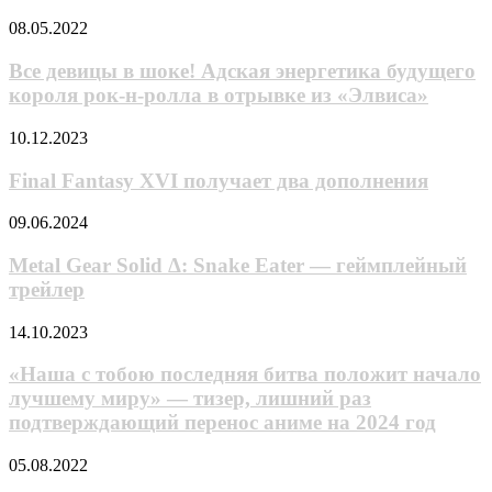
свой
Все
08.05.2022
максимум
девицы
в
в
Все девицы в шоке! Адская энергетика будущего
финальном
шоке!
короля рок-н-ролла в отрывке из «Элвиса»
трейлере
Адская
энергетика
Final
10.12.2023
будущего
Fantasy
короля
XVI
Final Fantasy XVI получает два дополнения
рок-
получает
н-
два
Metal
09.06.2024
ролла
дополнения
Gear
в
Solid
Metal Gear Solid Δ: Snake Eater — геймплейный
отрывке
Δ:
из
трейлер
Snake
«Элвиса»
Eater
«Наша
14.10.2023
—
c
геймплейный
тобою
«Наша c тобою последняя битва положит начало
трейлер
последняя
лучшему миру» — тизер, лишний раз
битва
подтверждающий перенос аниме на 2024 год
положит
начало
«Сделай
05.08.2022
лучшему
сам!»
миру»