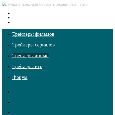
Меню
Поиск
фильмов
Войти
Трейлеры фильмов
Трейлеры сериалов
Трейлеры аниме
Трейлеры игр
Форум
RSS
Telegram
Одноклассники