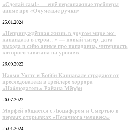
—
«Сделай сам!» — ещё персонажные трейлеры
—
ещё
тизер,
аниме про «Очумелые ручки»
персонажные
лишний
трейлеры
раз
«Непринуждённая
25.01.2024
аниме
подтверждающий
жизнь
про
перенос
в
«Непринуждённая жизнь в другом мире экс-
«Очумелые
аниме
другом
кандидата в герои…» — новый тизер, дата
ручки»
на
мире
выхода и сэйю аниме про попаданца, читерность
2024
экс-
год
которого завязана на уровнях
кандидата
в
Наоми
герои…»
26.09.2022
Уоттс
—
и
новый
Наоми Уоттс и Бобби Каннавале страдают от
Бобби
тизер,
преследователя в трейлере хоррора
Каннавале
дата
«Наблюдатель» Райана Мёрфи
страдают
выхода
от
и
Морфей
26.07.2022
преследователя
сэйю
общается
в
аниме
с
Морфей общается с Люцифером и Смертью в
трейлере
про
Люцифером
хоррора
попаданца,
первых открывках «Песочного человека»
и
«Наблюдатель»
читерность
Смертью
Райана
которого
Джейк
25.01.2024
в