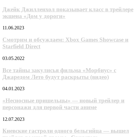
Мёрфи
завязана
Джилленхол
первых
на
показывает
Джейк Джилленхол показывает класс в трейлере
открывках
уровнях
класс
экшена «Дом у дороги»
«Песочного
в
человека»
трейлере
Смотрим
11.06.2023
экшена
и
«Дом
обсуждаем:
Смотрим и обсуждаем: Xbox Games Showcase и
у
Xbox
Starfield Direct
дороги»
Games
Showcase
Все
03.05.2022
и
тайны
Starfield
закулисья
Все тайны закулисья фильма «Морбиус» с
Direct
фильма
Джаредом Лето будут раскрыты (видео)
«Морбиус»
с
«Несносные
04.01.2023
Джаредом
пришельцы»
Лето
—
«Несносные пришельцы» — новый трейлер и
будут
новый
персонажи для первой части аниме
раскрыты
трейлер
(видео)
и
Киевские
12.07.2023
персонажи
гастроли
для
одного
Киевские гастроли одного бельгийца — вышел
первой
бельгийца