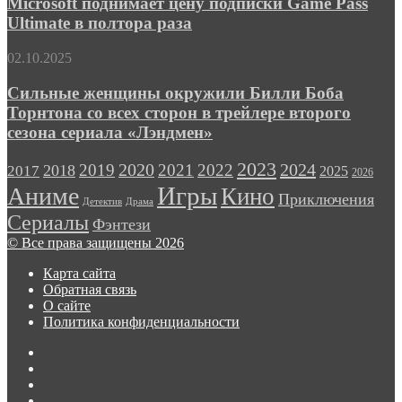
Microsoft поднимает цену подписки Game Pass
подписки
Ultimate в полтора раза
Game
Pass
Сильные
02.10.2025
Ultimate
женщины
в
окружили
Сильные женщины окружили Билли Боба
полтора
Билли
Торнтона со всех сторон в трейлере второго
раза
Боба
сезона сериала «Лэндмен»
Торнтона
со
2023
2024
2019
2020
2021
2022
2018
всех
2017
2025
2026
сторон
Игры
Аниме
Кино
Приключения
в
Детектив
Драма
трейлере
Сериалы
Фэнтези
второго
© Все права защищены 2026
сезона
сериала
Карта сайта
«Лэндмен»
Обратная связь
О сайте
Политика конфиденциальности
Facebook
Twitter
vk.com
Одноклассники