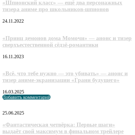
«Шпионский класс» — ещё два персонажных
тизера аниме про школьников-шпионов
24.11.2022
«Принц демонов дома Момочи» — анонс и тизер
сверхъестественной сёдзё-романтики
16.11.2023
«Всё, что тебе нужно — это убивать» — анонс и
тизер аниме-экранизации «Грани будущего»
16.03.2025
Добавить комментарий
Случайные анонсы
«Фантастическая
25.06.2025
четвёрка:
Первые
«Фантастическая четвёрка: Первые шаги»
шаги»
выдаёт свой максимум в финальном трейлере
выдаёт