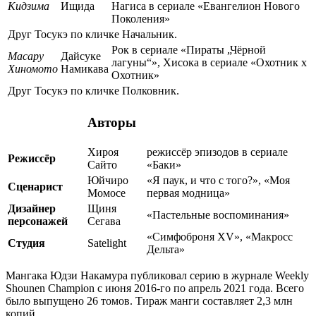
Кидзима
Ищида
Нагиса в сериале «Евангелион Нового
Поколения»
Друг Тосукэ по кличке Начальник.
Рок в сериале «Пираты „Чёрной
Масару
Дайсуке
лагуны“», Хисока в сериале «Охотник х
Хиномото
Намикава
Охотник»
Друг Тосукэ по кличке Полковник.
Авторы
Хироя
режиссёр эпизодов в сериале
Режиссёр
Сайто
«Баки»
Юйчиро
«Я паук, и что с того?», «Моя
Сценарист
Момосе
первая модница»
Дизайнер
Щиня
«Пастельные воспоминания»
персонажей
Сегава
«Симфоброня XV», «Макросс
Студия
Satelight
Дельта»
Мангака Юдзи Накамура публиковал серию в журнале Weekly
Shounen Champion с июня 2016-го по апрель 2021 года. Всего
было выпущено 26 томов. Тираж манги составляет 2,3 млн
копий.