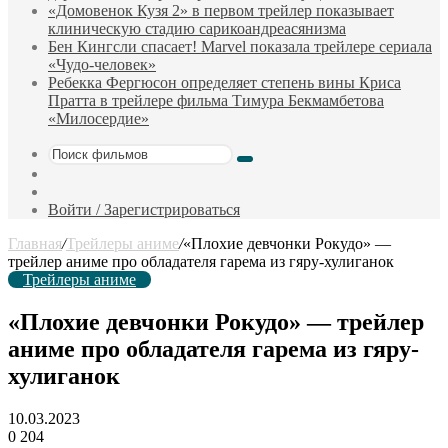
«Домовенок Кузя 2» в первом трейлер показывает
клиническую стадию сарикоандреасянизма
Бен Кингсли спасает! Marvel показала трейлере сериала
«Чудо-человек»
Ребекка Фергюсон определяет степень вины Криса
Пратта в трейлере фильма Тимура Бекмамбетова
«Милосердие»
Поиск
Sidebar
фильмов
Случайный
фильм
Войти / Зарегистрироваться
Главная
/
Трейлеры аниме
/
«Плохие девчонки Рокудо» —
трейлер аниме про обладателя гарема из гяру-хулиганок
Трейлеры аниме
«Плохие девчонки Рокудо» — трейлер
аниме про обладателя гарема из гяру-
хулиганок
10.03.2023
0
204