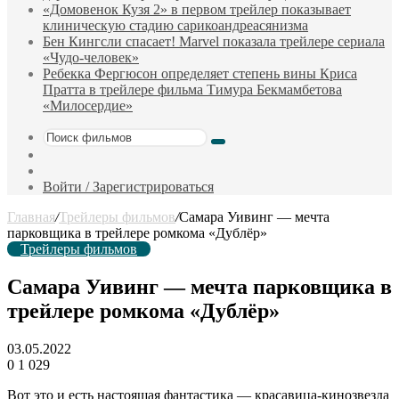
«Домовенок Кузя 2» в первом трейлер показывает
клиническую стадию сарикоандреасянизма
Бен Кингсли спасает! Marvel показала трейлере сериала
«Чудо-человек»
Ребекка Фергюсон определяет степень вины Криса
Пратта в трейлере фильма Тимура Бекмамбетова
«Милосердие»
Поиск
Sidebar
фильмов
Случайный
фильм
Войти / Зарегистрироваться
Главная
/
Трейлеры фильмов
/
Самара Уивинг — мечта
парковщика в трейлере ромкома «Дублёр»
Трейлеры фильмов
Самара Уивинг — мечта парковщика в
трейлере ромкома «Дублёр»
03.05.2022
0
1 029
Вот это и есть настоящая фантастика — красавица-кинозвезда