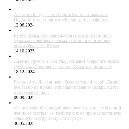
Антонио Бандерас и Оливия Колман помогают
Паддингтону в новом трейлере третьего фильма
12.06.2024
Рэйчел Макадамс вынуждена спасать токсичного
мужика в трейлере фильма «Пришлите помощь»
режиссёра Сэма Рэйми
14.10.2025
Дженна Ортега и Пол Радд сбивают мифологическое
существо в трейлере фильма «Смерть единорога»
18.12.2024
Главный трейлер аниме «Бесклассовый герой: Да мне
всё равно не нужны эти ваши навыки» раскрыл дату
премьеры сериала
09.09.2025
«За небрежной молодой девушкой ухаживает бывший
жених её сестры» — трейлер аниме про несчастливую
младшую сестру и смуглого графа
30.05.2025