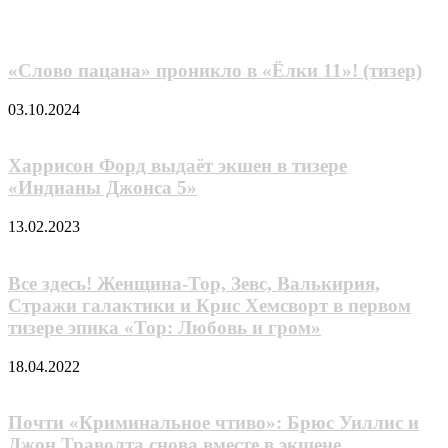
электронную
почту
«Слово пацана» проникло в «Ёлки 11»! (тизер)
03.10.2024
Харрисон Форд выдаёт экшен в тизере
«Индианы Джонса 5»
13.02.2023
Все здесь! Женщина-Тор, Зевс, Валькирия,
Стражи галактики и Крис Хемсворт в первом
тизере эпика «Тор: Любовь и гром»
18.04.2022
Почти «Криминальное чтиво»: Брюс Уиллис и
Джон Траволта снова вместе в экшене