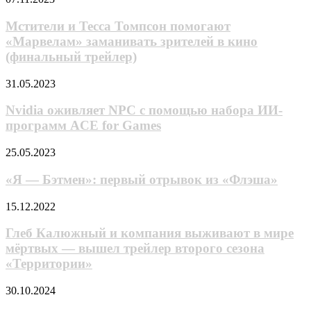
и
и
премьера
Тесса
Мстители и Тесса Томпсон помогают
в
Томпсон
«Марвелам» заманивать зрителей в кино
ноябре
помогают
2024
(финальный трейлер)
«Марвелам»
года
заманивать
Nvidia
31.05.2023
зрителей
оживляет
в
NPC
Nvidia оживляет NPC с помощью набора ИИ-
кино
с
(финальный
программ ACE for Games
помощью
трейлер)
набора
«Я —
25.05.2023
ИИ-
Бэтмен»:
программ
первый
«Я — Бэтмен»: первый отрывок из «Флэша»
ACE
отрывок
for
из
Глеб
15.12.2022
Games
«Флэша»
Калюжный
и
Глеб Калюжный и компания выживают в мире
компания
мёртвых — вышел трейлер второго сезона
выживают
«Территории»
в
мире
«Сорвиголова:
30.10.2024
мёртвых
Рождённый
—