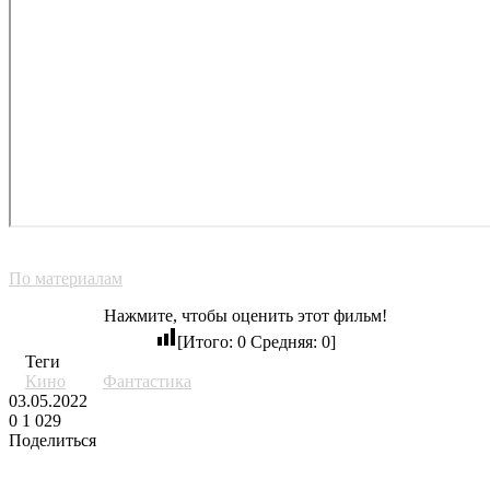
По материалам
Нажмите, чтобы оценить этот фильм!
[Итого:
0
Средняя:
0
]
Теги
Кино
Фантастика
03.05.2022
0
1 029
Поделиться
Facebook
Twitter
LinkedIn
Tumblr
Reddit
Вконтакте
Одноклассники
Skype
Messenger
Messenger
WhatsApp
Telegram
Viber
Line
Поделиться
через
Похожие фильмы