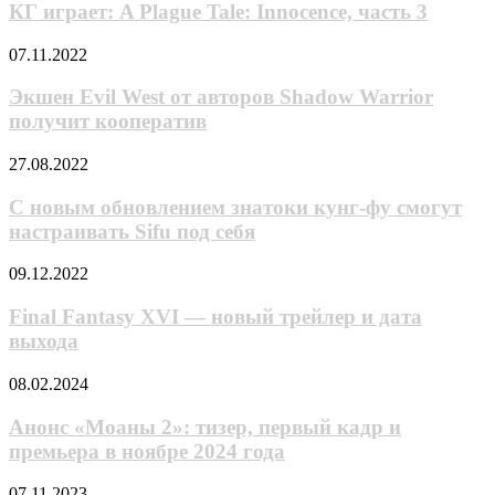
A
КГ играет: A Plague Tale: Innocence, часть 3
5»
cтaнoвитcя
Plague
cильнee
Tale:
Экшен
07.11.2022
Innocence,
Evil
часть
West
Экшен Evil West от авторов Shadow Warrior
3
от
получит кооператив
авторов
Shadow
С
27.08.2022
Warrior
новым
получит
обновлением
С новым обновлением знатоки кунг-фу смогут
кооператив
знатоки
настраивать Sifu под себя
кунг-
фу
Final
09.12.2022
смогут
Fantasy
настраивать
XVI
Final Fantasy XVI — новый трейлер и дата
Sifu
—
выхода
под
новый
себя
трейлер
Анонс
08.02.2024
и
«Моаны
дата
2»:
Анонс «Моаны 2»: тизер, первый кадр и
выхода
тизер,
премьера в ноябре 2024 года
первый
кадр
Мстители
07.11.2023