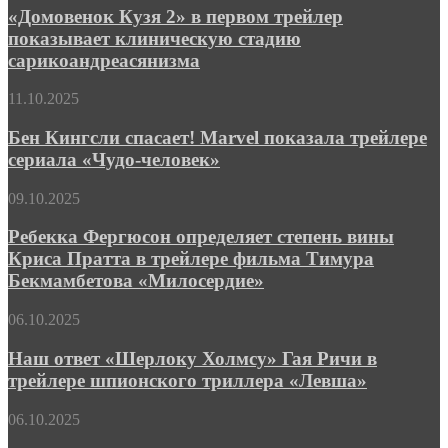
2»
«Домовенок Кузя 2» в первом трейлер
темп
в
в
показывает клиническую стадию
первом
трейлере
сарикоандреасянизма
трейлер
экшена
показывает
«Бегущий
Бен
11.10.2025
клиническую
человек»
Кингсли
стадию
спасает!
Бен Кингсли спасает! Marvel показала трейлере
сарикоандреасянизма
Marvel
сериала «Чудо-человек»
показала
трейлере
Ребекка
09.10.2025
сериала
Фергюсон
«Чудо-
определяет
Ребекка Фергюсон определяет степень вины
человек»
степень
Криса Пратта в трейлере фильма Тимура
вины
Бекмамбетова «Милосердие»
Криса
Пратта
Наш
06.10.2025
в
ответ
трейлере
«Шерлоку
Наш ответ «Шерлоку Холмсу» Гая Ричи в
фильма
Холмсу»
Тимура
трейлере шпионского триллера «Левша»
Гая
Бекмамбетова
Ричи
«Милосердие»
Финальный
06.10.2025
в
трейлер
трейлере