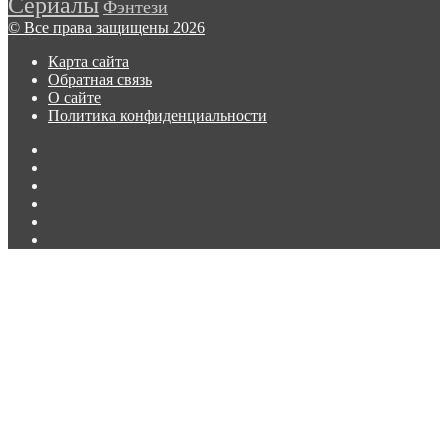
трейлере
Сериалы
Фэнтези
второго
© Все права защищены 2026
сезона
сериала
Карта сайта
«Лэндмен»
Обратная связь
О сайте
Политика конфиденциальности
Facebook
Twitter
vk.com
Одноклассники
Telegram
RSS
Кнопка
«Наверх»