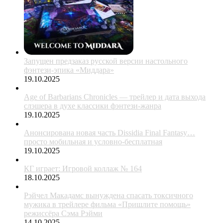
Запущен предзаказ русской версии настольного
фэнтези-эпика «Миддара»
19.10.2025
Age of Barbarians Chronicles — трейлер и дата выхода
слэшера в духе классики фэнтези-жанра
19.10.2025
Анонсирована новая часть Dissidia Final Fantasy…
просто мобильная и условно-бесплатная
19.10.2025
КГ играет: Игровой коллаж № 164
18.10.2025
Рэйчел Макадамс вынуждена спасать токсичного
мужика в трейлере фильма «Пришлите помощь»
режиссёра Сэма Рэйми
14.10.2025