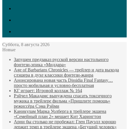
vk.com
Twitter
Facebook
Суббота, 8 августа 2026
Новые
Запущен предзаказ русской версии настольного
фэнтези-эпика «Миддара»
Age of Barbarians Chronicles — трейлер и дата выхода
слэшера в духе классики фэнтези-жанра
Анонсирована новая часть Dissidia Final Fantasy…
просто мобильная и условно-бесплатная
КГ играет: Игровой коллаж № 164
Рэйчел Макадамс вынуждена спасать токсичного
мужика в трейлере фильма «Пришлите помощь»
режиссёра Сэма Рэйми
Каникулам Марка Уолберга в трейлере экшена
«Семейный план 2» мешает Кит Харингтон
Арни бы столько не пробежал: Глен Пауэлл хорошо
держит темп в трейлере экшена «Бегущий человек»