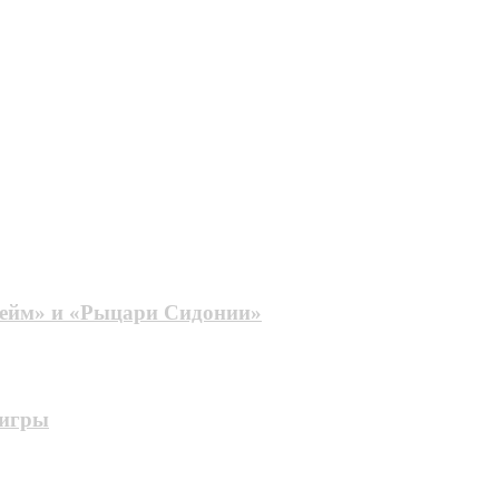
Блейм» и «Рыцари Сидонии»
 игры