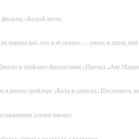
ре фильма «Белый шум»
я народа всё, что в её силах» — анонс и тизер ещё
и Землю в трейлере фантастики «Проект „Аве Мари
 в новом трейлере «Кота в сапогах: Последнего ж
озвращение злодея (видео)
йного аниме о подругах c подвохом