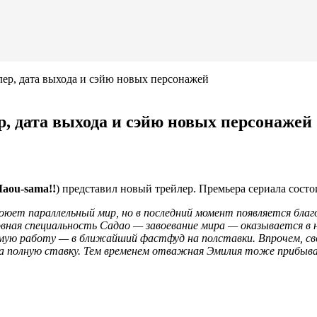
лер, дата выхода и сэйю новых персонажей
р, дата выхода и сэйю новых персонажей
aou-sama!!
) представил новый трейлер. Премьера сериала состо
оюет параллельный мир, но в последний момент появляется бла
новная специальность Садао — завоевание мира — оказывается в 
емую работу — в ближайший фастфуд на полставки. Впрочем, св
 на полную ставку. Тем временем отважная Эмилия тоже прибыв