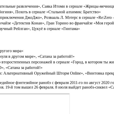
кательные развлечения», Саяка Итоми в сериале «Жрицы-мечниц
богиня», Похоть в сериале «Стальной алхимик: Братство»
 приключения ДжоДжо», Розвааль Л. Мэтерс в сериале «Re:Zero 
чайзе «Детектив Конан», Гран Торино во франчайзе «Моя герой
аучный Рейлган», Цукуё в сериале «Гинтама»
ругого мира»
нуля в другом мире», «Сатана за работой!»
р второстепенных персонажей в сериале «Город, в котором ты ж
», «Сатана за работой!»
н: Альтернативный Оружейный Шторм Online», «Винтовка прек
ийное фэнтезийное ранобэ с февраля 2011-го по август 2020 го
я. 19-й том вышел 26 февраля. 8 июля выйдет ранобэ-сиквел «Сат