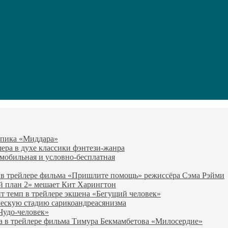
-эпика «Миддара»
эшера в духе классики фэнтези-жанра
о мобильная и условно-бесплатная
 в трейлере фильма «Пришлите помощь» режиссёра Сэма Рэйми
й план 2» мешает Кит Харингтон
т темп в трейлере экшена «Бегущий человек»
ческую стадию сарикоандреасянизма
«Чудо-человек»
а в трейлере фильма Тимура Бекмамбетова «Милосердие»