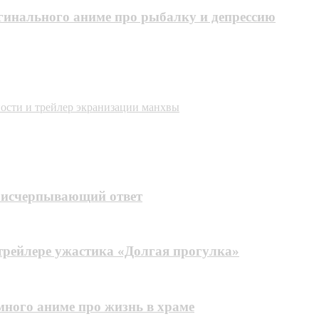
инального аниме про рыбалку и депрессию
ости и трейлер экранизации манхвы
 исчерпывающий ответ
трейлере ужастика «Долгая прогулка»
ного аниме про жизнь в храме