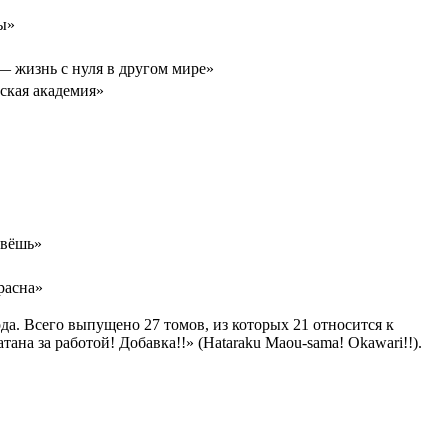
ы»
— жизнь с нуля в другом мире»
ская академия»
ивёшь»
расна»
да. Всего выпущено 27 томов, из которых 21 относится к
ана за работой! Добавка!!» (Hataraku Maou-sama! Okawari!!).