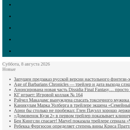
Telegram
Одноклассники
vk.com
Twitter
Facebook
Суббота, 8 августа 2026
Новые
Запущен предзаказ русской версии настольного фэнтези
Age of Barbarians Chronicles — трейлер и дата выхода сл
Анонсирована новая часть Dissidia Final Fantasy… прост
КГ играет: Игровой коллаж № 164
Рэйчел Макадамс вынуждена спасать токсичного мужика
Каникулам Марка Уолберга в трейлере экшена «Семейны
Арни бы столько не пробежал: Глен Пауэлл хорошо держи
«Домовенок Кузя 2» в первом трейлер показывает клини
Бен Кингсли спасает! Marvel показала трейлере сериала 
Ребекка Фергюсон определяет степень вины Криса Пратт