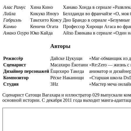
Алас Рамус
Хина Кино
Ханако Хонда в сериале «Развле
Лайла
Кикуко Иноуэ
Беллданди во франчайзе «О, моя 
Габриэль
Такехито Коясу
Дио Брандо в сериале «Безумные
Камио
Кеничи Огата
Профессор Хирощи Агаса во фран
Аманэ Огуро
Юко Кайда
Айхо Ёмикава в сериале «Один н
Авторы
Режиссёр
Дайске Цукущи
«Маг-обманщик из д
Сценарист
Масахиро Ёкотани
«Re:Zero — жизнь с 
Дизайнер персонажей
Ёщихиро Такеда
аниматор и дизайне
Композитор
Рёске Наканищи
«Старшая школа DxD
Студия
3Hz
«Мастер меча онлай
Сценарист Сатощи Вагахара и иллюстратор 029 выпускали комед
основной истории. С декабря 2011 года выходит манга-адаптаци