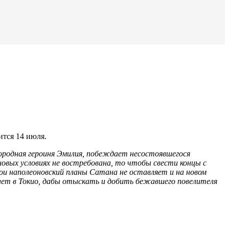
ится 14 июля.
городная героиня Эмилия, побеждает несостоявшегося
новых условиях не востребована, то чтобы свести концы с
ои наполеоновский планы Сатана не оставляет и на новом
ает в Токио, дабы отыскать и добить бежавшего повелителя