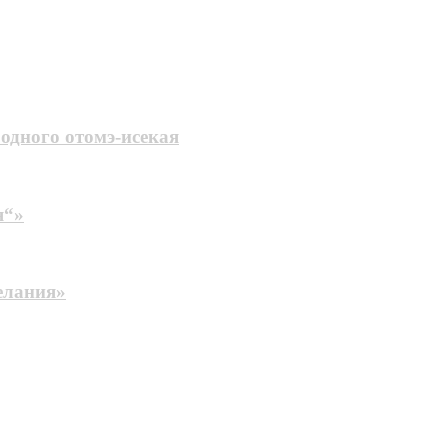
 одного отомэ-исекая
я“»
елания»