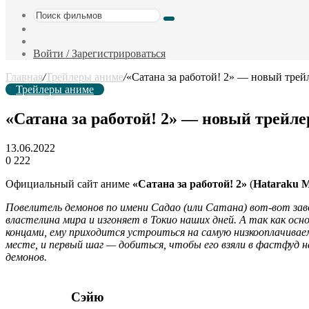
Поиск
Sidebar
фильмов
Случайный
фильм
Войти / Зарегистрироваться
Главная
/
Трейлеры аниме
/
«Сатана за работой! 2» — новый трей
Трейлеры аниме
«Сатана за работой! 2» — новый трейле
13.06.2022
0
222
Официальный сайт аниме
«Сатана за работой! 2»
(
Hataraku M
Повелитель демонов по имени Садао (или Сатана) вот-вот зав
властелина мира и изгоняет в Токио наших дней. А так как ос
концами, ему приходится устроиться на самую низкооплачива
месте, и первый шаг — добиться, чтобы его взяли в фастфуд
демонов.
Сэйю