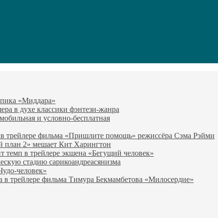
-эпика «Миддара»
эшера в духе классики фэнтези-жанра
о мобильная и условно-бесплатная
 в трейлере фильма «Пришлите помощь» режиссёра Сэма Рэйми
й план 2» мешает Кит Харингтон
т темп в трейлере экшена «Бегущий человек»
ческую стадию сарикоандреасянизма
«Чудо-человек»
а в трейлере фильма Тимура Бекмамбетова «Милосердие»