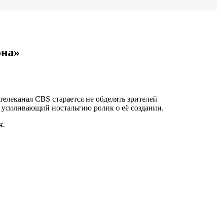
она»
телеканал CBS старается не обделять зрителей
 усиливающий ностальгию ролик о её создании.
к
.