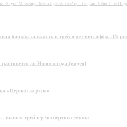
ики
Skype
Messenger
Messenger
WhatsApp
Telegram
Viber
Line
Поде
вая борьба за власть в трейлере спин-оффа «Игры
растянется до Нового года (видео)
мы «Первая жертва»
— вышел трейлер четвёртого сезона