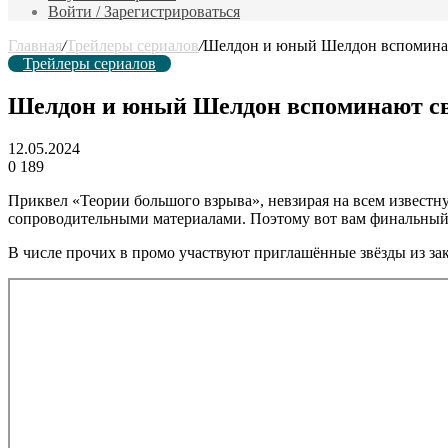
Войти / Зарегистрироваться
Главная
/
Трейлеры сериалов
/
Шелдон и юный Шелдон вспоминаю
Трейлеры сериалов
Шелдон и юный Шелдон вспоминают сво
12.05.2024
0
189
Приквел «Теории большого взрыва», невзирая на всем известну
сопроводительными материалами. Поэтому вот вам финальный
В числе прочих в промо участвуют приглашённые звёзды из з