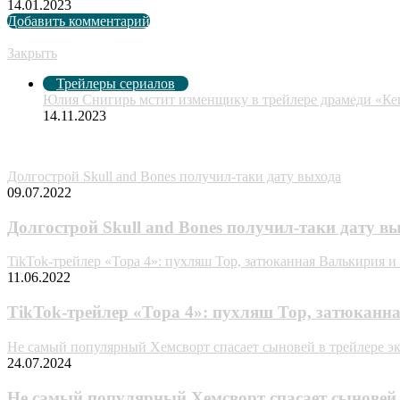
14.01.2023
Добавить комментарий
Рекомендуем посмотреть
Закрыть
Трейлеры сериалов
Юлия Снигирь мстит изменщику в трейлере драмеди «Ке
14.11.2023
Случайные анонсы
Долгострой Skull and Bones получил-таки дату выхода
09.07.2022
Долгострой Skull and Bones получил-таки дату в
TikTok-трейлер «Тора 4»: пухляш Тор, затюканная Валькирия 
11.06.2022
TikTok-трейлер «Тора 4»: пухляш Тор, затюканн
Не самый популярный Хемсворт спасает сыновей в трейлере э
24.07.2024
Не самый популярный Хемсворт спасает сыновей 