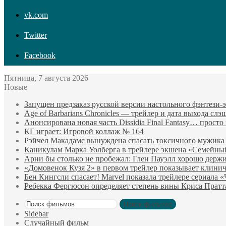
vk.com
Twitter
Facebook
Пятница, 7 августа 2026
Новые
Запущен предзаказ русской версии настольного фэнтези
Age of Barbarians Chronicles — трейлер и дата выхода сл
Анонсирована новая часть Dissidia Final Fantasy… прост
КГ играет: Игровой коллаж № 164
Рэйчел Макадамс вынуждена спасать токсичного мужика
Каникулам Марка Уолберга в трейлере экшена «Семейны
Арни бы столько не пробежал: Глен Пауэлл хорошо держи
«Домовенок Кузя 2» в первом трейлер показывает клини
Бен Кингсли спасает! Marvel показала трейлере сериала 
Ребекка Фергюсон определяет степень вины Криса Пратт
Поиск фильмов
Sidebar
Случайный фильм