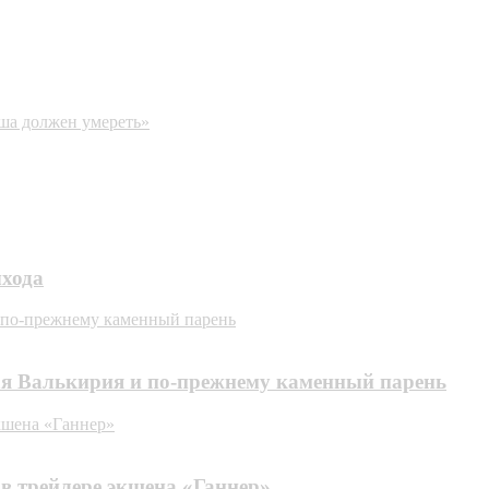
ша должен умереть»
ыхода
и по-прежнему каменный парень
ая Валькирия и по-прежнему каменный парень
кшена «Ганнер»
в трейлере экшена «Ганнер»