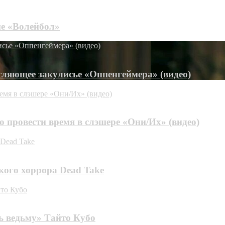
е «Волейбол»
исье «Оппенгеймера» (видео)
тляющее закулисье «Оппенгеймера» (видео)
емя в слэшере «Они/Их» (видео)
 провести время в слэшере «Они/Их» (видео)
 Dead Take
кого хоррора Dead Take
йто Кубо
ь ведьму» Тайто Кубо