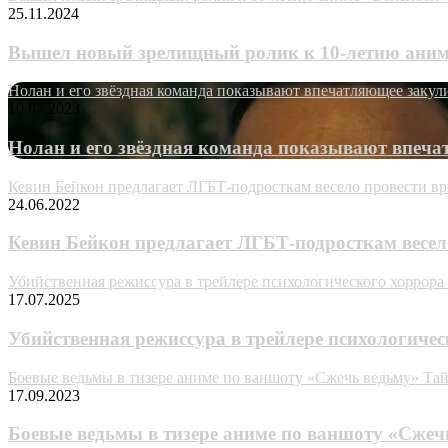
25.11.2024
Вышел новый зрелищный ролик к 10-летию аним
Нолан и его звёздная команда показывают впечатляющее закул
10.07.2023
Нолан и его звёздная команда показывают впеча
Кевин Бейкон предлагает ЛГБТ-подросткам весело провести вр
24.06.2022
Кевин Бейкон предлагает ЛГБТ-подросткам весело
Убийственная режиссура в трейлере психологического хоррора
17.07.2025
Убийственная режиссура в трейлере психологичес
Боевые ведьмы в тизере аниме по ваншоту «Сжечь ведьму» Та
17.09.2023
Боевые ведьмы в тизере аниме по ваншоту «Сжеч