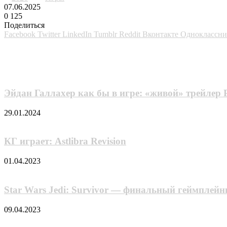
07.06.2025
0
125
Поделиться
Facebook
Twitter
LinkedIn
Tumblr
Reddit
Вконтакте
Одноклассн
Похожие фильмы
Эйдан Галлахер как бы в игре: «живой» трейлер 
29.01.2024
КГ играет: Astlibra Revision
01.04.2023
Star Wars Jedi: Survivor — финальный геймплей
09.04.2023