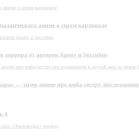
 аниме о сером кардинале
паданческого аниме о сером кардинале
авторов Agony и Succubus
о хоррора от авторов Agony и Succubus
р аниме про имба-сестру, последовавшую в другой мир за своим 
удара» — тизер аниме про имба-сестру, последовав
ь 4
сных «Пчеловодах» (видео)