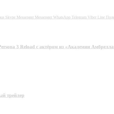
ики
Skype
Messenger
Messenger
WhatsApp
Telegram
Viber
Line
Поде
Persona 3 Reload с актёром из «Академии Амбрелла
ный трейлер