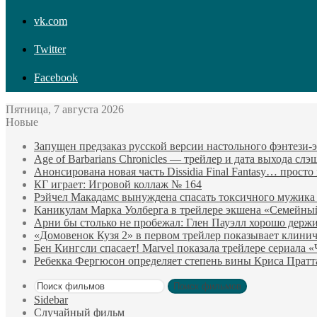
vk.com
Twitter
Facebook
Пятница, 7 августа 2026
Новые
Запущен предзаказ русской версии настольного фэнтези
Age of Barbarians Chronicles — трейлер и дата выхода сл
Анонсирована новая часть Dissidia Final Fantasy… прост
КГ играет: Игровой коллаж № 164
Рэйчел Макадамс вынуждена спасать токсичного мужика
Каникулам Марка Уолберга в трейлере экшена «Семейны
Арни бы столько не пробежал: Глен Пауэлл хорошо держи
«Домовенок Кузя 2» в первом трейлер показывает клини
Бен Кингсли спасает! Marvel показала трейлере сериала 
Ребекка Фергюсон определяет степень вины Криса Пратт
Поиск фильмов
Sidebar
Случайный фильм