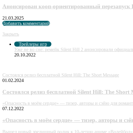
Анонсирован кооп-ориентированный перезапуск Pa
21.03.2025
Добавить комментарий
Рекомендуем посмотреть
Закрыть
Трейлеры игр
Уже не во сне: ремейк Silent Hill 2 анонсировали официал
20.10.2022
Случайные анонсы
Состоялся релиз бесплатной Silent Hill: The Short Message
01.02.2024
Состоялся релиз бесплатной Silent Hill: The Short 
«Опасность в моём сердце» — тизер, авторы и сэйю для роман
07.12.2022
«Опасность в моём сердце» — тизер, авторы и сэ
Вышел новый зрелищный ролик к 10-летию аниме «Волейбол»