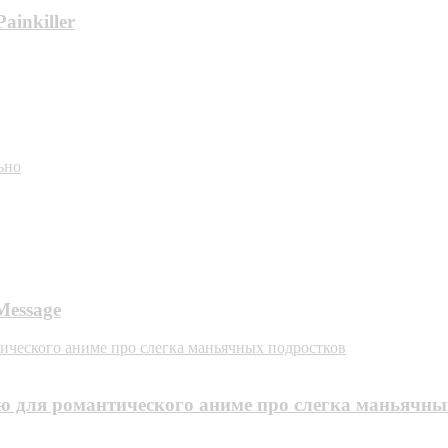
inkiller
ьно
Message
тического аниме про слегка маньячных подростков
йю для романтического аниме про слегка маньячны