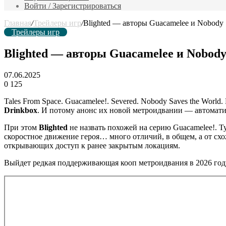
Войти / Зарегистрироваться
Главная
/
Трейлеры игр
/
Blighted — авторы Guacamelee и Nobody
Трейлеры игр
Blighted — авторы Guacamelee и Nobod
07.06.2025
0
125
Tales From Space. Guacamelee!. Severed. Nobody Saves the Wor
Drinkbox
. И потому анонс их новой метроидвании — автоматич
При этом
Blighted
не назвать похожей на серию Guacamelee!. Ту
скоростное движение героя… много отличий, в общем, а от сх
открывающих доступ к ранее закрытым локациям.
Выйдет редкая поддерживающая кооп метроидвания в 2026 году.