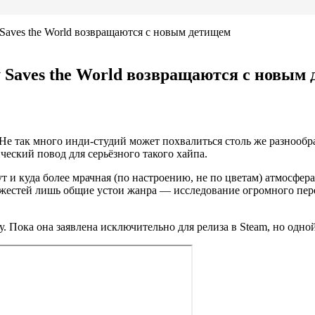
 Saves the World возвращаются с новым детищем
y Saves the World возвращаются с новым
ld. Не так много инди-студий может похвалиться столь же разноо
еский повод для серьёзного такого хайпа.
т и куда более мрачная (по настроению, не по цветам) атмосфера
ожестей лишь общие устои жанра — исследование огромного пер
 Пока она заявлена исключительно для релиза в Steam, но одно