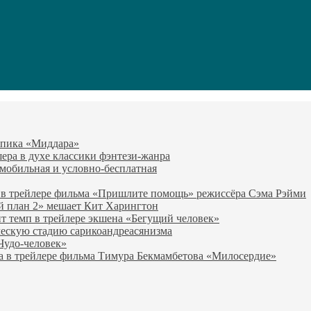
-эпика «Миддара»
эшера в духе классики фэнтези-жанра
о мобильная и условно-бесплатная
 в трейлере фильма «Пришлите помощь» режиссёра Сэма Рэйми
й план 2» мешает Кит Харингтон
т темп в трейлере экшена «Бегущий человек»
ческую стадию сарикоандреасянизма
«Чудо-человек»
а в трейлере фильма Тимура Бекмамбетова «Милосердие»