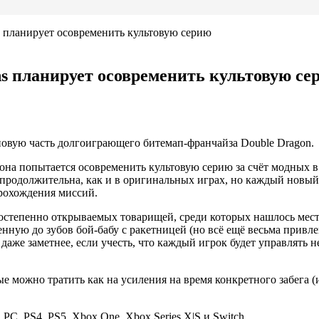
ns планирует осовременить культовую серию
ons планирует осовременить культовую се
 новую часть долгоиграющего битемап-франчайза Double Dragon.
 она попытается осовременить культовую серию за счёт модных в
епродолжительна, как и в оригинальных играх, но каждый новый
прохождения миссий.
постепенно открываемых товарищей, среди которых нашлось мест
енную до зубов бой-бабу с ракетницей (но всё ещё весьма привле
даже заметнее, если учесть, что каждый игрок будет управлять 
ые можно тратить как на усиления на время конкретного забега 
 PC, PS4, PS5, Xbox One, Xbox Series X|S и Switch.