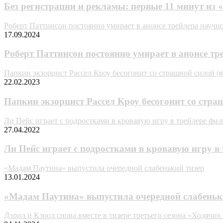
Без регистрации и рекламы: первые 11 минут из «
Роберт Паттинсон постоянно умирает в анонсе трейлера науч
17.09.2024
Роберт Паттинсон постоянно умирает в анонсе т
Папкин экзорцист Рассел Кроу бесогонит со страшной силой (в
22.02.2023
Папкин экзорцист Рассел Кроу бесогонит со страш
Ли Пейс играет с подростками в кровавую игру в трейлере филь
27.04.2022
Ли Пейс играет с подростками в кровавую игру в 
«Мадам Паутина» выпустила очередной слабенький тизер
13.01.2024
«Мадам Паутина» выпустила очередной слабеньк
Дэрил и Кэрол снова вместе в тизере третьего сезона «Ходячи