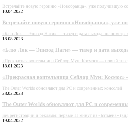
Встречайте новую героиню «Новобранца», уже получившую со
10.04.2022
Встречайте новую героиню «Новобранца», уже п
«Блю Лок — Эпизод Наги» — тизер и дата выхода полнометра
18.08.2023
«Блю Лок — Эпизод Наги» — тизер и дата выход
«Прекрасная воительница Сейлор Мун: Космос» — новый тизе
18.01.2023
«Прекрасная воительница Сейлор Мун: Космос» 
The Outer Worlds обновляют для PC и современных консолей
28.02.2023
The Outer Worlds обновляют для PC и современн
Без регистрации и рекламы: первые 11 минут из «Бэтмена» (вид
19.04.2022