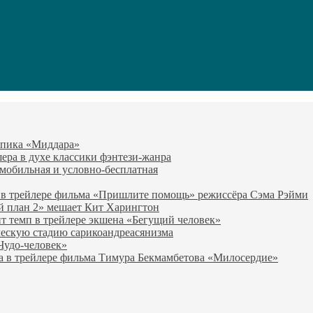
-эпика «Миддара»
эшера в духе классики фэнтези-жанра
о мобильная и условно-бесплатная
 в трейлере фильма «Пришлите помощь» режиссёра Сэма Рэйми
й план 2» мешает Кит Харингтон
т темп в трейлере экшена «Бегущий человек»
ческую стадию сарикоандреасянизма
«Чудо-человек»
а в трейлере фильма Тимура Бекмамбетова «Милосердие»