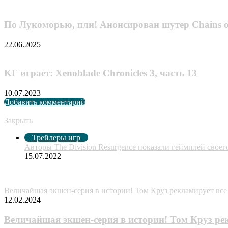
По Лукоморью, пли! Анонсирован шутер Chains 
22.06.2025
KГ игpaeт: Xenoblade Chronicles 3, чacть 13
10.07.2023
Добавить комментарий
Рекомендуем посмотреть
Закрыть
Трейлеры игр
Авторы The Division Resurgence показали геймплей своег
15.07.2022
Случайные анонсы
Величайшая экшен-серия в истории! Том Круз рекламирует вс
12.02.2024
Величайшая экшен-серия в истории! Том Круз ре