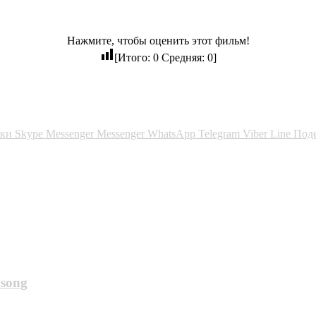
Нажмите, чтобы оценить этот фильм!
[Итого:
0
Средняя:
0
]
ики
Skype
Messenger
Messenger
WhatsApp
Telegram
Viber
Line
Поде
ksong