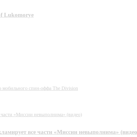
of Lukomorye
о мобильного спин-оффа The Division
е части «Миссии невыполнима» (видео)
кламирует все части «Миссии невыполнима» (видео