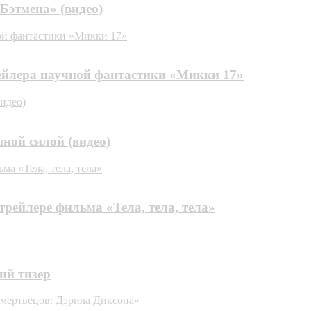
Бэтмена» (видео)
ной фантастики «Микки 17»
рейлера научной фантастики «Микки 17»
идео)
ной силой (видео)
ма «Тела, тела, тела»
трейлере фильма «Тела, тела, тела»
ий тизер
х мертвецов: Дэрила Диксона»