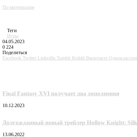
По материалам
Теги
Игры
04.05.2023
0
224
Поделиться
Facebook
Twitter
LinkedIn
Tumblr
Reddit
Вконтакте
Одноклассн
Похожие фильмы
Final Fantasy XVI получает два дополнения
10.12.2023
Долгожданный новый трейлер Hollow Knight: Sil
13.06.2022