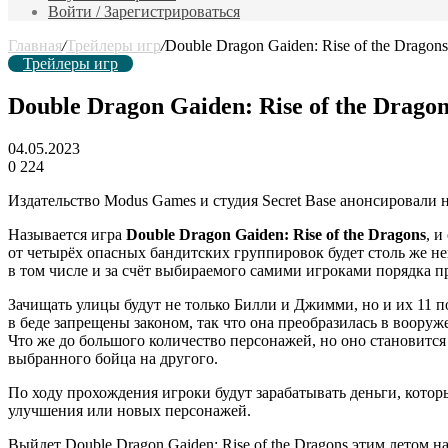
Войти / Зарегистрироваться
Главная
/
Трейлеры игр
/
Double Dragon Gaiden: Rise of the Drago
Трейлеры игр
Double Dragon Gaiden: Rise of the Drag
04.05.2023
0
224
Издательство Modus Games и студия Secret Base анонсировали
Называется игра
Double Dragon Gaiden: Rise of the Dragons
, и
от четырёх опасных бандитских группировок будет столь же н
в том числе и за счёт выбираемого самими игроками порядка 
Зачищать улицы будут не только Билли и Джимми, но и их 11 
в беде запрещены законом, так что она преобразилась в вооруж
Что же до большого количество персонажей, но оно становится 
выбранного бойца на другого.
По ходу прохождения игроки будут зарабатывать деньги, котор
улучшения или новых персонажей.
Выйдет Double Dragon Gaiden: Rise of the Dragons этим летом на