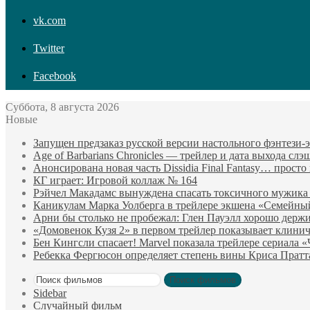
vk.com
Twitter
Facebook
Суббота, 8 августа 2026
Новые
Запущен предзаказ русской версии настольного фэнтези
Age of Barbarians Chronicles — трейлер и дата выхода сл
Анонсирована новая часть Dissidia Final Fantasy… прост
КГ играет: Игровой коллаж № 164
Рэйчел Макадамс вынуждена спасать токсичного мужика
Каникулам Марка Уолберга в трейлере экшена «Семейны
Арни бы столько не пробежал: Глен Пауэлл хорошо держи
«Домовенок Кузя 2» в первом трейлер показывает клини
Бен Кингсли спасает! Marvel показала трейлере сериала 
Ребекка Фергюсон определяет степень вины Криса Пратт
Поиск фильмов
Sidebar
Случайный фильм