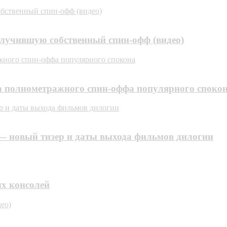
бственный спин-офф (видео)
олучившую собственный спин-офф (видео)
жного спин-оффа популярного спокона
а полнометражного спин-оффа популярного споко
р и даты выхода фильмов дилогии
— новый тизер и даты выхода фильмов дилогии
ых консолей
ео)