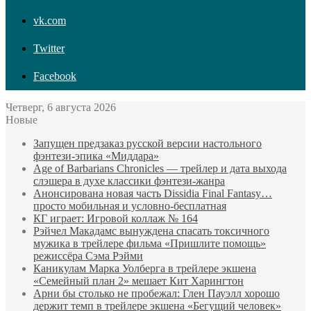
vk.com
Twitter
Facebook
Четверг, 6 августа 2026
Новые
Запущен предзаказ русской версии настольного
фэнтези-эпика «Миддара»
Age of Barbarians Chronicles — трейлер и дата выхода
слэшера в духе классики фэнтези-жанра
Анонсирована новая часть Dissidia Final Fantasy…
просто мобильная и условно-бесплатная
КГ играет: Игровой коллаж № 164
Рэйчел Макадамс вынуждена спасать токсичного
мужика в трейлере фильма «Пришлите помощь»
режиссёра Сэма Рэйми
Каникулам Марка Уолберга в трейлере экшена
«Семейный план 2» мешает Кит Харингтон
Арни бы столько не пробежал: Глен Пауэлл хорошо
держит темп в трейлере экшена «Бегущий человек»