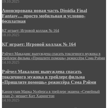
19.10.2025
Анонсирована новая часть Dissidia Final
Fantasy… просто мобильная и условно-
бесплатная
КГ играет: Игровой коллаж № 164
18.10.2025
КГ играет: Игровой коллаж № 164
Рэйчел Макадамс вынуждена спасать токсичного мужика в
трейлере фильма «Пришлите помощь» режиссёра Сэма Рэйми
14.10.2025
Рэйчел Макадамс вынуждена спасать
токсичного мужика в трейлере фильма
«Пришлите помощь» режиссёра Сэма Рэйми
Каникулам Марка Уолберга в трейлере экшена «Семейный
план 2» мешает Кит Харингтон
14.10.2025