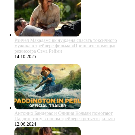
Рэйчел Макадамс вынуждена спасать токсичного
мужика в трейлере фильма «Пришлите помощь»
режиссёра Сэма Рэйми
14.10.2025
Антонио Бандерас и Оливия Колман помогают
Паддингтону в новом трейлере третьего фильма
12.06.2024