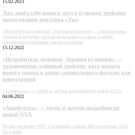
15.02.2023
Джо завёл себе нового друга в свежем трейлере
продолжения триллера «Ты»
«Истребитель демонов: Деревня кузнецов» — традиционно
длинный трейлер, дата выхода нового сезона и анонс
специального фильма для кинотеатров
15.12.2022
«Истребитель демонов: Деревня кузнецов» —
традиционно длинный трейлер, дата выхода
нового сезона и анонс специального фильма для
кинотеатров
«Арифурэта» — тизер и другие подробности новой OVA
04.06.2022
«Арифурэта» — тизер и другие подробности
новой OVA
Nvidia оживляет NPC с помощью набора ИИ-программ ACE
for Games