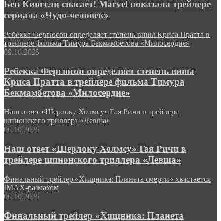
Бен Кингсли спасает! Marvel показала трейлере
сериала «Чудо-человек»
Ребекка Фергюсон определяет степень вины Криса Пратта в
трейлере фильма Тимура Бекмамбетова «Милосердие»
09.10.2025
Ребекка Фергюсон определяет степень вины
Криса Пратта в трейлере фильма Тимура
Бекмамбетова «Милосердие»
Наш ответ «Шерлоку Холмсу» Гая Ричи в трейлере
шпионского триллера «Левша»
06.10.2025
Наш ответ «Шерлоку Холмсу» Гая Ричи в
трейлере шпионского триллера «Левша»
Финальный трейлер «Хищника: Планета смерти» хвастается
IMAX-размахом
06.10.2025
Финальный трейлер «Хищника: Планета