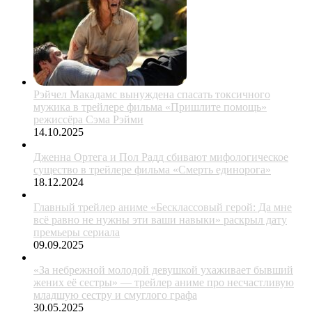
Рэйчел Макадамс вынуждена спасать токсичного
мужика в трейлере фильма «Пришлите помощь»
режиссёра Сэма Рэйми
14.10.2025
Дженна Ортега и Пол Радд сбивают мифологическое
существо в трейлере фильма «Смерть единорога»
18.12.2024
Главный трейлер аниме «Бесклассовый герой: Да мне
всё равно не нужны эти ваши навыки» раскрыл дату
премьеры сериала
09.09.2025
«За небрежной молодой девушкой ухаживает бывший
жених её сестры» — трейлер аниме про несчастливую
младшую сестру и смуглого графа
30.05.2025