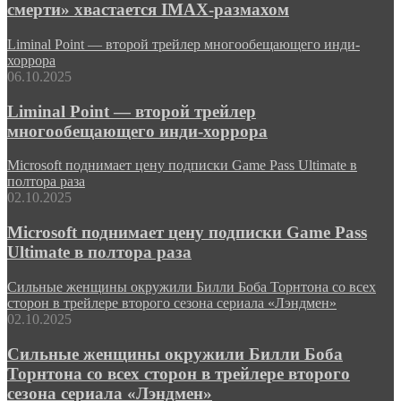
смерти» хвастается IMAX-размахом
Liminal Point — второй трейлер многообещающего инди-
хоррора
06.10.2025
Liminal Point — второй трейлер
многообещающего инди-хоррора
Microsoft поднимает цену подписки Game Pass Ultimate в
полтора раза
02.10.2025
Microsoft поднимает цену подписки Game Pass
Ultimate в полтора раза
Сильные женщины окружили Билли Боба Торнтона со всех
сторон в трейлере второго сезона сериала «Лэндмен»
02.10.2025
Сильные женщины окружили Билли Боба
Торнтона со всех сторон в трейлере второго
сезона сериала «Лэндмен»