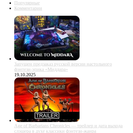
Популярные
Комментарии
Запущен предзаказ русской версии настольного
фэнтези-эпика «Миддара»
19.10.2025
Age of Barbarians Chronicles — трейлер и дата выхода
слэшера в духе классики фэнтези-жанра