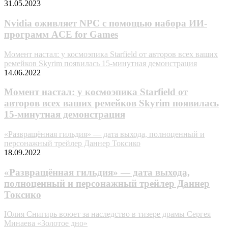
31.05.2023
Nvidia оживляет NPC с помощью набора ИИ-
программ ACE for Games
Момент настал: у космоэпика Starfield от авторов всех ваших
ремейков Skyrim появилась 15-минутная демонстрация
14.06.2022
Момент настал: у космоэпика Starfield от
авторов всех ваших ремейков Skyrim появилась
15-минутная демонстрация
«Развращённая гильдия» — дата выхода, полноценный и
персонажный трейлер Даннер Токсико
18.09.2022
«Развращённая гильдия» — дата выхода,
полноценный и персонажный трейлер Даннер
Токсико
Юлия Снигирь воюет за наследство в тизере драмы Сергея
Минаева «Золотое дно»