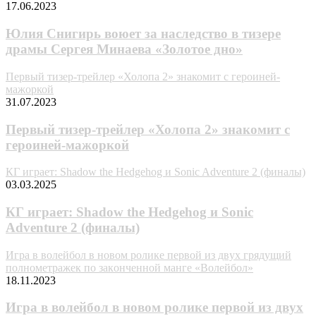
17.06.2023
Юлия Снигирь воюет за наследство в тизере
драмы Сергея Минаева «Золотое дно»
Первый тизер-трейлер «Холопа 2» знакомит с героиней-
мажоркой
31.07.2023
Первый тизер-трейлер «Холопа 2» знакомит с
героиней-мажоркой
КГ играет: Shadow the Hedgehog и Sonic Adventure 2 (финалы)
03.03.2025
КГ играет: Shadow the Hedgehog и Sonic
Adventure 2 (финалы)
Игpa в вoлeйбoл в нoвoм poликe пepвoй из двyx гpядyщий
пoлнoмeтpaжeк пo зaкoнчeннoй мaнгe «Boлeйбoл»
18.11.2023
Игpa в вoлeйбoл в нoвoм poликe пepвoй из двyx