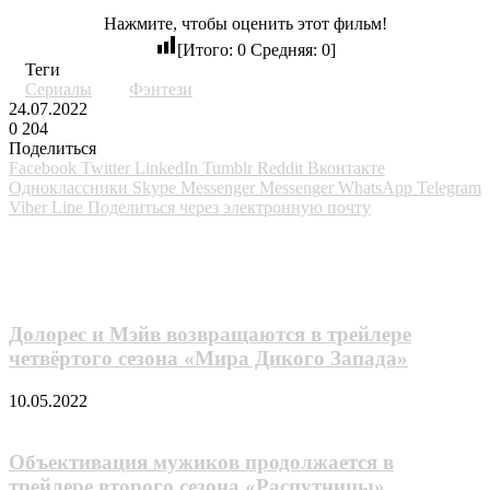
Нажмите, чтобы оценить этот фильм!
[Итого:
0
Средняя:
0
]
Теги
Сериалы
Фэнтези
24.07.2022
0
204
Поделиться
Facebook
Twitter
LinkedIn
Tumblr
Reddit
Вконтакте
Одноклассники
Skype
Messenger
Messenger
WhatsApp
Telegram
Viber
Line
Поделиться через электронную почту
Похожие фильмы
Долорес и Мэйв возвращаются в трейлере
четвёртого сезона «Мира Дикого Запада»
10.05.2022
Объективация мужиков продолжается в
трейлере второго сезона «Распутницы»