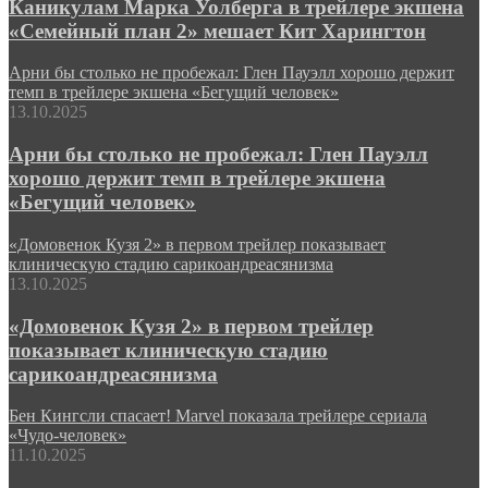
Каникулам Марка Уолберга в трейлере экшена
«Семейный план 2» мешает Кит Харингтон
Арни бы столько не пробежал: Глен Пауэлл хорошо держит
темп в трейлере экшена «Бегущий человек»
13.10.2025
Арни бы столько не пробежал: Глен Пауэлл
хорошо держит темп в трейлере экшена
«Бегущий человек»
«Домовенок Кузя 2» в первом трейлер показывает
клиническую стадию сарикоандреасянизма
13.10.2025
«Домовенок Кузя 2» в первом трейлер
показывает клиническую стадию
сарикоандреасянизма
Бен Кингсли спасает! Marvel показала трейлере сериала
«Чудо-человек»
11.10.2025