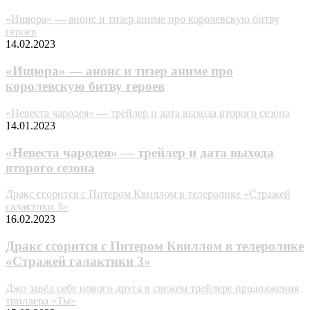
«Ищюра» — анонс и тизер аниме про королевскую битву
героев
14.02.2023
«Ищюра» — анонс и тизер аниме про
королевскую битву героев
«Невеста чародея» — трейлер и дата выхода второго сезона
14.01.2023
«Невеста чародея» — трейлер и дата выхода
второго сезона
Дракс ссорится с Питером Квиллом в телеролике «Стражей
галактики 3»
16.02.2023
Дракс ссорится с Питером Квиллом в телеролике
«Стражей галактики 3»
Джо завёл себе нового друга в свежем трейлере продолжения
триллера «Ты»