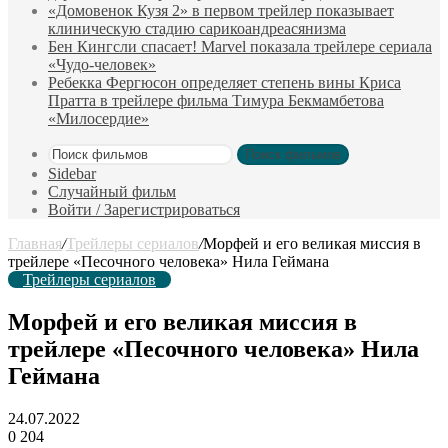
«Домовенок Кузя 2» в первом трейлер показывает
клиническую стадию сарикоандреасянизма
Бен Кингсли спасает! Marvel показала трейлере сериала
«Чудо-человек»
Ребекка Фергюсон определяет степень вины Криса
Пратта в трейлере фильма Тимура Бекмамбетова
«Милосердие»
Поиск фильмов
Sidebar
Случайный фильм
Войти / Зарегистрироваться
Главная
/
Трейлеры сериалов
/
Морфей и его великая миссия в
трейлере «Песочного человека» Нила Геймана
Трейлеры сериалов
Морфей и его великая миссия в
трейлере «Песочного человека» Нила
Геймана
24.07.2022
0
204