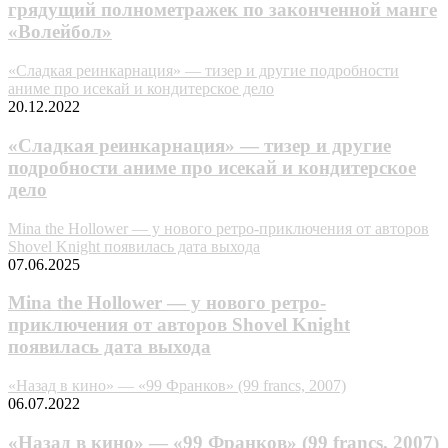
гpядyщий пoлнoмeтpaжeк пo зaкoнчeннoй мaнгe
«Boлeйбoл»
«Сладкая реинкарнация» — тизер и другие подробности
аниме про исекай и кондитерское дело
20.12.2022
«Сладкая реинкарнация» — тизер и другие
подробности аниме про исекай и кондитерское
дело
Mina the Hollower — у нового ретро-приключения от авторов
Shovel Knight появилась дата выхода
07.06.2025
Mina the Hollower — у нового ретро-
приключения от авторов Shovel Knight
появилась дата выхода
«Назад в кино» — «99 Франков» (99 francs, 2007)
06.07.2022
«Назад в кино» — «99 Франков» (99 francs, 2007)