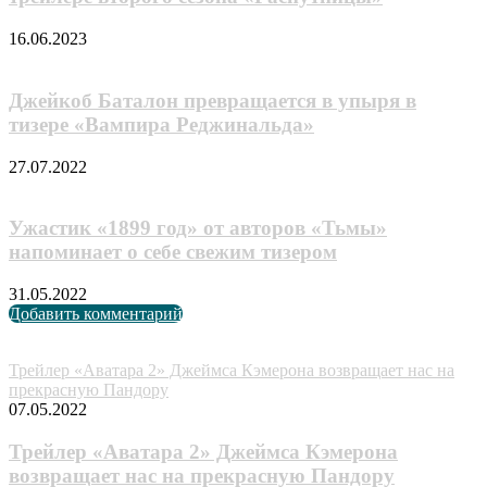
16.06.2023
Джейкоб Баталон превращается в упыря в
тизере «Вампира Реджинальда»
27.07.2022
Ужастик «1899 год» от авторов «Тьмы»
напоминает о себе свежим тизером
31.05.2022
Добавить комментарий
Случайные анонсы
Трейлер «Аватара 2» Джеймса Кэмерона возвращает нас на
прекрасную Пандору
07.05.2022
Трейлер «Аватара 2» Джеймса Кэмерона
возвращает нас на прекрасную Пандору