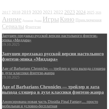
ЖАНРЫ
2023
2024
2019
2020
2021
2022
2018
2017
2025
2026
Игры
Аниме
Кино
Приключения
Детектив
Драма
Сериалы
Фэнтези
Запущен предзаказ русской версии настольного фэнтези-
эпика «Миддара»
19.10.2025
Запущен предзаказ русской версии настольного
фэнтези-эпика «Миддара»
Age of Barbarians Chronicles — трейлер и дата выхода слэшера
в духе классики фэнтези-жанра
19.10.2025
Age of Barbarians Chronicles — трейлер и дата
выхода слэшера в духе классики фэнтези-жанра
Анонсирована новая часть Dissidia Final Fantasy… просто
мобильная и условно-бесплатная