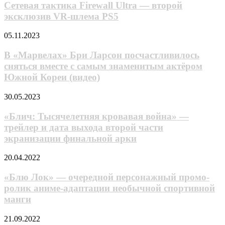
Firewall
Сетевая тактика Firewall Ultra — второй
Ultra
эксклюзив VR-шлема PS5
—
второй
В
05.11.2023
эксклюзив
«Марвелах»
VR-
Бри
В «Марвелах» Бри Ларсон посчастливилось
шлема
Ларсон
сняться вместе с самым знаменитым актёром
PS5
посчастливилось
Южной Кореи (видео)
сняться
вместе
«Блич:
30.05.2023
с
Тысячелетняя
самым
кровавая
«Блич: Тысячелетняя кровавая война» —
знаменитым
война»
актёром
трейлер и дата выхода второй части
—
Южной
экранизации финальной арки
трейлер
Кореи
и
(видео)
«Блю
20.04.2022
дата
Лок»
выхода
—
«Блю Лок» — очередной персонажный промо-
второй
очередной
части
ролик аниме-адаптации необычной спортивной
персонажный
экранизации
манги
промо-
финальной
ролик
арки
В Portal
21.09.2022
аниме-