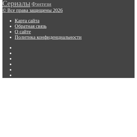
трейлере
Сериалы
Фэнтези
второго
© Все права защищены 2026
сезона
сериала
Карта сайта
«Лэндмен»
Обратная связь
О сайте
Политика конфиденциальности
Facebook
Twitter
vk.com
Одноклассники
Telegram
RSS
Кнопка
«Наверх»