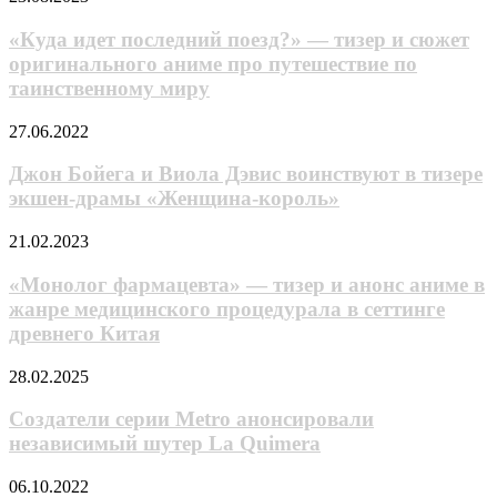
выхода
«Волчица
идет
второй
и
последний
«Куда идет последний поезд?» — тизер и сюжет
части
пряности»
поезд?»
оригинального аниме про путешествие по
ремейка
—
таинственному миру
тизер
и
Джон
27.06.2022
сюжет
Бойега
оригинального
и
Джон Бойега и Виола Дэвис воинствуют в тизере
аниме
Виола
про
экшен-драмы «Женщина-король»
Дэвис
путешествие
воинствуют
по
«Монолог
21.02.2023
в
таинственному
фармацевта»
тизере
миру
—
«Монолог фармацевта» — тизер и анонс аниме в
экшен-
тизер
жанре медицинского процедурала в сеттинге
драмы
и
«Женщина-
древнего Китая
анонс
король»
аниме
Создатели
28.02.2025
в
серии
жанре
Metro
Создатели серии Metro анонсировали
медицинского
анонсировали
процедурала
независимый шутер La Quimera
независимый
в
шутер
сеттинге
Мало
06.10.2022
La