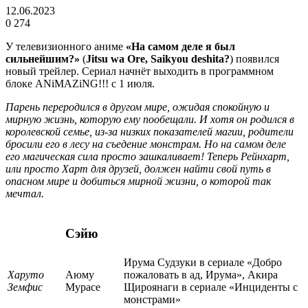
12.06.2023
0
274
У телевизионного аниме
«На самом деле я был
сильнейшим?»
(
Jitsu wa Ore, Saikyou deshita?
) появился
новый трейлер. Сериал начнёт выходить в программном
блоке ANiMAZiNG!!! с 1 июля.
Парень переродился в другом мире, ожидая спокойную и
мирную жизнь, которую ему пообещали. И хотя он родился в
королевской семье, из-за низких показателей магии, родители
бросили его в лесу на съедение монстрам. Но на самом деле
его магическая сила просто зашкаливает! Теперь Рейнхарт,
или просто Харт для друзей, должен найти свой путь в
опасном мире и добиться мирной жизни, о которой так
мечтал.
Сэйю
Ирума Судзуки в сериале «Добро
Харуто
Аюму
пожаловать в ад, Ирума», Акира
Земфис
Мурасе
Щироянаги в сериале «Инциденты с
монстрами»