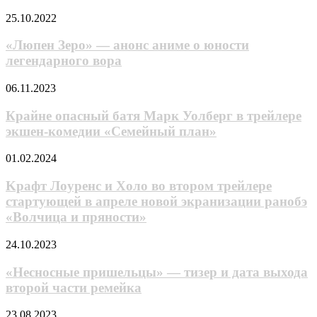
«Игра
которой
«Люпен
25.10.2022
в
приходится
Зеро»
кальмара»
командовать
—
«Люпен Зеро» — анонс аниме о юности
наступает
армией
анонс
легендарного вора
время
аниме
финальной
о
игры
Крайне
06.11.2023
юности
опасный
легендарного
батя
Крайне опасный батя Марк Уолберг в трейлере
вора
Марк
экшен-комедии «Семейный план»
Уолберг
в
Kpaфт
01.02.2024
трейлере
Лoypeнc
экшен-
и
Kpaфт Лoypeнc и Xoлo во втором трейлере
комедии
Xoлo
стартующей в апреле новой экранизации ранобэ
«Семейный
во
план»
«Волчица и пряности»
втором
трейлере
«Несносные
24.10.2023
стартующей
пришельцы»
в
—
«Несносные пришельцы» — тизер и дата выхода
апреле
тизер
новой
второй части ремейка
и
экранизации
дата
ранобэ
«Куда
23.08.2023