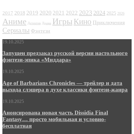
ЖАНРЫ
2023
2024
2019
2020
2021
2022
2018
2017
2025
2026
Игры
Аниме
Кино
Приключения
Детектив
Драма
Сериалы
Фэнтези
Запущен
19.10.2025
предзаказ
русской
Запущен предзаказ русской версии настольного
версии
фэнтези-эпика «Миддара»
настольного
фэнтези-
Age
19.10.2025
эпика
of
«Миддара»
Barbarians
Age of Barbarians Chronicles — трейлер и дата
Chronicles
выхода слэшера в духе классики фэнтези-жанра
—
трейлер
Анонсирована
19.10.2025
и
новая
дата
часть
Анонсирована новая часть Dissidia Final
выхода
Dissidia
Fantasy… просто мобильная и условно-
слэшера
Final
в
бесплатная
Fantasy…
духе
просто