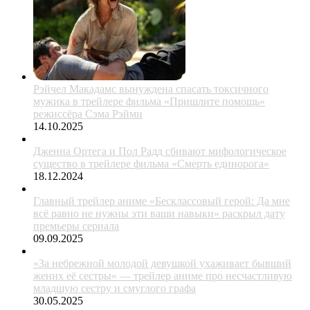
Рэйчел Макадамс вынуждена спасать токсичного
мужика в трейлере фильма «Пришлите помощь»
режиссёра Сэма Рэйми
14.10.2025
Дженна Ортега и Пол Радд сбивают мифологическое
существо в трейлере фильма «Смерть единорога»
18.12.2024
Главный трейлер аниме «Бесклассовый герой: Да мне
всё равно не нужны эти ваши навыки» раскрыл дату
премьеры сериала
09.09.2025
«За небрежной молодой девушкой ухаживает бывший
жених её сестры» — трейлер аниме про несчастливую
младшую сестру и смуглого графа
30.05.2025