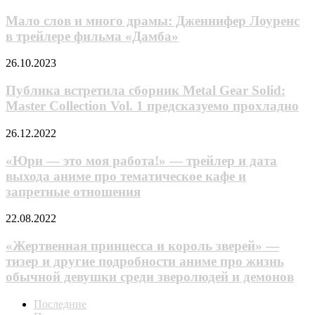
древнего
слов
Quimera
Китая
и
Мало слов и много драмы: Дженнифер Лоуренс
много
в трейлере фильма «Дамба»
драмы:
Дженнифер
Публика
26.10.2023
Лоуренс
встретила
в
сборник
Публика встретила сборник Metal Gear Solid:
трейлере
Metal
Master Collection Vol. 1 предсказуемо прохладно
фильма
Gear
«Дамба»
Solid:
«Юри
26.12.2022
Master
—
Collection
это
«Юри — это моя работа!» — трейлер и дата
Vol.
моя
выхода аниме про тематическое кафе и
1
работа!»
предсказуемо
запретные отношения
—
прохладно
трейлер
«Жертвенная
22.08.2022
и
принцесса
дата
и
«Жертвенная принцесса и король зверей» —
выхода
король
аниме
тизер и другие подробности аниме про жизнь
зверей»
про
обычной девушки среди зверолюдей и демонов
—
тематическое
тизер
кафе
Последние
и
и