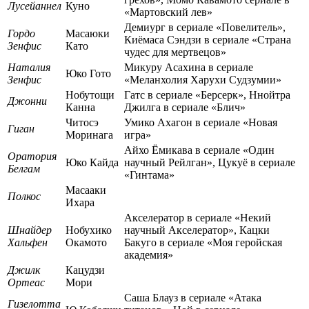
Лусейаннел
Куно
«Мартовский лев»
Демиург в сериале «Повелитель»,
Гордо
Масаюки
Киёмаса Сэндзи в сериале «Страна
Зенфис
Като
чудес для мертвецов»
Наталия
Микуру Асахина в сериале
Юко Гото
Зенфис
«Меланхолия Харухи Судзумии»
Нобутощи
Гатс в сериале «Берсерк», Ннойтра
Джонни
Канна
Джилга в сериале «Блич»
Читосэ
Умико Ахагон в сериале «Новая
Гиган
Моринага
игра»
Айхо Ёмикава в сериале «Один
Оратория
Юко Кайда
научный Рейлган», Цукуё в сериале
Белгам
«Гинтама»
Масааки
Полкос
Ихара
Акселератор в сериале «Некий
Шнайдер
Нобухико
научный Акселератор», Кацки
Хальфен
Окамото
Бакуго в сериале «Моя геройская
академия»
Джилк
Кацудзи
Ортеас
Мори
Саша Блауз в сериале «Атака
Гизелотта