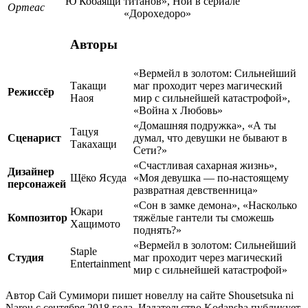
Ю Кобаящи
титанов», Ной в сериале
Ортеас
«Дорохедоро»
Авторы
«Вермейл в золотом: Сильнейший
Такащи
маг проходит через магический
Режиссёр
Наоя
мир с сильнейшей катастрофой»,
«Война x Любовь»
«Домашняя подружка», «А ты
Тацуя
Сценарист
думал, что девушки не бывают в
Такахащи
Сети?»
«Счастливая сахарная жизнь»,
Дизайнер
Щёко Ясуда
«Моя девушка — по-настоящему
персонажей
развратная девственница»
«Сон в замке демона», «Насколько
Юкари
Композитор
тяжёлые гантели ты сможешь
Хащимото
поднять?»
«Вермейл в золотом: Сильнейший
Staple
Студия
маг проходит через магический
Entertainment
мир с сильнейшей катастрофой»
Автор Сай Сумимори пишет новеллу на сайте Shousetsuka ni
Narou с сентября 2018 года. Издательство Kodansha публикует