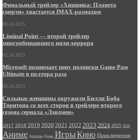
трейлере
«Хищника:
Финальный трейлер «Хищника: Планета
шпионского
Планета
смерти» хвастается IMAX-размахом
триллера
смерти»
«Левша»
хвастается
Liminal
06.10.2025
IMAX-
Point
размахом
—
Liminal Point — второй трейлер
второй
многообещающего инди-хоррора
трейлер
многообещающего
Microsoft
02.10.2025
инди-
поднимает
хоррора
цену
Microsoft поднимает цену подписки Game Pass
подписки
Ultimate в полтора раза
Game
Pass
Сильные
02.10.2025
Ultimate
женщины
в
окружили
Сильные женщины окружили Билли Боба
полтора
Билли
Торнтона со всех сторон в трейлере второго
раза
Боба
сезона сериала «Лэндмен»
Торнтона
со
2023
2024
2019
2020
2021
2022
2018
всех
2017
2025
2026
сторон
Игры
Аниме
Кино
Приключения
в
Детектив
Драма