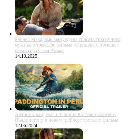
Рэйчел Макадамс вынуждена спасать токсичного
мужика в трейлере фильма «Пришлите помощь»
режиссёра Сэма Рэйми
14.10.2025
Антонио Бандерас и Оливия Колман помогают
Паддингтону в новом трейлере третьего фильма
12.06.2024