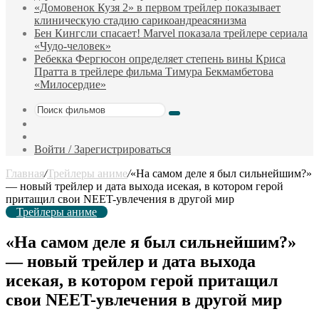
«Домовенок Кузя 2» в первом трейлер показывает
клиническую стадию сарикоандреасянизма
Бен Кингсли спасает! Marvel показала трейлере сериала
«Чудо-человек»
Ребекка Фергюсон определяет степень вины Криса
Пратта в трейлере фильма Тимура Бекмамбетова
«Милосердие»
Поиск
Sidebar
фильмов
Случайный
фильм
Войти / Зарегистрироваться
Главная
/
Трейлеры аниме
/
«На самом деле я был сильнейшим?»
— новый трейлер и дата выхода исекая, в котором герой
притащил свои NEET-увлечения в другой мир
Трейлеры аниме
«На самом деле я был сильнейшим?»
— новый трейлер и дата выхода
исекая, в котором герой притащил
свои NEET-увлечения в другой мир