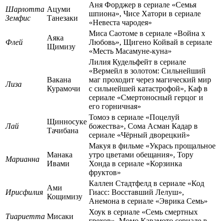
Аня Форджер в сериале «Семья
Шарлотта
Ацуми
шпиона», Чисе Хатори в сериале
Земфис
Танезаки
«Невеста чародея»
Миса Саотоме в сериале «Война x
Аяка
Флей
Любовь», Щигено Койвай в сериале
Щимизу
«Месть Масамуне-куна»
Лилия Кудельфейт в сериале
«Вермейл в золотом: Сильнейший
Вакана
маг проходит через магический мир
Лиза
Курамочи
с сильнейшей катастрофой», Каф в
сериале «Смертоносный герцог и
его горничная»
Томоэ в сериале «Поцелуй
Щинносуке
Лай
божества», Сома Асман Кадар в
Тачибана
сериале «Чёрный дворецкий»
Макуя в фильме «Укрась прощальное
Манака
утро цветами обещания», Тору
Марианна
Ивами
Хонда в сериале «Корзинка
фруктов»
Каллен Стадтфелд в сериале «Код
Ами
Ирисфилия
Гиасс: Восставший Лелуш»,
Кощимизу
Анемона в сериале «Эврика Семь»
Хоук в сериале «Семь смертных
Тиариетта
Мисаки
грехов», Момо Кавамото сериале в