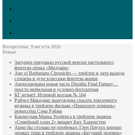
vk.com
Twitter
Facebook
Воскресенье, 9 августа 2026
Новые
Запущен предзаказ русской версии настольного
фэнтези-эпика «Миддара»
Age of Barbarians Chronicles — трейлер и дата выхода
слэшера в духе классики фэнтези-жанра
Анонсирована новая часть Dissidia Final Fantasy…
просто мобильная и условно-бесплатная
КГ играет: Игровой коллаж № 164
Рэйчел Макадамс вынуждена спасать токсичного
мужика в трейлере фильма «Пришлите помощь»
режиссёра Сэма Рэйми
Каникулам Марка Уолберга в трейлере экшена
«Семейный план 2» мешает Кит Харингтон
Арни бы столько не пробежал: Глен Пауэлл хорошо
держит темп в трейлере экшена «Бегущий человек»